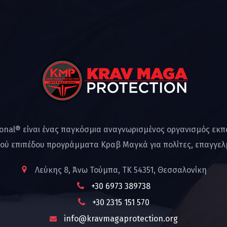
ional® είναι ένας παγκόσμια αναγνωρισμένος οργανισμός εκ
ού επιπέδου προγράμματα Κραβ Μαγκά για πολίτες, επαγγελμ
Λεύκης 8, Άνω Τούμπα, ΤΚ 54351, Θεσσαλονίκη
+30 6973 389738
+30 2315 151 570
info@kravmagaprotection.org