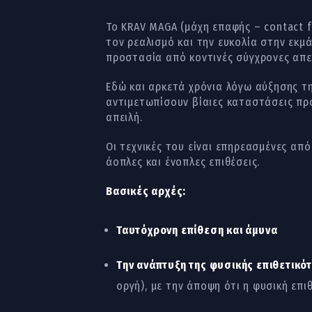
Το KRAV MAGA (μάχη επαφής – contact fight – קרב מגע) είναι ένα αποτελεσματικό σύγχρονο σύστημα μάχης, με ιδιαί
τον ρεαλισμό και την ευκολία στην εκμ
προστασία από κοντινές σύγχρονες απει
Εδώ και αρκετά χρόνια λόγω αύξησης τ
αντιμετωπίσουν βίαιες καταστάσεις πρ
απειλή.
Οι τεχνικές του είναι επηρεασμένες απ
άοπλες και ένοπλες επιθέσεις.
Βασικές αρχές:
Ταυτόχρονη επίθεση και άμυνα
Την ανάπτυξη της φυσικής επιθετικό
οργή), με την άποψη ότι η φυσική επι