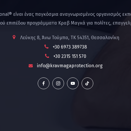
ional® είναι ένας παγκόσμια αναγνωρισμένος οργανισμός εκ
ού επιπέδου προγράμματα Κραβ Μαγκά για πολίτες, επαγγελμ
Λεύκης 8, Άνω Τούμπα, ΤΚ 54351, Θεσσαλονίκη
+30 6973 389738
+30 2315 151 570
info@kravmagaprotection.org