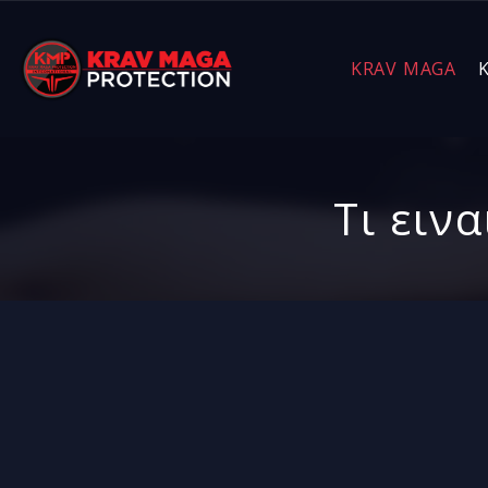
KRAV MAGA
Τι ειν