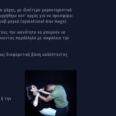
υργήθηκε κατ΄ αρχάς για να προσφέρει
ραβ μαγκά (operational krav maga).
τους την ικανότητα να μπορούν να
ώνοντας παράλληλα με ασφάλεια την
είως διαφορετική βάση καλύπτοντας
 ή την