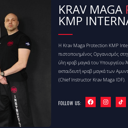
KRAV MAGA
KMP INTERN
Η Krav Maga Protection KMP Inter
πιστοποιημένος Οργανισμός στην
ύλη κραβ μαγκά του Υπουργείου Ά
εκπαιδευτή κραβ μαγκά των Αμυν
(Chief Instructor Krav Maga IDF).
FOLLOW US: