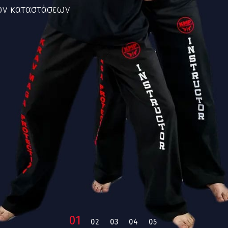
ων καταστάσεων
1
2
3
4
5