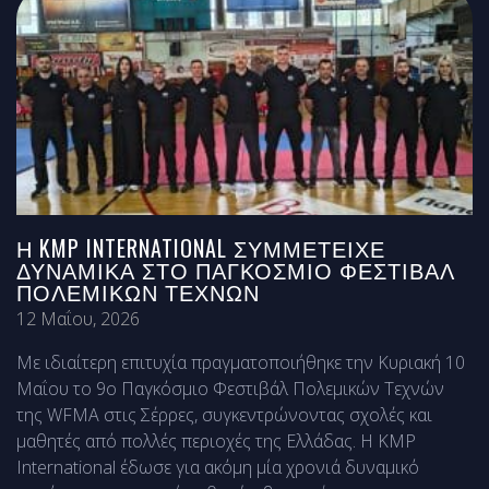
Η KMP INTERNATIONAL ΣΥΜΜΕΤΕΊΧΕ
ΔΥΝΑΜΙΚΆ ΣΤΟ ΠΑΓΚΌΣΜΙΟ ΦΕΣΤΙΒΆΛ
ΠΟΛΕΜΙΚΏΝ ΤΕΧΝΏΝ
12 Μαΐου, 2026
Με ιδιαίτερη επιτυχία πραγματοποιήθηκε την Κυριακή 10
Μαΐου το 9ο Παγκόσμιο Φεστιβάλ Πολεμικών Τεχνών
της WFMA στις Σέρρες, συγκεντρώνοντας σχολές και
μαθητές από πολλές περιοχές της Ελλάδας. Η KMP
International έδωσε για ακόμη μία χρονιά δυναμικό