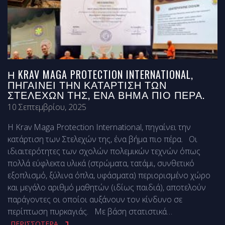
Η KRAV MAGA PROTECTION INTERNATIONAL,
ΠΗΓΑΊΝΕΙ ΤΗΝ ΚΑΤΆΡΤΙΣΗ ΤΩΝ
ΣΤΕΛΕΧΏΝ ΤΗΣ, ΈΝΑ ΒΉΜΑ ΠΙΟ ΠΈΡΑ.
10 Σεπτεμβρίου, 2025
Η Krav Maga Protection International, πηγαίνει την
κατάρτιση των Στελεχών της, ένα βήμα πιο πέρα. Οι
ιδιαιτερότητες των σχολών πολεμικών τεχνών όπως
πολλά εύφλεκτα υλικά (στρώματα, τατάμι, συνθετικό
εξοπλισμό, ξύλινα όπλα, υφάσματα) περιορισμένο χώρο
και μεγάλο αριθμό μαθητών (ιδίως παιδιά), αποτελούν
παράγοντες οι οποίοι αυξάνουν τον κίνδυνο σε
περίπτωση πυρκαγιάς. Με βάση στατιστικά
…
ΠΕΡΙΣΣΟΤΕΡΑ...