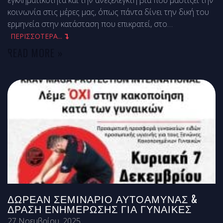
εγκληματικότητα και την ανεξέλεγκτη βία που μαστίζει την
κοινωνία στις μέρες μας, όπως πάντα δίνει την δική του
ερμηνεία στην κατάσταση που επικρατεί, στο
…
ΠΕΡΙΣΣΟΤΕΡΑ...
READ MORE »
ΔΩΡΕΆΝ ΣΕΜΙΝΆΡΙΟ ΑΥΤΟΆΜΥΝΑΣ &
ΔΡΆΣΗ ΕΝΗΜΈΡΩΣΗΣ ΓΙΑ ΓΥΝΑΊΚΕΣ
27 Νοεμβρίου, 2025