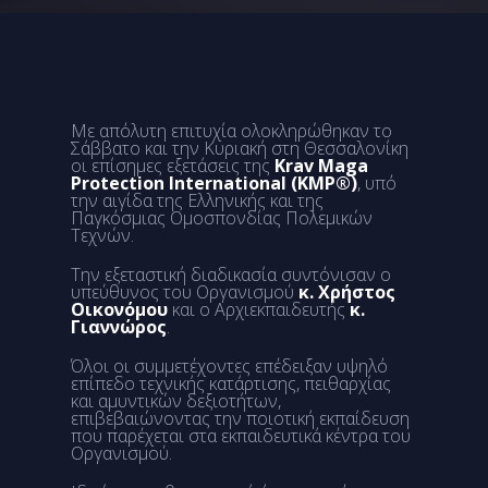
Με απόλυτη επιτυχία ολοκληρώθηκαν το
Σάββατο και την Κυριακή στη Θεσσαλονίκη
οι επίσημες εξετάσεις της
Krav Maga
Protection International (KMP®)
, υπό
την αιγίδα της Ελληνικής και της
Παγκόσμιας Ομοσπονδίας Πολεμικών
Τεχνών.
Την εξεταστική διαδικασία συντόνισαν ο
υπεύθυνος του Οργανισμού
κ. Χρήστος
Οικονόμου
και ο Αρχιεκπαιδευτής
κ.
Γιαννώρος
.
Όλοι οι συμμετέχοντες επέδειξαν υψηλό
επίπεδο τεχνικής κατάρτισης, πειθαρχίας
και αμυντικών δεξιοτήτων,
επιβεβαιώνοντας την ποιοτική εκπαίδευση
που παρέχεται στα εκπαιδευτικά κέντρα του
Οργανισμού.