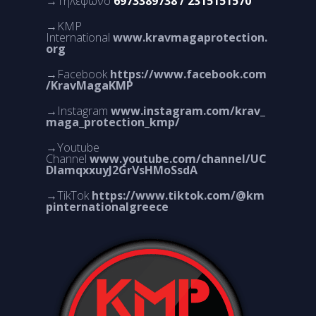
→Τηλέφωνο
6973389738 / 2315151570
→KMP
International
www.kravmagaprotection.
org
→Facebook
https://www.facebook.com
/KravMagaKMP
→Instagram
www.instagram.com/krav_
maga_protection_kmp/
→Youtube
Channel
www.youtube.com/channel/UC
DlamqxxuyJ2GrVsHMoSsdA
→TikTok
https://www.tiktok.com/@km
pinternationalgreece