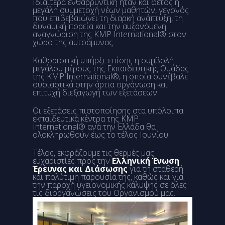
Ιδιαίτερα ενθαρρυντική ήταν και φέτος η
μεγάλη συμμετοχή νέων μαθητών, γεγονός
που επιβεβαιώνει τη διαρκή ανάπτυξη, τη
δυναμική πορεία και την αυξανόμενη
αναγνώριση της KMP International® στον
χώρο της αυτοάμυνας.
Καθοριστική υπήρξε επίσης η συμβολή
μεγάλου μέρους της Εκπαιδευτικής Ομάδας
της KMP International®, η οποία συνέβαλε
ουσιαστικά στην άρτια οργάνωση και
επιτυχή διεξαγωγή των εξετάσεων.
Οι εξετάσεις πιστοποίησης στα υπόλοιπα
εκπαιδευτικά κέντρα της KMP
International® ανά την Ελλάδα θα
ολοκληρωθούν έως το τέλος Ιουνίου.
Τέλος, εκφράζουμε τις θερμές μας
ευχαριστίες προς την
Ελληνική Ένωση
Έρευνας και Διάσωσης
για τη σταθερή
και πολύτιμη παρουσία της, καθώς και για
την παροχή υγειονομικής κάλυψης σε όλες
τις διοργανώσεις του Οργανισμού μας.