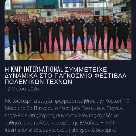
Η KMP INTERNATIONAL ΣΥΜΜΕΤΕΊΧΕ
ΔΥΝΑΜΙΚΆ ΣΤΟ ΠΑΓΚΌΣΜΙΟ ΦΕΣΤΙΒΆΛ
ΠΟΛΕΜΙΚΏΝ ΤΕΧΝΏΝ
12 Μαΐου, 2026
Με ιδιαίτερη επιτυχία πραγματοποιήθηκε την Κυριακή 10
Μαΐου το 9ο Παγκόσμιο Φεστιβάλ Πολεμικών Τεχνών
της WFMA στις Σέρρες, συγκεντρώνοντας σχολές και
μαθητές από πολλές περιοχές της Ελλάδας. Η KMP
International έδωσε για ακόμη μία χρονιά δυναμικό