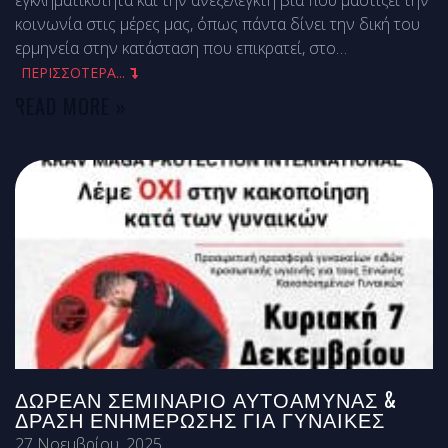
εγκληματικότητα και την ανεξέλεγκτη βία που μαστίζει την
κοινωνία στις μέρες μας, όπως πάντα δίνει την δική του
ερμηνεία στην κατάσταση που επικρατεί, στο
…
ΠΕΡΙΣΣΟΤΕΡΑ...
READ MORE »
ΔΩΡΕΆΝ ΣΕΜΙΝΆΡΙΟ ΑΥΤΟΆΜΥΝΑΣ &
ΔΡΆΣΗ ΕΝΗΜΈΡΩΣΗΣ ΓΙΑ ΓΥΝΑΊΚΕΣ
27 Νοεμβρίου, 2025