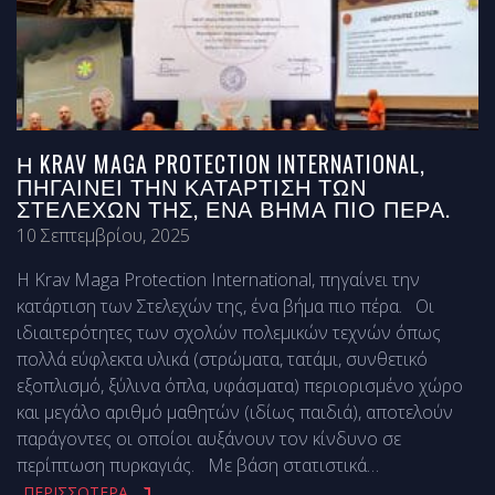
Η KRAV MAGA PROTECTION INTERNATIONAL,
ΠΗΓΑΊΝΕΙ ΤΗΝ ΚΑΤΆΡΤΙΣΗ ΤΩΝ
ΣΤΕΛΕΧΏΝ ΤΗΣ, ΈΝΑ ΒΉΜΑ ΠΙΟ ΠΈΡΑ.
10 Σεπτεμβρίου, 2025
Η Krav Maga Protection International, πηγαίνει την
κατάρτιση των Στελεχών της, ένα βήμα πιο πέρα. Οι
ιδιαιτερότητες των σχολών πολεμικών τεχνών όπως
πολλά εύφλεκτα υλικά (στρώματα, τατάμι, συνθετικό
εξοπλισμό, ξύλινα όπλα, υφάσματα) περιορισμένο χώρο
και μεγάλο αριθμό μαθητών (ιδίως παιδιά), αποτελούν
παράγοντες οι οποίοι αυξάνουν τον κίνδυνο σε
περίπτωση πυρκαγιάς. Με βάση στατιστικά
…
ΠΕΡΙΣΣΟΤΕΡΑ...