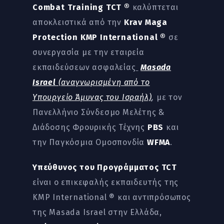
Combat Training TCT ®
καλύπτεται
αποκλειστικά από την
Krav Maga
Protection KMP International ®
σε
συνεργασία με την εταιρεία
εκπαιδεύσεων ασφαλείας
Masada
Israel
(
αναγνωρισμένη
από το
Υπουργείο Άμυνας του Ισραήλ)
,
με τον
Πανελλήνιο Σύνδεσμο Μελέτης &
Διάδοσης Φρουρικής Τέχνης
PBS
και
την Παγκόσμια Ομοσπονδία
WFMA
.
Υπεύθυνος του Προγράμματος TCT
είναι ο επικεφαλής εκπαιδευτής της
KMP International ® και αντιπρόσωπος
της Masada Israel στην Ελλάδα,