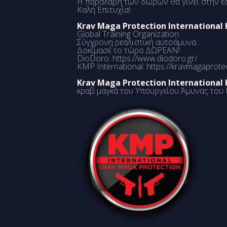
Η παραλαβή των δώρων θα γίνει στην έδρ
Καλή Επιτυχία!
Krav Maga Protection International
Global Training Organization.
Σύγχρονη ρεαλιστική αυτοάμυνα.
Δοκίμασέ το τώρα ΔΩΡΕΑΝ!
DioDoro:
https://www.diodoro.gr/
KMP International:
https://kravmagaprote
Krav Maga Protection International
κραβ μαγκά του Υπουργείου Άμυνας του