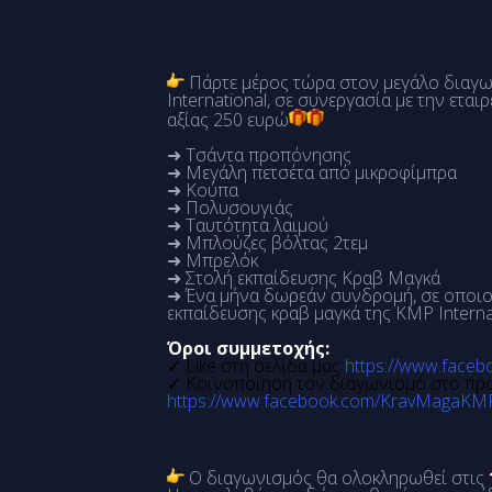
Πάρτε μέρος τώρα στον μεγάλο διαγων
International, σε συνεργασία με την ετα
αξίας 250 ευρώ
➜ Τσάντα προπόνησης
➜ Μεγάλη πετσέτα από μικροφίμπρα
➜ Κούπα
➜ Πολυσουγιάς
➜ Ταυτότητα λαιμού
➜ Μπλούζες βόλτας 2τεμ
➜ Μπρελόκ
➜ Στολή εκπαίδευσης Κραβ Μαγκά
➜ Ένα μήνα δωρεάν συνδρομή, σε οποι
εκπαίδευσης κραβ μαγκά της KMP Interna
Όροι συμμετοχής:
✓ Like στη σελίδα μας
https://www.fac
✓ Κοινοποίηση τον διαγωνισμό στο προ
https://www.facebook.com/KravMagaKM
Ο διαγωνισμός θα ολοκληρωθεί στις