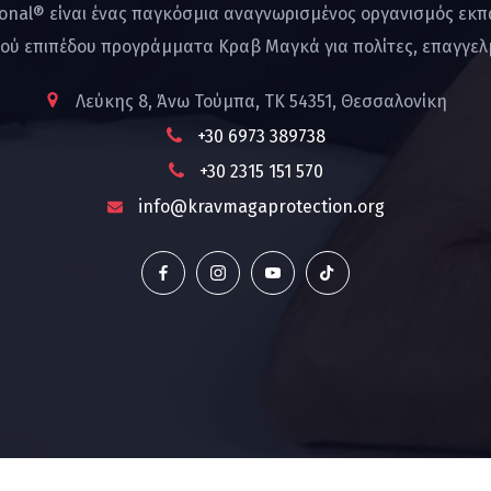
ional® είναι ένας παγκόσμια αναγνωρισμένος οργανισμός εκ
ού επιπέδου προγράμματα Κραβ Μαγκά για πολίτες, επαγγελμ
Λεύκης 8, Άνω Τούμπα, ΤΚ 54351, Θεσσαλονίκη
+30 6973 389738
+30 2315 151 570
info@kravmagaprotection.org