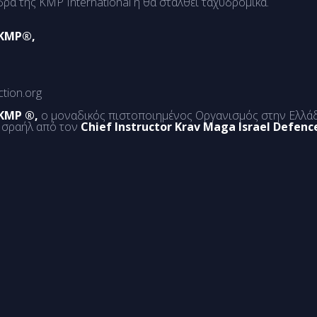
α της KMP International ή θα σταλθεί ταχυδρομικά.
 KMP®,
ction.org
 KMP ®,
ο μοναδικός πιστοποιημένος Οργανισμός στην Ελλάδ
 Ισραήλ από τον
Chief Instructor Krav Maga Israel Defence