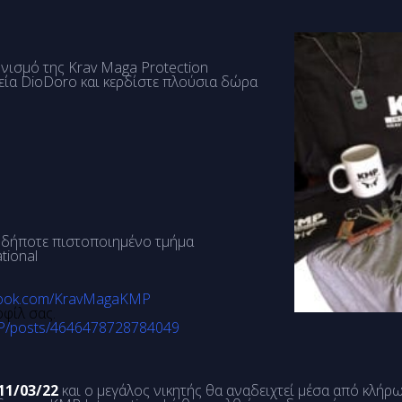
ισμό της Krav Maga Protection
ιρεία DioDoro και κερδίστε πλούσια δώρα
οδήποτε πιστοποιημένο τμήμα
tional
ebook.com/KravMagaKMP
φίλ σας.
P/posts/4646478728784049
11/03/22
και ο μεγάλος νικητής θα αναδειχτεί μέσα από κλήρ