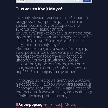
Τι είναι το Κραβ Μαγκά
Το Κραβ Μαγκά είναι ένα αποτελεσματικό
σύγχρονο σύστημα μάχης, με ιδιαίτερο
χαρακτηριστικό τον ρεαλισμό και την
ευκολία στην εκμάθησή του.
Δημιουργήθηκε κατ΄ αρχάς για να προσφέρει
προστασία από κοντινές σύγχρονες απειλές
και επιθέσεις για Σώματα Ασφαλείας ως
επιχειρησιακό κραβ μαγκά.
Εδώ και αρκετά χρόνια λόγω αύξησης της
εγκληματικότητας διδάσκεται σε πολίτες,
προσφέροντας τους την ικανότητα να
μπορούν να αντιμετωπίσουν βίαιες
καταστάσεις προστατεύοντας τον εαυτό
τους αλλά και τρίτους, εξουδετερώνοντας
παράλληλα με ασφάλεια την απειλή.
Πληροφορίες για τον Πανελλήνιο Σύλλογο
η Καρδιά του Παιδιού
www.kardiapaidiou.gr
Πληροφορίες για την Krav Maga Protection
International®
www.kravmagaprotection.org
info@kravmagaprotection.org
Πληροφορίες
για το Κραβ Μαγκά