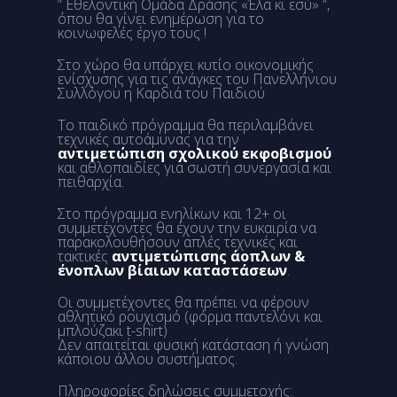
” Εθελοντική Ομάδα Δράσης «Έλα κι εσύ» “,
όπου θα γίνει ενημέρωση για το
κοινωφελές έργο τους !
Στο χώρο θα υπάρχει κυτίο οικονομικής
ενίσχυσης για τις ανάγκες του Πανελλήνιου
Συλλόγου η Καρδιά του Παιδιού
Το παιδικό πρόγραμμα θα περιλαμβάνει
τεχνικές αυτοάμυνας για την
αντιμετώπιση σχολικού εκφοβισμού
και αθλοπαιδίες για σωστή συνεργασία και
πειθαρχία.
Στο πρόγραμμα ενηλίκων και 12+ οι
συμμετέχοντες θα έχουν την ευκαιρία να
παρακολουθήσουν απλές τεχνικές και
τακτικές
αντιμετώπισης άοπλων &
ένοπλων
βίαιων καταστάσεων
.
Οι συμμετέχοντες θα πρέπει να φέρουν
αθλητικό ρουχισμό (φόρμα παντελόνι και
μπλούζακι t-shirt)
Δεν απαιτείται φυσική κατάσταση ή γνώση
κάποιου άλλου συστήματος.
Πληροφορίες δηλώσεις συμμετοχής: