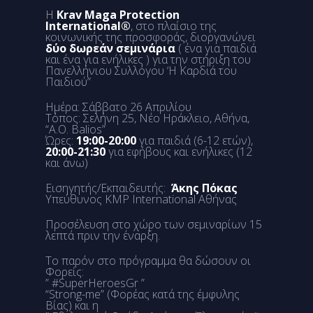
Η
Krav Maga Protection
International®
, στο πλαίσιο της
κοινωνικής της προσφοράς, διοργανώνει
δύο δωρεάν σεμινάρια
( ένα για παιδιά
και ένα για ενήλικες ) για την στήριξη του
Πανελλήνιου Συλλόγου ‘Η Καρδιά του
Παιδιού”
Ημέρα: Σάββατο 26 Απριλίου
Τόπος: Σελήνη 25, Νέο Ηράκλειο, Αθήνα,
“Α.Ο. Balios”
Ώρες:
19:00-20:00
για παιδιά (6-12 ετών),
20:00-21:30
για εφήβους και ενήλικες (12
και άνω)
Εισηγητής/Εκπαιδευτής:
Άκης Πόκας
Υπεύθυνος KMP International Αθήνας
Προσέλευση στο χώρο των σεμιναρίων 15
λεπτά πριν την έναρξη.
Το παρόν στο πρόγραμμα θα δώσουν οι
Φορείς:
” #SuperHeroesGr ”
“Strong-me” (Φορέας κατά της έμφυλης
Βίας) και η