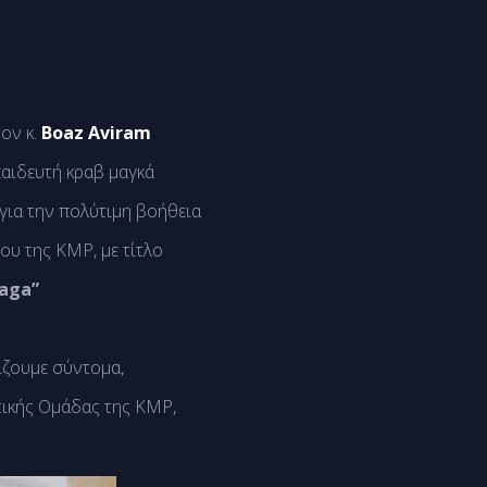
τον κ.
Boaz Aviram
παιδευτή κραβ μαγκά
για την πολύτιμη βοήθεια
ου της KMP, με τίτλο
Maga”
πίζουμε σύντομα,
τικής Ομάδας της KMP,