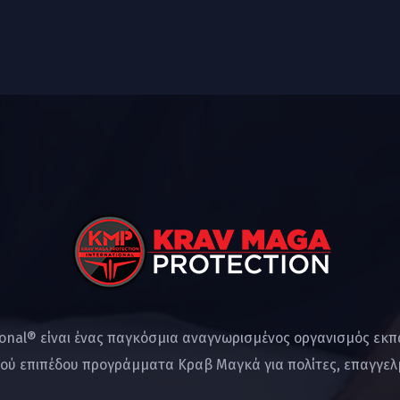
ional® είναι ένας παγκόσμια αναγνωρισμένος οργανισμός εκ
ού επιπέδου προγράμματα Κραβ Μαγκά για πολίτες, επαγγελμ