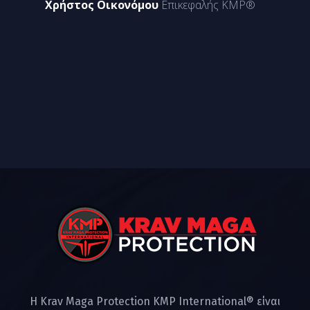
Χρήστος Οικονόμου
Επικεφαλής KMP®
Η Krav Maga Protection KMP International® είναι