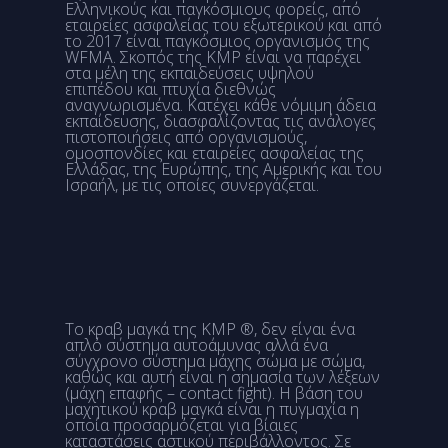
Ελληνικούς και παγκόσμιους φορείς, από
εταιρείες ασφαλείας του εξωτερικού και από
το 2017 είναι παγκόσμιος οργανισμός της
WFMA. Σκοπός της KMP είναι να παρέχει
στα μέλη της εκπαιδεύσεις υψηλού
επιπέδου και πτυχία διεθνώς
αναγνωρισμένα. Κατέχει κάθε νόμιμη άδεια
εκπαίδευσης, διασφαλίζοντας τις ανάλογες
πιστοποιήσεις από οργανισμούς,
ομοσπονδίες και εταιρείες ασφαλείας της
Ελλάδας, της Ευρώπης, της Αμερικής και του
Ισραήλ, με τις οποίες συνεργάζεται.
Το κραβ μαγκά της KMP ®, δεν είναι ένα
απλό σύστημα αυτοάμυνας αλλά ένα
σύγχρονο σύστημα μάχης σώμα με σώμα,
καθώς και αυτή είναι η σημασία των λέξεων
(μάχη επαφής – contact fight). Η βάση του
μαχητικού κραβ μαγκά είναι η πυγμαχία η
οποία προσαρμόζεται για βίαιες
καταστάσεις αστικού περιβάλλοντος. Σε