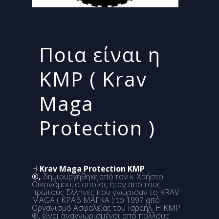
Ποια είναι η
ΚΜΡ ( Krav
Maga
Protection )
Η
Krav Maga Protection KMP
®,
δημιουργήθηκε από τον κ.
Χρήστο
Οικονόμου
, ο οποίος ήταν από τους
πρώτους Έλληνες που γνώρισαν το
KRAV
MAGA ( ΚΡΑΒ ΜΑΓΚΑ )
το 1997 από
Οργανισμό Ασφαλείας του Ισραήλ. Η KMP
®, είναι αναγνωρισμένοι από πολλούς