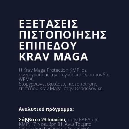
ΕΞΕΤΆΣΕΙΣ
ΠΙΣΤΟΠΟΊΗΣΗΣ
ΕΠΙΠΈΔΟΥ
KRAV MAGA
Η Krav Maga Protection KMP, σε
συνεργασία με την Παγκόσμια Ομοσπονδία
WFMA,
διοργανώνει εξετάσεις πιστοποίησης
επιπέδου Krav Maga, στην Θεσσαλονίκη.
Αναλυτικό πρόγραμμα:
Σάββατο 23 Ιουνίου,
στην ΕΔΡΑ της
KMP, 17 Νοέμβρη 81, Άνω Τούμπα
(προέκταση Γρηγορίου Λαμπράκη)