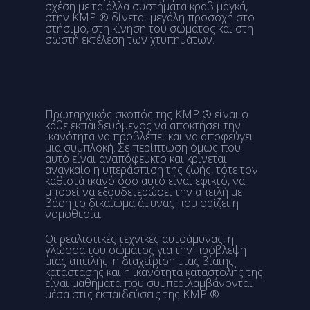
σχέση με τα άλλα συστήματα κραβ μαγκά,
στην KMP ® δίνεται μεγάλη προσοχή στο
στήσιμο, στη κίνηση του σώματος και στη
σωστή εκτέλεση των χτυπημάτων.
Πρωταρχικός σκοπός της KMP ® είναι ο
κάθε εκπαιδευόμενος να αποκτήσει την
ικανότητα να προβλέπει και να αποφεύγει
μια συμπλοκή. Σε περίπτωση όμως που
αυτό είναι αναπόφευκτο και κρίνεται
αναγκαίο η υπεράσπιση της ζωής, τότε τον
καθιστά ικανό όσο αυτό είναι εφικτό, να
μπορεί να εξουδετερώσει την απειλή με
βάση το δικαίωμα άμυνας που ορίζει η
νομοθεσία.
Οι ρεαλιστικές τεχνικές αυτοάμυνας, η
γλώσσα του σώματος για την πρόβλεψη
μιας απειλής, η διαχείριση μιας βίαιης
κατάστασης και η ικανότητα καταστολής της,
είναι μαθήματα που συμπεριλαμβάνονται
μέσα στις εκπαιδεύσεις της KMP ®.