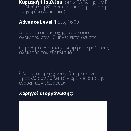
Κυριακή 1 Ιουλίου,
στην ΕΔΡΑ της KMP,
17 Νοέμβρη 81, Άνω Τούμπα (προέκταση
Γρηγορίου Λαμπράκη)
Advance Level 1
στις 16:00
Δικαίωμα συμμετοχής έχουν όσοι
ολοκλήρωσαν 12 μήνες εκπαίδευσης.
Οι μαθητές θα πρέπει να φέρουν μαζί τους
ολόκληρο τον εξοπλισμό.
Όλοι οι συμμετέχοντες θα πρέπει να
προσέλθουν 30 λεπτά νωρίτερα από την
έναρξη των εξετάσεων.
Χορηγοί διοργάνωσης: