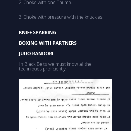
Choke with one Thumb.
Choke with pressure with the knuckles.
KNIFE SPARRING
BOXING WITH PARTNERS
JUDO RANDORI
In Black Belts we must know all the
techniques proficiently.