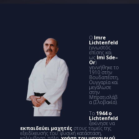
Ο
Imre
Lichtenfeld
(γνωστός
επίσης και
ως
Imi Sde–
Or
)
γεννήθηκε το
1910 στην
Βουδαπέστη,
Ουγγαρία και
μεγάλωσε
στην
Μπρατισλάβ
α (Σλοβακία).
Το
1944 ο
Lichtenfeld
ξεκίνησε να
εκπαιδεύει μαχητές
στους τομείς της
εξειδίκευσής του: φυσική κατάσταση,
κολύμβηση, πάλη,
χρήση του μαχαιριού