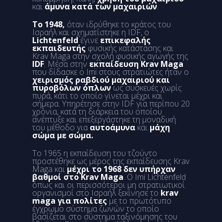
και
άμυνα κατά των μαχαιριών
.
Το 1948,
όταν ιδρύθηκε το κράτος του
Ισραήλ και σχηματίστηκε η IDF, ο
Lichtenfeld
έγινε
επικεφαλής
εκπαιδευτής
φυσικής κατάστασης και
Krav Maga στην σχολή φυσικής αγωγής της
IDF
. Μέσα στην
εκπαίδευση Krav Maga
που δίδασκε ο Imi στους στρατιώτες ήταν ο
χειρισμός ραβδιού μαχαιριού και
πυροβόλων όπλων
ως συσκευές χωρίς
πυρά, κάτι το οποίο γίνεται μέχρι και
σήμερα. Υπηρέτησε στην IDF για περίπου 20
χρόνια, κατά τη διάρκεια του οποίου
ανέπτυξε και επεξεργάστηκε τη μοναδική
του μέθοδο για
αυτοάμυνα
και
μάχη
σώμα με σώμα.
Το 1965 η εκπαίδευση του τζούντο
προστέθηκε ως μέρος της εκπαίδευσης Krav
Maga και
μέχρι το 1968 δεν υπήρχαν
βαθμοί στο Krav Maga
. Ο Imi Lichtenfeld
όπως και οι περισσότεροι μη στρατιωτικοί
οργανισμοί στο Ισραήλ ξεκίνησε το
krav
maga για πολίτες
με το πρωτότυπο
έγχρωμο σύστημα ζωνών το οποίο
βασίζεται στο σύστημα ταξινόμησης του