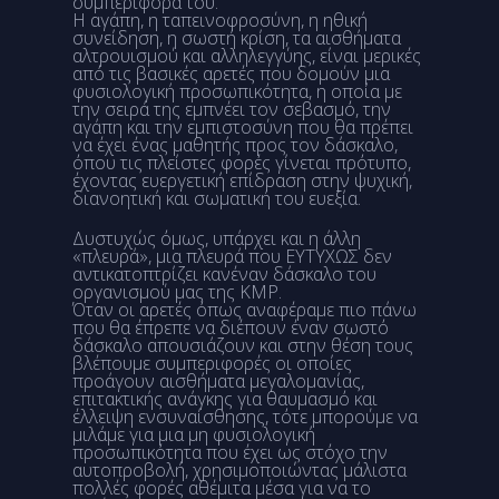
συμπεριφορά του.
Η αγάπη, η ταπεινοφροσύνη, η ηθική
συνείδηση, η σωστή κρίση, τα αισθήματα
αλτρουισμού και αλληλεγγύης, είναι μερικές
από τις βασικές αρετές που δομούν μια
φυσιολογική προσωπικότητα, η οποία με
την σειρά της εμπνέει τον σεβασμό, την
αγάπη και την εμπιστοσύνη που θα πρέπει
να έχει ένας μαθητής προς τον δάσκαλο,
όπου τις πλείστες φορές γίνεται πρότυπο,
έχοντας ευεργετική επίδραση στην ψυχική,
διανοητική και σωματική του ευεξία.
Δυστυχώς όμως, υπάρχει και η άλλη
«πλευρά», μια πλευρά που ΕΥΤΥΧΩΣ δεν
αντικατοπτρίζει κανέναν δάσκαλο του
οργανισμού μας της KMP.
Όταν οι αρετές όπως αναφέραμε πιο πάνω
που θα έπρεπε να διέπουν έναν σωστό
δάσκαλο απουσιάζουν και στην θέση τους
βλέπουμε συμπεριφορές οι οποίες
προάγουν αισθήματα μεγαλομανίας,
επιτακτικής ανάγκης για θαυμασμό και
έλλειψη ενσυναίσθησης, τότε μπορούμε να
μιλάμε για μια μη φυσιολογική
προσωπικότητα που έχει ως στόχο την
αυτοπροβολή, χρησιμοποιώντας μάλιστα
πολλές φορές αθέμιτα μέσα για να το