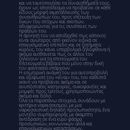
και να ταυτοποιήσει τα συναισθήματά τους,
έχουν ως αποτέλεσμα να προβαίνει σε κάθε
είδους μορφή εκμετάλλευσης των
συνανθρώπων του, προς επίτευξη των
δικών του στόχων και σκοπών,
αδιαφορώντας για τις συνέπειες των
πράξεών του.
Η άρνησή του να αποδεχθεί πως κάποιος
είναι ανώτερος από εκείνον ειδικά σε
επαγγελματικό επίπεδο και σε ζητήματα
κύρους, τον κάνει υπερβολικά ζηλόφθονα ή
ακόμα αισθάνεται πως οι άλλοι τον
ζηλεύουν για τα επιτεύγματα του.
Επιτεύγματα βέβαια που μόνο στην δική
του φαντασία υπάρχουν.
Η εσωτερική ανάγκη του για αυτοπροβολή
και εξύψωση του «είναι» του, τον καθιστά
ικανό να προβαίνει ακόμα και σε
ανυπόστατες κατηγορίες, συκοφαντίες και
μομφές προς τρίτους, χρησιμοποιώντας
ακόμα και δόλο.
Όλα τα παραπάνω στοιχειά, συνάδουν με
κριτήρια ναρκισσισμού, με μια
ναρκισσιστική δηλαδή προσωπικότητα, ένα
μοντέλο συμπεριφοράς με άκαμπτη
αντίδραση σε ένα ευρύ φάσμα
προσωπικών, κοινωνικών αλλά και
επαγγελματικών καταστάσεων,