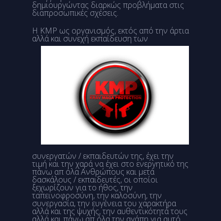
δημιουργώντας διαρκώς προβλήματα στις
διαπροσωπικές σχέσεις.
Η KMP ως οργανισμός, εκτός από την άρτια
αλλά και συνεχή
εκπαίδευση των
συνεργατών / εκπαιδευτών της, έχει την
τιμή και την χαρά να έχει στο ενεργητικό της
πάνω απ όλα Ανθρώπους και μετά
δασκάλους / εκπαιδευτές, οι οποίοι
ξεχωρίζουν για το ήθος, την
ταπεινοφροσύνη, την καλοσύνη, την
συνεργασία, την ευγένεια του χαρακτήρα
αλλά και της ψυχής, την αυθεντικότητά τους
αλλά και πάνω απ όλα την αγάπη για αυτό