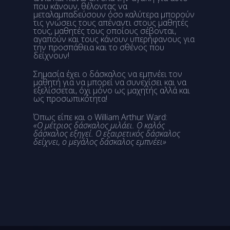
που κάνουν, θέλοντας να
μεταλαμπαδεύσουν όσο καλύτερα μπορούν
τις γνώσεις τους απέναντι στους μαθητές
τους, μαθητές τους οποίους σέβονται,
αγαπούν και τους κάνουν υπερήφανους για
την προσπάθεια και το σθένος που
δείχνουν!
Σημασία έχει ο δάσκαλος να εμπνέει τον
μαθητή για να μπορεί να συνεχίσει και να
εξελίσσεται, όχι μόνο ως μαχητής αλλά και
ως προσωπικότητα!
Όπως είπε και ο William Arthur Ward:
«Ο μέτριος δάσκαλος μιλάει. Ο καλός
δάσκαλος εξηγεί. Ο εξαιρετικός δάσκαλος
δείχνει, ο μεγάλος δάσκαλος εμπνέει»