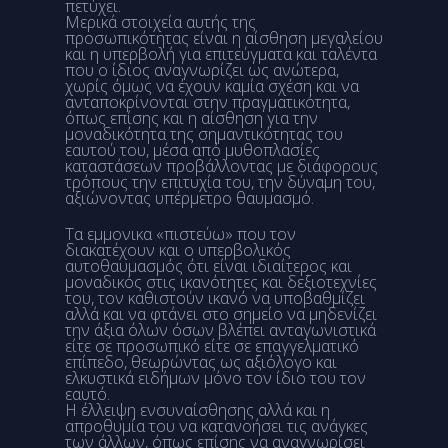
πετύχει.
Μερικά στοιχεία αυτής της
προσωπικότητας είναι η αίσθηση μεγαλείου
και η υπερβολή για επιτεύγματα και ταλέντα
που ο ίδιος αναγνωρίζει ως ανώτερα,
χωρίς όμως να έχουν καμία σχέση και να
ανταποκρίνονται στην πραγματικότητα,
όπως επίσης και η αίσθηση για την
μοναδικότητα της σημαντικότητας του
εαυτού του, μέσα από μυθοπλασίες
καταστάσεων προβάλλοντας με διάφορους
τρόπους την επιτυχία του, την δύναμη του,
αξιώνοντας υπέρμετρο θαυμασμό.
Τα εμμονικα «πιστεύω» που τον
διακατέχουν και ο υπερβολικός
αυτοθαυμασμός ότι είναι ιδιαίτερος και
μοναδικός στις ικανότητες και δεξιοτεχνίες
του, τον καθιστούν ικανό να υποβαθμίζει
αλλά και να φτάνει στο σημείο να μηδενίζει
την άξια όλων όσων βλέπει ανταγωνιστικά
είτε σε προσωπικό είτε σε επαγγελματικό
επίπεδο, θεωρώντας ως αξιόλογο και
ελκυστικά ειδήμων μόνο τον ίδιο του τον
εαυτό.
Η έλλειψη ενσυναίσθησης αλλά και η
απροθυμία του να κατανοήσει τις ανάγκες
των άλλων, όπως επίσης να αναγνωρίσει