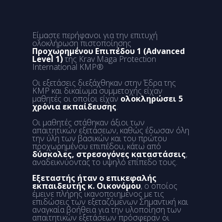
Είμαστε περήφανοι για την επιτυχή
ολοκλήρωση πιστοποίησης
Προχωρημένου Επιπέδου 1 (Advanced
Level 1)
της Krav Maga Protection
International KMP®
Οι εξετάσεις διεξάχθηκαν στην Έδρα της
KMP και δικαίωμα συμμετοχής είχαν
μαθητές οι οποίοι είχαν
ολοκληρώσει 5
χρόνια εκπαίδευσης
.
Οι μαθητές στάθηκαν άξιοι των
απαιτητικών εξετάσεων, καθώς έδωσαν όλη
την ύλη των βασικών και του πρώτου
προχωρημένου επιπέδου, κάτω από
δύσκολες, στρεσογόνες καταστάσεις
,
αναδεικνύοντας το υψηλό επίπεδο τους.
Εξεταστής ήταν ο επικεφαλής
εκπαιδευτής κ. Οικονόμου
, ο οποίος
έμεινε πλήρης ικανοποιημένος με τις
επιδώσεις των εξεταζόμενων Σημαντική και
αναγκαία βοήθεια για την υλοποίηση των
απαιτητικών εξετάσεων πρόσφεραν οι