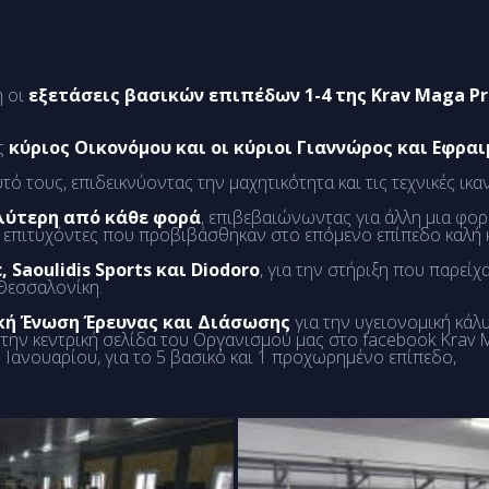
ή οι
εξετάσεις βασικών επιπέδων 1-4 της Krav Maga Pr
ής
κύριος Οικονόμου και οι κύριοι Γιαννώρος και Εφραι
ό τους, επιδεικνύοντας την μαχητικότητα και τις τεχνικές ικα
λύτερη από κάθε φορά
, επιβεβαιώνωντας για άλλη μια φο
ς επιτυχόντες που προβιβάσθηκαν στο επόμενο επίπεδο καλή κ
c, Saoulidis Sports και Diodoro
, για την στήριξη που παρείχ
 Θεσσαλονίκη.
κή Ένωση Έρευνας και Διάσωσης
για την υγειονομική κάλ
την κεντρική σελίδα του Οργανισμού μας στο facebook
Krav 
6 Ιανουαρίου, για το 5 βασικό και 1 προχωρημένο επίπεδο,