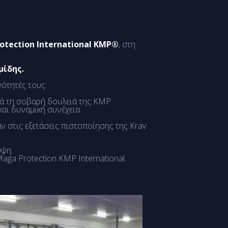
otection International KMP®
, στη
μίδης.
νότητές τους.
ρά τη σοβαρή δουλειά της KMP
αι δυναμική συνέχεια.
αν στις εξετάσεις πιστοποίησης της Krav
υψη.
Maga Protection KMP International.