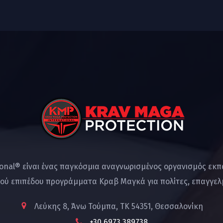
ional® είναι ένας παγκόσμια αναγνωρισμένος οργανισμός εκ
ού επιπέδου προγράμματα Κραβ Μαγκά για πολίτες, επαγγελμ
Λεύκης 8, Άνω Τούμπα, ΤΚ 54351, Θεσσαλονίκη
+30 6973 389738