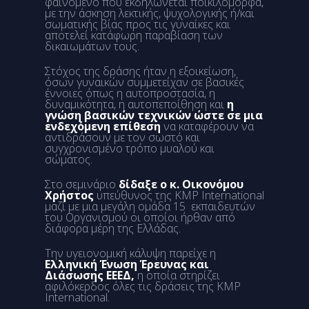
φαινόμενο που εκδηλώνεται ποικιλόμορφα,
με την άσκηση λεκτικής, ψυχολογικής ή/και
σωματικής βίας προς τις γυναίκες και
αποτελεί κατάφωρη παραβίαση των
δικαιωμάτων τους.
Στόχος της δράσης ήταν η εξοικείωση,
όσων γυναικών συμμετείχαν σε βασικές
έννοιες όπως η αυτοπροστασία, η
δυναμικότητα, η αυτοπεποίθηση και
η
γνώση βασικών τεχνικών ώστε σε μια
ενδεχόμενη επίθεση
να καταφέρουν να
αντιδράσουν με τον σωστό και
συγχρονισμένο τρόπο μυαλού και
σώματος.
Στο σεμινάριο
δίδαξε ο κ. Οικονόμου
Χρήστος
υπεύθυνος της KMP International
μαζί με μια μεγάλη ομάδα 15 εκπαιδευτών
του Οργανισμού οι οποίοι ήρθαν από
διάφορα μέρη της Ελλάδας.
Την υγειονομική κάλυψη παρείχε η
Ελληνική Ένωση Έρευνας και
Διάσωσης ΕΕΕΔ,
η οποία στηρίζει
αφιλόκερδος όλες τις δράσεις της KMP
International.