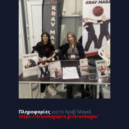
Πληροφορίες
για το Κραβ Μαγκά
https://kravmagapro.gr/kravmaga/