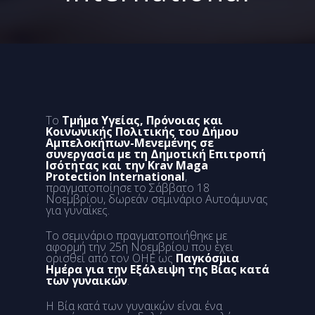
Το
Τμήμα Υγείας, Πρόνοιας και
Κοινωνικής Πολιτικής του Δήμου
Αμπελοκήπων-Μενεμένης σε
συνεργασία με τη Δημοτική Επιτροπή
Ισότητας και την Krav Maga
Protection International
,
πραγματοποίησε το Σάββατο 18
Νοεμβρίου, δωρεάν σεμινάριο Αυτοάμυνας
για γυναίκες.
Το σεμινάριο πραγματοποιήθηκε με
αφορμή την 25η Νοεμβρίου που έχει
ορισθεί από τον ΟΗΕ ως
Παγκόσμια
Ημέρα για την Εξάλειψη της Βίας κατά
των γυναικών
.
Η Βία κατά των γυναικών είναι ένα