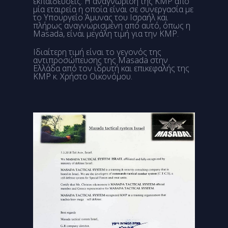
εκπαιδεύσεις. Η αναγνώριση της KMP από
μία εταιρεία η οποία είναι σε συνεργασία με
το Υπουργείο Άμυνας του Ισραήλ και
πλήρως αναγνωρισμένη από αυτό, όπως η
Masada, είναι μεγάλη τιμή για την KMP.
Ιδιαίτερη τιμή είναι το γεγονός της
αντιπροσώπευσης της Masada στην
Ελλάδα από τον ιδρυτή και επικεφαλής της
KMP κ. Χρήστο Οικονόμου.