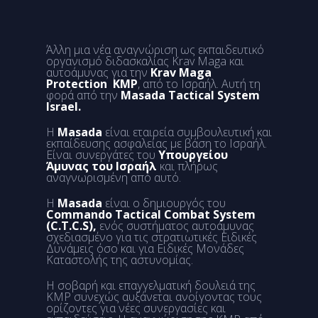
Άλλη μια νέα αναγνώριση ως εκπαιδευτικό
οργανισμό διδασκαλίας Krav Maga και
αυτοάμυνας για την
Krav Maga
Protection KMP
, από το Ισραήλ. Αυτή τη
φορά από την
Masada Tactical System
Israel.
Η
Masada
είναι εταιρεία συμβουλευτική και
εκπαίδευσης ασφαλείας με βάση το Ισραήλ.
Είναι συνεργάτες του
Υπουργείου
Άμυνας του Ισραήλ
και πλήρως
αναγνωρισμένη από αυτό.
Η
Masada
είναι ο δημιουργός του
Commando Tactical Combat System
(C.T.C.S),
ενός συστήματος αυτοάμυνας
σχεδιασμένο για τις στρατιωτικές Ειδικές
Δυνάμεις όσο και για Ειδικές Μονάδες
Καταστολής της αστυνομίας.
Η σοβαρή και επαγγελματική δουλειά της
KMP συνεχώς αυξάνεται ανοίγοντας τους
ορίζοντες για νέες συνεργασίες και