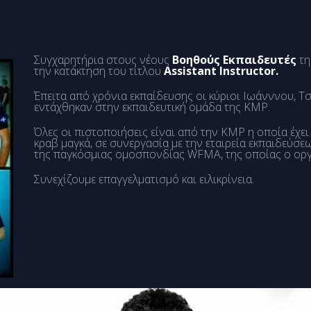
Συγχαρητήρια στους νέους
Βοηθούς Εκπαιδευτές
τη
την κατάκτηση του τίτλου
Assistant Instructor.
Έπειτα από χρόνια εκπαίδευσης οι κύριοι Ιωάνννου, Τ
εντάχθηκαν στην εκπαιδευτική ομάδα της KMP.
Όλες οι πιστοποιήσεις είναι από την KMP η οποία έχε
κραβ μαγκά, σε συνεργασία με την εταιρεία εκπαιδεύσε
της παγκόσμιας ομοσπονδίας WFMA, της οποίας ο οργα
Συνεχίζουμε επαγγελματισμό και ειλικρίνεια.