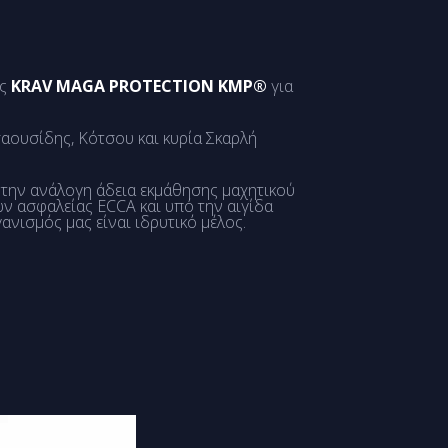
ς
KRAV MAGA PROTECTION KMP®
για
σαουσίδης, Κότσου και κυρία Σκαρλή
ι την ανάλογη άδεια εκμάθησης μαχητικού
ων ασφαλείας ECCA και υπό την αιγίδα
νισμός μας είναι ιδρυτικό μέλος.