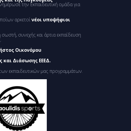
νημέρωσε την Εκπαιδευτική ομάδα για
οποίων αρκετοί
νέοι υποψήφιοι
 σωστή, συνεχής και άρτια εκπαίδευση
.
ρήστος Οικονόμου
.
ς και Διάσωσης ΕΕΕΔ.
 των εκπαιδευτικών μας προγραμμάτων.