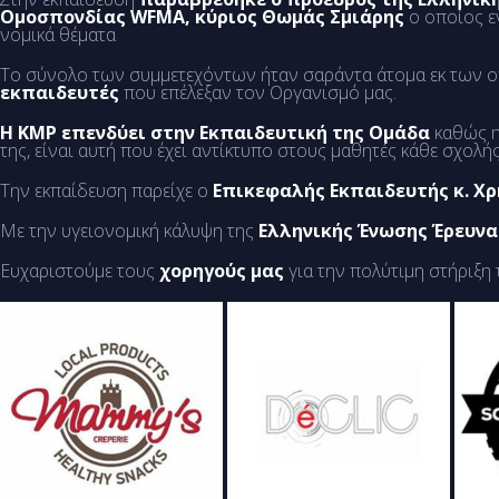
Ομοσπονδίας WFMA, κύριος Θωμάς Σμιάρης
ο οποίος ε
νομικά θέματα
Το σύνολο των συμμετεχόντων ήταν σαράντα άτομα εκ των 
εκπαιδευτές
που επέλεξαν τον Οργανισμό μας.
Η KMP επενδύει στην Εκπαιδευτική της Ομάδα
καθώς η
της, είναι αυτή που έχει αντίκτυπο στους μαθητές κάθε σχολής
Την εκπαίδευση παρείχε ο
Επικεφαλής Εκπαιδευτής κ. Χ
Με την υγειονομική κάλυψη της
Ελληνικής Ένωσης Έρευνα
Ευχαριστούμε τους
χορηγούς μας
για την πολύτιμη στήριξη