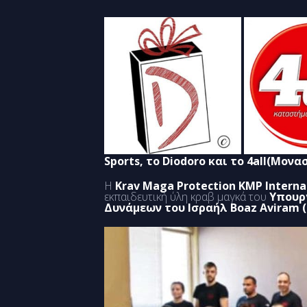
Sports, το Diodoro και το 4all(Μονα
Η
Krav Maga Protection KMP Interna
εκπαιδευτική ύλη κραβ μαγκά του
Υπουρ
Δυνάμεων του Ισραήλ
Boaz Aviram (