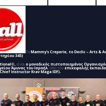
Τα
Mammy’s Creperie, το Declic – Arts & A
στηρίου 345)
tional®,
είναι
ο μοναδικός πιστοποιημένος Οργανισμό
γείου Άμυνας του Ισραήλ
, από τον
επικεφαλής εκπαιδ
Chief Instructor Krav Maga IDF).