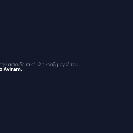
ην εκπαιδευτική ύλη κραβ μαγκά του
az Aviram.