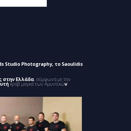
ds Studio Photography, το Saoulidis
ς στην Ελλάδα
, σύμφωνα με την
ευτή
κραβ μαγκά των Αμυντικώ
ν