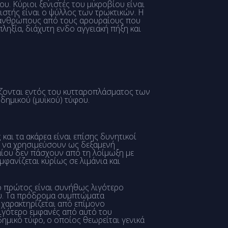
υ. Κύριοι ξενιστές του μικροβίου είναι
ιστής είναι ο ψύλλος των τρωκτικών. Η
 ανθρώπους από τους αρουραίους που
ληξία, διάχυτη ενδo αγγειακή πήξη και
ιάζονται εντός του κυτταροπλάσματος των
νδημικού (μυϊκού) τύφου.
 και τα ακάρεα είναι επίσης δυνητικοί
ί να χρησιμεύσουν ως δεξαμενή
αίου δεν πάσχουν από τη λοίμωξη με
μφανίζεται κυρίως σε λιμάνια και
ι ο πρώτος είναι συνήθως λιγότερο
ου. Τα πρόδρομα συμπτώματα
 χαρακτηρίζεται από επίμονο
ιγότερο εμφανές από αυτό του
δημικό τύφο, ο οποίος θεωρείται γενικά