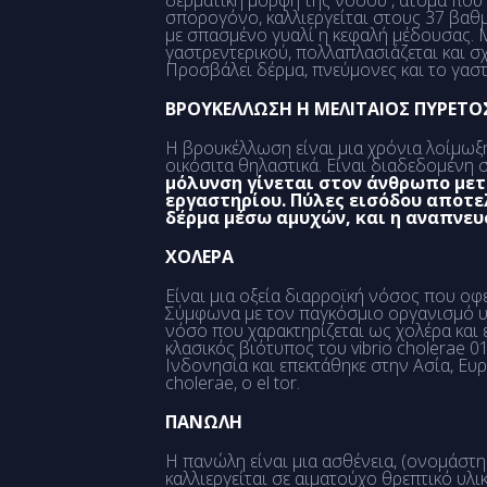
δερματική μορφή της νόσου , άτομα που α
σπορογόνο, καλλιεργείται στους 37 βαθμο
με σπασμένο γυαλί η κεφαλή μέδουσας. 
γαστρεντερικού, πολλαπλασιάζεται και σχ
Προσβάλει δέρμα, πνεύμονες και το γασ
ΒΡΟΥΚΕΛΛΩΣΗ Η ΜΕΛΙΤΑΙΟΣ ΠΥΡΕΤΟ
Η βρουκέλλωση είναι μια χρόνια λοίμωξ
οικόσιτα θηλαστικά. Είναι διαδεδομένη 
μόλυνση γίνεται στον άνθρωπο μετ
εργαστηρίου. Πύλες εισόδου αποτε
δέρμα μέσω αμυχών, και η αναπνευ
ΧΟΛΕΡΑ
Είναι μια οξεία διαρροϊκή νόσος που οφ
Σύμφωνα με τον παγκόσμιο οργανισμό υγε
νόσο που χαρακτηρίζεται ως χολέρα και ε
κλασικός βιότυπος του vibrio cholerae 01
Ινδονησία και επεκτάθηκε στην Ασία, Ευ
cholerae, ο el tor.
ΠΑΝΩΛΗ
Η πανώλη είναι μια ασθένεια, (ονομάστηκ
καλλιεργείται σε αιματούχο θρεπτικό υλ