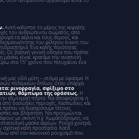
ως στον ανθρώπινο οργανισμό είναι το
ν.
Αυτή καλύπτει το μέρος της κεφαλής
ριοχές του ανθρώπινου σώματος, από
ροφά τα αέρια και τους ατμούς, και
λεσματικότητας του φίλτρου έναντι του
τιδραστήρια. Ένα καλής ποιότητας
. Ως βασική γενική οδηγία που πρέπει
 μάσκα, είναι: κρατάμε την αναπνοή.
ύρω στα 15” χρόνο που πετυχαίνει ένα
ική μας οδό μύτη – στόμα με ύφασμα. Η
μικών πολεμικών όπλων, όταν υπάρχει
τα: ρινορραγία, σφίξιμο στο
ματιών, θάμπωμα της οράσεως.
Η
 την εξωτερική πόρτα. Να αποφεύγεται η
κά από δασώδεις περιοχές, λασπώδεις και
 πρέπει να διασχίσουμε τέτοιες
λάσπες και βλάστηση. Να προτιμώνται
άφους με σκόνη π.χ. Χωματόδρομος, να
στατευτική μάσκα αερίων. Ρούχα χοντρά,
 σχετικά καλή προστασία. Κατά
 πάνω από τον κανονικό ρουχισμό που