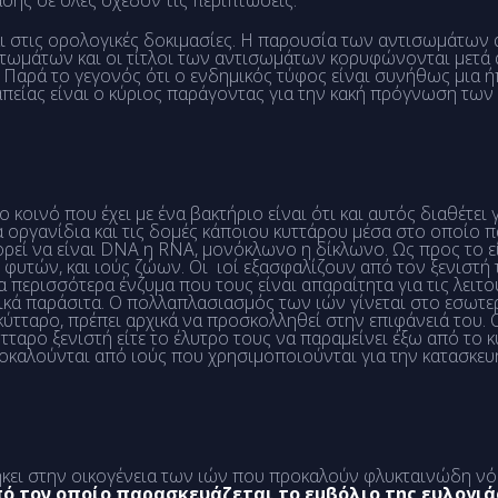
σης σε όλες σχεδόν τις περιπτώσεις.
 στις ορολογικές δοκιμασίες. Η παρουσία των αντισωμάτων 
ωμάτων και οι τίτλοι των αντισωμάτων κορυφώνονται μετά α
α. Παρά το γεγονός ότι ο ενδημικός τύφος είναι συνήθως μια 
απείας είναι ο κύριος παράγοντας για την κακή πρόγνωση των
 κοινό που έχει με ένα βακτήριο είναι ότι και αυτός διαθέτει 
ργανίδια και τις δομές κάποιου κυττάρου μέσα στο οποίο παρα
πορεί να είναι DNA η RNA, μονόκλωνο η δίκλωνο. Ως προς το 
ύς φυτών, και ιούς ζώων. Οι ιοί εξασφαλίζουν από τον ξενιστ
 περισσότερα ένζυμα που τους είναι απαραίτητα για τις λειτο
ικά παράσιτα. Ο πολλαπλασιασμός των ιών γίνεται στο εσωτε
α κύτταρο, πρέπει αρχικά να προσκολληθεί στην επιφάνειά του
ύτταρο ξενιστή είτε το έλυτρο τους να παραμείνει έξω από το
οκαλούνται από ιούς που χρησιμοποιούνται για την κατασκευ
ανήκει στην οικογένεια των ιών που προκαλούν φλυκταινώδη ν
ό τον οποίο παρασκευάζεται το εμβόλιο της ευλογιάς