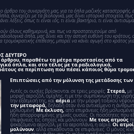
ο άρθρο του συνεργάτη μας, για τα όπλα μαζικής καταστροφής, ε
πλα, συνεχίζει με τα βιολογικά, μας δίνει ιστορικά στοιχεία, πω
ι λέξεις, όπως τι είναι ιός, τι είναι βακτήριο, τι είναι αντισώμα
ορούν όλους καθημερινά, και πως να προστατευτούμε από
ραδιολογικά όπλα, μας δίνει και την αστική ευθύνη του κράτους, 
 τρομοκρατικής επίθεσης, μπορεί να κάνει αγωγή στο κράτος γι
Σ ΔΕΥΤΕΡΟ
υ άρθρου, παραθέτω τα μέτρα προστασίας από τα
γικά όπλα, και στο τέλος με τα ραδιολογικά,
ράτους σε περίπτωση που πέσει κάποιος θύμα τρομο
Επιπτώσεις από την μόλυνση της μετάδοσης των
Αυτές οι ουσίες βρίσκονται σε τρεις μορφές:
Στερεά,
με 
μορφή αεροζόλ, ομίχλης, η με την συμπύκνωση της υγρής ο
την εξάτμισή της, και
αέρια
με την μορφή τοξικού νέφους
την
μεταφορά,
δηλαδή όταν ένα αντικείμενο η άνθρωπο
μολυσμένη.
Με έκλυση,
από επιφάνειες ήδη μολυσμένε
ήδη απορροφημένες χημικές ουσίες. Οι ποσότητες που εξ
επιφάνειες τις οποίες και μολύνουν.
Με τους ατμούς
π
ψεκαζόμενα αεροζόλ, με τα αεροπλάνα, η αέρια.
Οι ατμοί
μολύνουν
, αλλά επικάθονται σε επιφάνειες. Ο μόνος κί