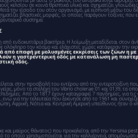
σχολούνται με αυτά. Ο βάκιλος του άνθρακα είναι αερόβιο, θε
ύς κελσίου σε κοινά θρεπτικά υλικά και σχηματίζει γλοιώδεις
Μετά την είσοδο του στον οργανισμό, με εισπνοή μέσω του 
ηματίζει βλαστικές μορφές, οι οποίες παράγουν τοξίνες που ε
τρεντερικό σύστημα.
Σ
η από ενδοκυττάρια βακτήρια. Η λοίμωξη μεταδίδεται στον 
σε ολόκληρο τον κόσμο και ελάχιστες χώρες κατάφεραν την εκ
ά από επαφή με μολυσμένες εκκρίσεις των ζώων η μ
λούν η γαστρεντερική οδός με κατανάλωση μη παστε
στική οδός.
είλεται στην προσβολή του εντέρου από την εντεροτοξίνη που 
ίας, μόνο τα στελέχη του Vibrio cholerae 01 και 0139, τα 
πιδημίες. Από το 1817 έχουν καταγραφεί 7 πανδημίες, για τις
, ενώ για την τελευταία που ξεκίνησε από το 1961 και συνεχίζε
ρώπη, Αφρική, Νότια και Κεντρική Αμερική υπεύθυνος ήταν ο κ
ε και μαύρος θάνατος) που προκαλείται από την Yersinia pest
ικό το οποίο χρησιμοποιείται για την καλλιέργεια, απομόνωση