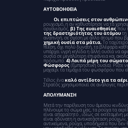
ΑΥΤΟΒΟΗΘΕΙΑ
Οι επιπτώσεις στον ανθρώπινο
ρουχισμό, η αν καθυστέρησε να τα χρησ
οργανισμός,
β) Της ευαισθησίας
που 
της δραστηριότητας του ατόμου
τη
αναπνοή, σε σχέση με άλλο άτομο που βρ
χημική ουσία στα μάτια.
Το ταχύτερο 
πίεση, όχι πολύ δυνατή, τα βλέφαρα καθ
υπάρχει υγρή κηλίδα η άλλη ουσία να αφα
ουσία σε μεγαλύτερη επιφάνεια και ακο
πρόσωπο.
4) Λοιπά μέρη του σώματο
Φώσφορος
(Εμπρηστική ουσία). Ρίξτε 
μαχαίρι τα τεμάχια του φωσφόρου που εί
Τέλος ένα
καλό αντίδοτο για τα αέρι
Στρατός χρησιμοποιεί σε ανάλογες περιπ
ΑΠΟΛΥΜΑΝΣΗ
Μετά την παρέλευση του άμεσου κινδύνο
πλένουμε το σώμα μας, τα ρούχα τα αερί
είναι απαραίτητο , ιδίως σε εκτεταμένη
είναι αδύνατη η αντικατάσταση ρούχων, 
αντικείμενα, ρούχα, υποδήματα που δεν