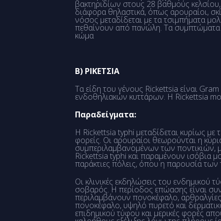
βακτηριδίων στους 28 βαθμούς κελσίου, 
διάφορα θηλαστικά, όπως αρουραίοι, σκί
νόσος μεταδίδεται με τα τσιμπήματα μ
πεθαίνουν από πανώλη. Τα συμπτώματα εί
κώμα
Β) ΡΙΚΕΤΣΙΑ
Τα είδη του γένους Rickettsia είναι Gr
ενδοθηλιακών κυττάρων. Η Rickettsia moos
Παραδείγματα:
Η Rickettsia typhi μεταδίδεται κυρίως με
φορείς. Οι αρουραίοι θεωρούνται η κύρ
συμπεριλαμβανομένων των ποντικιών, μυ
Rickettsia typhi και παραμένουν ισόβια 
παράκτιες πόλεις, όπου η παρουσία των 
Οι κλινικές εκδηλώσεις του ενδημικού τ
σοβαρός. Η περίοδος επώασης είναι συν
περιλαμβάνουν πονοκέφαλο, αρθραλγίες κ
πονοκέφαλο, υψηλό πυρετό και δερματικ
επιδημικού τύφου και μερικές φορές απο