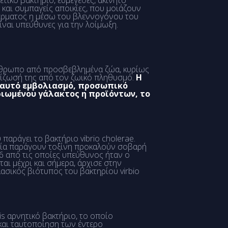
τικό βακτήριο, ευμέγεθες, ακίνητο
 και συμπαγείς αποικίες, που μοιάζουν
δέρματος η μέσω του βλεννογόνου του
ίναι υπεύθυνες για την λοίμωξη.
άνθρωπο από προσβεβλημένα ζώα, κυρίως
ρίζωσή της από τον ζωικό πληθυσμό.
Η
ε αυτό εμβολιασμό, προσωπικό
ριωμένου γάλακτος η προϊόντων, το
παράγει το βακτήριο vibrio cholerae.
οποία παράγουν τοξίνη προκαλούν σοβαρή
 6 από τις οποίες υπεύθυνος ήταν ο
ται μέχρι και σήμερα, άρχισε στην
λασικός βιότυπος του βακτηρίου virbio
is αρνητικό βακτήριο, το οποίο
 και ταυτοποίηση των έντερο