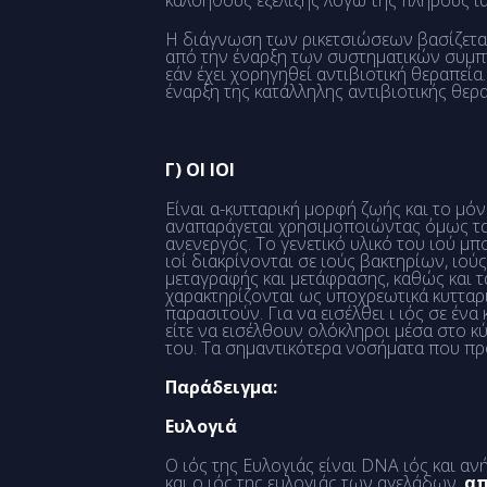
καλοήθους εξέλιξης λόγω της πλήρους ία
Η διάγνωση των ρικετσιώσεων βασίζεται
από την έναρξη των συστηματικών συμπτ
εάν έχει χορηγηθεί αντιβιοτική θεραπεί
έναρξη της κατάλληλης αντιβιοτικής θερ
Γ) ΟΙ ΙΟΙ
Είναι α-κυτταρική μορφή ζωής και το μόνο
αναπαράγεται χρησιμοποιώντας όμως τα ο
ανενεργός. Το γενετικό υλικό του ιού μ
ιοί διακρίνονται σε ιούς βακτηρίων, ιο
μεταγραφής και μετάφρασης, καθώς και τα
χαρακτηρίζονται ως υποχρεωτικά κυτταρ
παρασιτούν. Για να εισέλθει ι ιός σε έν
είτε να εισέλθουν ολόκληροι μέσα στο κ
του. Τα σημαντικότερα νοσήματα που πρ
Παράδειγμα:
Ευλογιά
Ο ιός της Ευλογιάς είναι DNA ιός και 
και ο ιός της ευλογιάς των αγελάδων,
απ