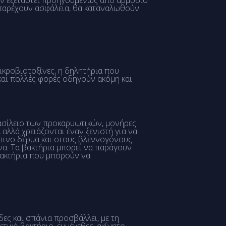
εν εξεταστεί προηγουμένως από αρμόδιο
 παρέχουν ασφάλεια, θα καταναλωθούν
ικροβιοτοξίνες, η δηλητήρια που
αι πολλές φορές οδηγούν ακόμη και
βασίλειο των προκαρυωτικών, μονήρες
αλλά χρειάζονται έναν ξενιστή για να
πινο δέρμα και στους βλεννογόνους.
α. Τα βακτήρια μπορεί να παράγουν
βακτήρια που μπορούν να
ες και σπάνια προσβάλλει, με τη