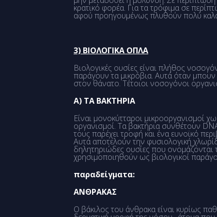
μην μεταδοθεί η μόλυνση. Σε περίπτωσ
κρατικό φορέα. Για τα τρόφιμα σε περί
αφού προηγουμένως πλυθούν πολύ καλά ο
3) ΒΙΟΛΟΓΙΚΑ ΟΠΛΑ
Βιολογικές ουσίες είναι πλήθος νοσογό
παράγουν τα μικρόβια. Αυτά όταν μπουν
στον θάνατο. Τέτοιοι νοσογόνοι οργανισ
Α) ΤΑ ΒΑΚΤΗΡΙΑ
Είναι μονοκύτταροι μικροοργανισμοί χω
οργανισμοί. Τα βακτήρια συνθέτουν DNA,
τους παρέχει τροφή και ένα ευνοϊκό πε
Αυτά αποτελούν την φυσιολογική χλωρί
δηλητηριώδες ουσίες που ονομάζονται 
χρησιμοποιηθούν ως βιολογικοί παράγον
παραδείγματα:
ΑΝΘΡΑΚΑΣ
Ο βάκιλος του άνθρακα είναι κυρίως παθ