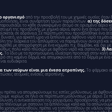
 οργανισμό
από την προσβολή του με χημικές ουσίες όταν δ
ιμοποιήσει, είναι συνάρτηση τριών παραγόντων.
α) της δόσ
παρουσιάζει το κάθε συγκεκριμένο άτομο σε ορισμένο αέριο κ
 στιγμή της προσβολής με χημικά αέρια, αφού ένα άτομο που β
ίσκεται σε αδράνεια. Σε περίπτωση που προσβλήθηκε ένα άτο
δυνατό, για αρκετή ώρα να ξεπλύνει με άφθονο νερό τα μάτια τ
’όλη την διάρκεια του ξεπλύματος να παραμένουν ανοιχτά και 
ιρεθεί με απορρόφηση με ένα κομμάτι π.χ. Βαμβάκι, και όχι με
λούθως πολύ καλό πλύσιμο με άφθονο νερό και σαπούνι.
3) Λα
ς.
Το ίδιο με τα προηγούμενα, ιδιαίτερη προσοχή στην καλή
νερό στο καμένο δέρμα, και απομακρύνετε από το δέρμα με ένα
ναι ευδιάκριτα.
α των νεύρων είναι μια ένεσα ατροπίνης.
Το φάρμακο αυ
τώσεις ατομικές ενέσεις ατροπίνης.
υ πρέπει να απομακρύνουμε τις εστίες μολύνσεως, με άφθονο 
ζουμε κυρίως σε ήλιο σε περίπτωση μολύνσεως με αέριο. Σε π
 μόλυνση, η αντικατάσταση του ρουχισμού, προσέχοντας να μη
τα πλένουμε με σαπούνι τα ξεπλένουμε καλά και τα απλώνουμε
 θα χρησιμοποιηθούν, πρέπει να τοποθετηθούν σε νάιλον σακ