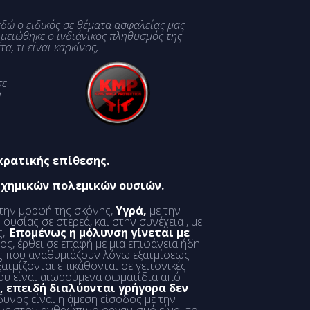
δώ ο ειδικός σε θέματα ασφαλείας μας
ς μειώθηκε ο ινδιάνικος πληθυσμός της
τα, τι είναι καρκίνος,
σε
α
κρατικής επίθεσης.
 χημικών πολεμικών ουσιών.
την μορφή της σκόνης,
Υγρά,
με την
υσίας σε στερεά, και στην συνέχεια , με
,.
Επομένως η μόλυνση γίνεται με
ς, έρθει σε επαφή με μια επιφάνεια ήδη
ς που αναθυμιάζουν λόγω εξατμίσεως
ατμίζονται επικάθονται σε γειτονικές
ου είναι αιωρούμενα σωματίδια από
, επειδή διαλύονται γρήγορα δεν
νδυνος είναι η άμεση είσοδος με την