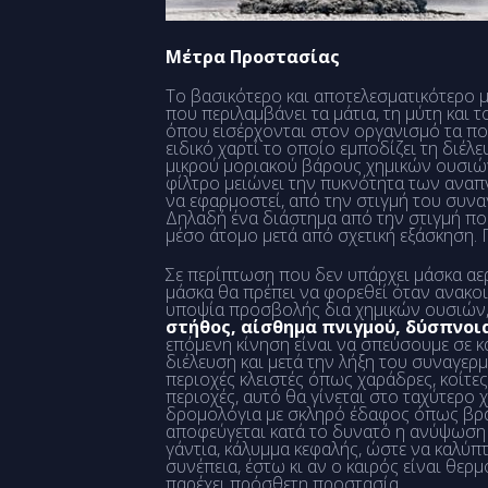
Μέτρα Προστασίας
Το βασικότερο και αποτελεσματικότερο 
που περιλαμβάνει τα μάτια, τη μύτη και
όπου εισέρχονται στον οργανισμό τα πολ
ειδικό χαρτί το οποίο εμποδίζει τη διέ
μικρού μοριακού βάρους χημικών ουσιών 
φίλτρο μειώνει την πυκνότητα των αναπ
να εφαρμοστεί, από την στιγμή του συναγ
Δηλαδή ένα διάστημα από την στιγμή που
μέσο άτομο μετά από σχετική εξάσκηση. 
Σε περίπτωση που δεν υπάρχει μάσκα αε
μάσκα θα πρέπει να φορεθεί όταν ανακο
υποψία προσβολής δια χημικών ουσιών
στήθος, αίσθημα πνιγμού, δύσπνοι
επόμενη κίνηση είναι να σπεύσουμε σε κ
διέλευση και μετά την λήξη του συναγερ
περιοχές κλειστές όπως χαράδρες, κοίτε
περιοχές, αυτό θα γίνεται στο ταχύτερο
δρομολόγια με σκληρό έδαφος όπως βρα
αποφεύγεται κατά το δυνατό η ανύψωση 
γάντια, κάλυμμα κεφαλής, ώστε να καλύ
συνέπεια, έστω κι αν ο καιρός είναι θε
παρέχει πρόσθετη προστασία.