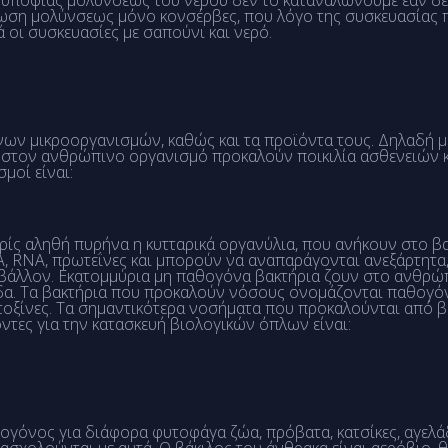
η υποψίας μολύνσεως του νερού δεν το καταναλώνουμε εάν δ
πτωση μολύνσεως μόνο κονσέρβες, που λόγο της συσκευασίας
ι συσκευασίες με σαπούνι και νερό.
νων μικροοργανισμών, καθώς και τα προϊόντα τους. Δηλαδή μ
 στον ανθρώπινο οργανισμό προκαλούν ποικιλία ασθενειών κ
μοί είναι:
ρίς αληθή πυρήνα η κυτταρικά οργανύλια, που ανήκουν στο 
 RNA, πρωτεΐνες και μπορούν να αναπαράγονται ανεξάρτητα, 
ριβάλλον. Εκατομμύρια μη παθογόνα βακτήρια ζουν στο ανθρώ
δα. Τα βακτήρια που προκαλούν νόσους ονομάζονται παθογόν
τοξίνες. Τα σημαντικότερα νοσήματα που προκαλούνται από 
τες για την κατασκευή βιολογικών όπλων είναι:
ογόνος για διάφορα φυτοφάγα ζώα, πρόβατα, κατσίκες, αγελάδ