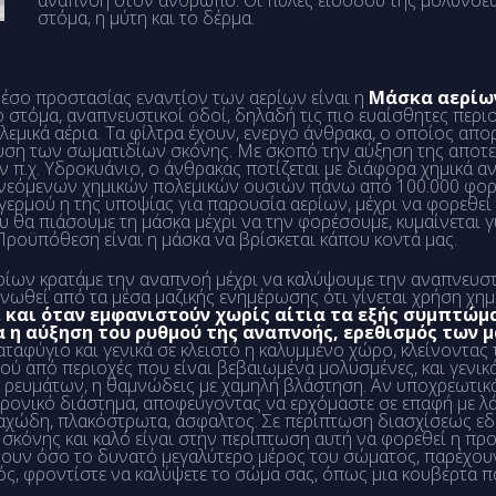
αναπνοή στον άνθρωπο. Οι πύλες εισόδου της μολύνσε
στόμα, η μύτη και το δέρμα.
μέσο προστασίας εναντίον των αερίων είναι η
Μάσκα αερίω
 το στόμα, αναπνευστικοί οδοί, δηλαδή τις πιο ευαίσθητες πε
εμικά αέρια. Τα φίλτρα έχουν, ενεργό άνθρακα, ο οποίος απορ
λευση των σωματιδίων σκόνης. Με σκοπό την αύξηση της αποτε
π.χ. Υδροκυάνιο, ο άνθρακας ποτίζεται με διάφορα χημικά αν
νεόμενων χημικών πολεμικών ουσιών πάνω από 100.000 φορές
ερμού η της υποψίας για παρουσία αερίων, μέχρι να φορεθεί η
 θα πιάσουμε τη μάσκα μέχρι να την φορέσουμε, κυμαίνεται γ
Προϋπόθεση είναι η μάσκα να βρίσκεται κάπου κοντά μας.
ρίων κρατάμε την αναπνοή μέχρι να καλύψουμε την αναπνευστ
ινωθεί από τα μέσα μαζικής ενημέρωσης ότι γίνεται χρήση χη
,
και όταν εμφανιστούν χωρίς αίτια τα εξής συμπτώμα
α η αύξηση του ρυθμού της αναπνοής, ερεθισμός των 
αταφύγιο και γενικά σε κλειστό η καλυμμένο χώρο, κλείνοντας
μού από περιοχές που είναι βεβαιωμένα μολυσμένες, και γενι
ς ρευμάτων, η θαμνώδεις με χαμηλή βλάστηση. Αν υποχρεωτικά
 χρονικό διάστημα, αποφεύγοντας να ερχόμαστε σε επαφή με 
χώδη, πλακόστρωτα, άσφαλτος. Σε περίπτωση διασχίσεως εδ
σκόνης και καλό είναι στην περίπτωση αυτή να φορεθεί η προ
πτουν όσο το δυνατό μεγαλύτερο μέρος του σώματος, παρέχουν
ρμός, φροντίστε να καλύψετε το σώμα σας, όπως μια κουβέρτα