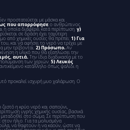
εν προστατεύεται με μάσκα και
εως που απορρόφησε
ο ανθρώπινος
αι η οποία διαφέρει κατά περίπτωση.
γ)
ρίσκεται σε δράση έχει ταχύτερη
μο από χημικές ουσίες θα πρέπει:
1) Για
ου, και να αφήσει το νερό να τρέχει με
να μην τρίβονται.
2) Πρόσωπο.
Αν
 κίνηση η υλικό που θα εξαπλώσει την
ιμός, αυτιά.
Την ίδια διαδικασία με το
 απολύμανση των χεριών.
5) Λευκός
 αντικείμενο κατάλληλο όπως ψαλίδι η
τό προκαλεί ισχυρή μυο χαλάρωση. Ο
ζεστό η κρύο νερό και σαπούνι,
ερίπτωση υγρής χημικής ουσίας, βασικά
ν μεταδοθεί στο σώμα. Σε περίπτωση που
 στον ήλιο. Για τα μολυσμένα
ούλα, να θαφτούν η να καούν, ώστε να