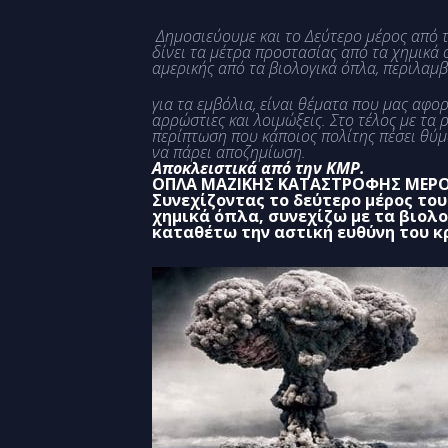
Δημοσιεύουμε και το Δεύτερο μέρος από τ
δίνει τα μέτρα προστασίας από τα χημικά ό
αμερικής από τα βιολογικά όπλα, περιλαμβάνε
για τα εμβόλια, είναι θέματα που μας αφ
αρρώστιες και λοιμώξεις. Στο τέλος με
τα 
περίπτωση που κάποιος πολίτης πέσει θύμα
να πάρει αποζημίωση.
Αποκλειστικά από την ΚΜΡ.
ΟΠΛΑ ΜΑΖΙΚΗΣ ΚΑΤΑΣΤΡΟΦΗΣ
ΜΕΡΟ
Συνεχίζοντας το δεύτερο μέρος το
χημικά όπλα, συνεχίζω με τα βιολο
καταθέτω την αστική ευθύνη του κ