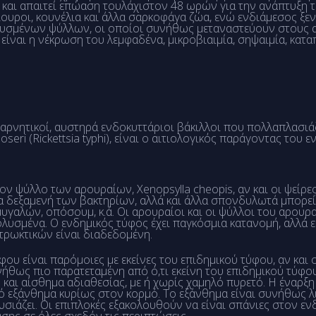
και απαιτεί επώαση τουλάχιστον 48 ωρών για την ανάπτυξη το
ουροι, κουνέλια και άλλα σαρκοφάγα ζώα, ενώ ενδιάμεσος ξεν
ολυσμένων ψύλλων, οι οποίοι συνήθως μεταναστεύουν στους
ναι η νέκρωση του λεμφαδένα, μικροβιαιμία, σηψαιμία, καταπ
am αρνητικοί, αυστηρά ενδοκυττάριοι βάκιλλοι που πολλαπλασ
eri (Rickettsia typhi), είναι ο αιτιολογικός παράγοντας του ε
 τον ψύλλο των αρουραίων, Xenopsylla cheopis, αν και οι ψείρες
ια δεξαμενή των βακτηρίων, αλλά και άλλα σπονδυλωτά μπορε
γαλών, οπόσουμ, κ.ά. Οι αρουραίοι και οι ψύλλοι του αρουρ
μολυσμένα. Ο ενδημικός τύφος έχει παγκόσμια κατανομή, αλλά ε
τρωκτικών είναι διαδεδομένη.
ύφου είναι παρόμοιες με εκείνες του επιδημικού τύφου, αν κα
ήθως πιο παρατεταμένη από ό,τι εκείνη του επιδημικού τύφ
αι αίσθημα αδιαθεσίας, με ή χωρίς χαμηλό πυρετό. Η έναρξη
ό εξάνθημα κυρίως στον κορμό. Το εξάνθημα είναι συνήθως λ
υσιάζει. Οι επιπλοκές εξακολουθούν να είναι σπάνιες στον εν