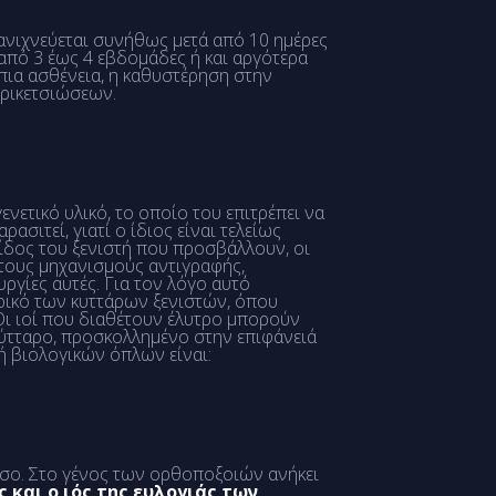
ανιχνεύεται συνήθως μετά από 10 ημέρες
πό 3 έως 4 εβδομάδες ή και αργότερα
ήπια ασθένεια, η καθυστέρηση στην
 ρικετσιώσεων.
γενετικό υλικό, το οποίο του επιτρέπει να
σιτεί, γιατί ο ίδιος είναι τελείως
είδος του ξενιστή που προσβάλλουν, οι
ή τους μηχανισμούς αντιγραφής,
υργίες αυτές. Για τον λόγο αυτό
ρικό των κυττάρων ξενιστών, όπου
. Οι ιοί που διαθέτουν έλυτρο μπορούν
 κύτταρο, προσκολλημένο στην επιφάνειά
ή βιολογικών όπλων είναι:
όσο. Στο γένος των ορθοποξοιών ανήκει
 και ο ιός της ευλογιάς των