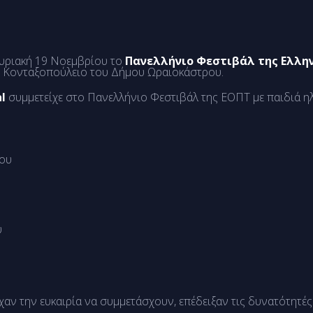
Κυριακή 19 Νοεμβρίου το
Πανελλήνιο Φεστιβάλ της Ελλη
ο Κονταξοπούλειο του Δήμου Ωραιοκάστρου.
l
συμμετείχε στο Πανελλήνιο Φεστιβάλ της ΕΟΠΤ με παιδιά ηλ
μου
υ
ίχαν την ευκαιρία να συμμετάσχουν, επέδειξαν τις δυνατότητέ