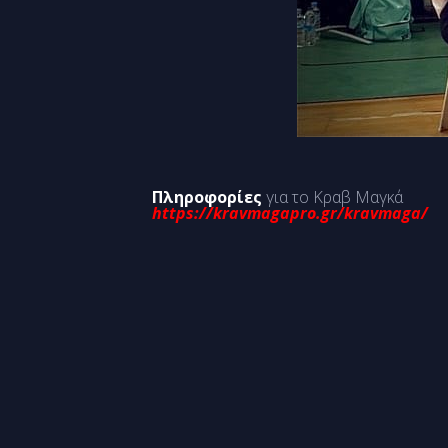
Πληροφορίες
για το Κραβ Μαγκά
https://kravmagapro.gr/kravmaga/