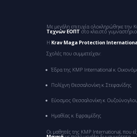
Με μεγάλη επιτυχία ολοκληρώθηκε την 
Τεχνών ΕΟΠΤ
στο κλειστό γυμναστήρι
Η
Krav Maga Protection Internationa
Σχολές που συμμετείχαν:
Έδρα της KMP International κ. Οικονό
Πολίχνη Θεσσαλονίκη κ. Στεφανίδης
Εύοσμος Θεσσαλονίκη κ. Ουζούνογλο
Ημαθίας κ. Εφραιμίδης
Οι μαθητές της KMP International, που ε
Μαγκά
με πολύ μεγάλη δυναμικότητα.