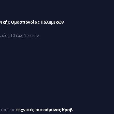
νικής Ομοσπονδίας Πολεμικών
ικίας 10 έως 16 ετών.
ς τους σε
τεχνικές αυτοάμυνας Κραβ