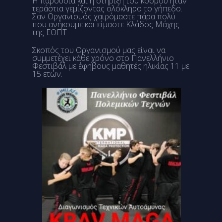
Η παρουσία και η στήριξη του κόσμου ήταν
τεράστια γεμίζοντας ολόκληρο το γήπεδο.
Σαν Οργανισμός χαιρόμαστε πάρα πολύ
που ανήκουμε και είμαστε Κλάδος Μάχης
της ΕΟΠΤ
Σκοπός του Οργανισμού μας είναι να
συμμετέχει κάθε χρόνο στο Πανελλήνιο
Φεστιβάλ με έφηβους μαθητές ηλικίας 11 με
15 ετών.