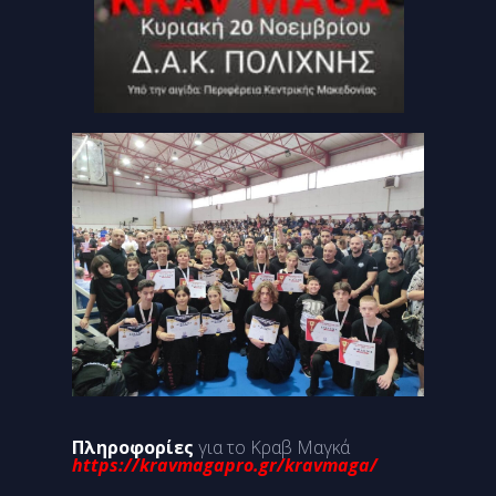
Πληροφορίες
για το Κραβ Μαγκά
https://kravmagapro.gr/kravmaga/