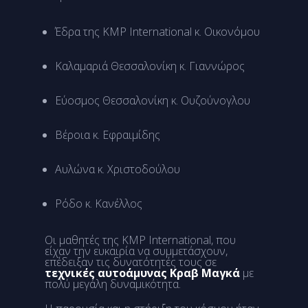
Έδρα της KMP International κ. Οικονόμου
Καλαμαριά Θεσσαλονίκη κ. Γιαννώρος
Εύοσμος Θεσσαλονίκη κ. Ουζούνογλου
Βέροια κ. Εφραιμίδης
Αυλώνα κ. Χριστοδούλου
Ρόδο κ. Κανέλλος
Οι μαθητές της KMP International, που
είχαν την ευκαιρία να συμμετάσχουν,
επέδειξαν τις δυνατότητές τους σε
τεχνικές αυτοάμυνας Κραβ Μαγκά
με
πολύ μεγάλη δυναμικότητα.