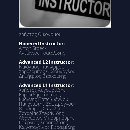
Χρήστος Οικονόμου
Honered Instructor:
Anton Stoeckl
Αντώνιος Τσαταλίδης
Advanced L2 Instructor:
Νικόλαος Γιαννώρος
Χαράλαμπος Ουζούνογλου
Δημήτριος Βερικούκης
Advanced L1 Instructor:
Χρήστος Αυγουστίδης
Ευριπίδης Τασιάκος
Ιωάννης Παπαϊωάννου
Παναγιώτης Ζαφείρογλου
Θεόδωρος Σώχαλης
Ζαχαρίας Στεφανίδης
Αθανάσιος Μπουμπούρης
Γεώργιος Καραπαλίσης
Κωνσταντίνος Εφραιμίδης