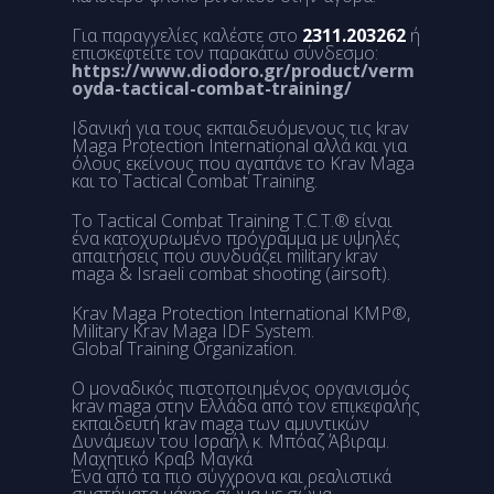
Για παραγγελίες καλέστε στο
2311.203262
ή
επισκεφτείτε τον παρακάτω σύνδεσμο:
https://www.diodoro.gr/product/verm
oyda-tactical-combat-training/
Ιδανική για τους εκπαιδευόμενους τις krav
Maga Protection International αλλά και για
όλους εκείνους που αγαπάνε το Krav Maga
και το Tactical Combat Training.
Το Tactical Combat Training T.C.T.® είναι
ένα κατοχυρωμένο πρόγραμμα με υψηλές
απαιτήσεις που συνδυάζει military krav
maga & Israeli combat shooting (airsoft).
Krav Maga Protection International KMP®,
Military Krav Maga IDF System.
Global Training Organization.
Ο μοναδικός πιστοποιημένος οργανισμός
krav maga στην Ελλάδα από τον επικεφαλής
εκπαιδευτή krav maga των αμυντικών
Δυνάμεων του Ισραήλ κ. Μπόαζ Άβιραμ.
Μαχητικό Κραβ Μαγκά
Ένα από τα πιο σύγχρονα και ρεαλιστικά