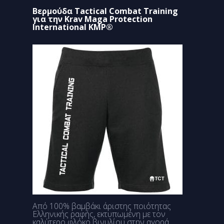
Βερμούδα Tactical Combat Training
για την Krav Maga Protection
International KMP®
Από 100% βαμβάκι άριστης ποιότητας
Ελληνικής ραφής, εκτυπωμένη με τον
καλύτερο φλόκο βινυλίου στην αγορά.