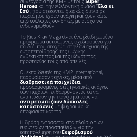
συνεργασία της ΚΜP με τους
Super
Heroes
και την εθελοντική ομάδα “
Έλα κι
Εσύ
“, που στέκονται διαρκώς δίπλα σε
παιδιά που έχουν ανάγκη και ζουν κάτω
από ευάλωτες συνθήκες, με στόχο να
ενδυναμωθούν.
Το Kids Krav Maga είναι ένα εξειδικευμένο
πρόγραμμα αυτοάμυνας σχεδιασμένο για
παιδιά, που στοχεύει στην ενίσχυση της
αυτοπεποίθησης, της ψυχικής
ανθεκτικότητας και της ικανότητας
προστασίας τους από απειλές.
Οι εκπαιδευτές της KMP International,
παρουσίασαν τεχνικές, μέσα από
διαδραστικά παιχνίδια
,
προσαρμοσμένες στις ηλικιακές ανάγκες
των παιδιών, ενθαρρύνοντάς τα να
αναπτύξουν την ικανότητά τους να
αντιμετωπίζουν δύσκολες
καταστάσεις
με ψυχραιμία και
αποφασιστικότητα.
Η δράση εντάσσεται στο πλαίσιο των
ευρύτερων προσπαθειών για την
καταπολέμηση του
Εκφοβισμού