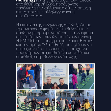
(bullying)
και την προστασία των παιδιών
από κάθε μορφή βίας, προάγοντας
παράλληλα την καλλιέργεια αξιών, όπως η
εμπιστοσύνη, η αλληλεγγύη και η
υπευθυνότητα.
Η επιτυχία της εκδήλωσης απέδειξε ότι με
τη συνεργασία φορέων και εθελοντικών
ομάδων μπορούμε να κάνουμε τη διαφορά
στις ζωές των παιδιών που έχουν ανάγκη.
Η KMP International, με τους Super Heroes
και την ομάδα “Έλα κι Εσύ”, συνεχίζουν να
στηρίζουν τέτοιες δράσεις, με στόχο να
προσφέρουν στα παιδιά ένα ασφαλές και
αισιόδοξο περιβάλλον ανάπτυξης.