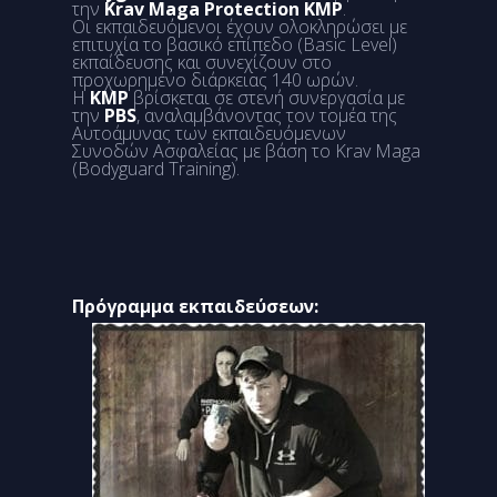
την
Krav Maga Protection KMP
.
Οι εκπαιδευόμενοι έχουν ολοκληρώσει με
επιτυχία το βασικό επίπεδο (Basic Level)
εκπαίδευσης και συνεχίζουν στο
προχωρημένο διάρκειας 140 ωρών.
Η
ΚΜΡ
βρίσκεται σε στενή συνεργασία με
την
PBS
, αναλαμβάνοντας τον τομέα της
Αυτοάμυνας των εκπαιδευόμενων
Συνοδών Ασφαλείας με βάση το Krav Maga
(Bodyguard Training).
Πρόγραμμα εκπαιδεύσεων: