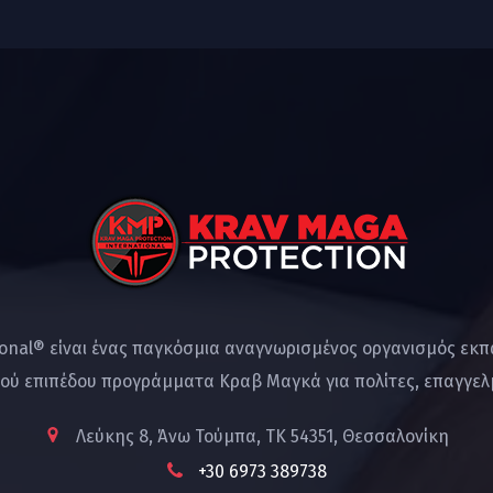
ional® είναι ένας παγκόσμια αναγνωρισμένος οργανισμός εκ
ού επιπέδου προγράμματα Κραβ Μαγκά για πολίτες, επαγγελμ
Λεύκης 8, Άνω Τούμπα, ΤΚ 54351, Θεσσαλονίκη
+30 6973 389738