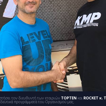
στήσει τον διευθυντή των εταιριών
TOPTEN
και
ROCKET
κ. 
αιδευτικά προγράμματα του Οργανισμού μας.