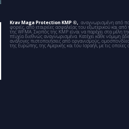
Krav Maga Protection KMP ®,
αναγνωρισμένη από πολ
φορείς, από εταιρείες ασφαλείας του εξωτερικού και από
της WFMA. Σκοπός της KMP είναι να παρέχει στα μέλη τη
πτυχία διεθνώς αναγνωρισμένα. Κατέχει κάθε νόμιμη άδε
ανάλογες πιστοποιήσεις από οργανισμούς, ομοσπονδίες κ
της Ευρώπης, της Αμερικής και του Ισραήλ, με τις οποίες 