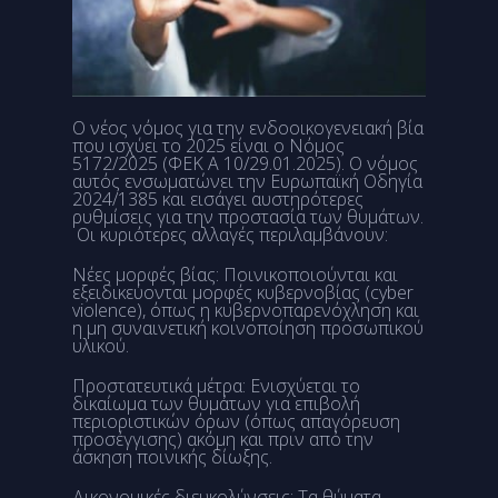
Ο νέος νόμος για την ενδοοικογενειακή βία
που ισχύει το 2025 είναι ο Νόμος
5172/2025 (ΦΕΚ Α 10/29.01.2025). Ο νόμος
αυτός ενσωματώνει την Ευρωπαϊκή Οδηγία
2024/1385 και εισάγει αυστηρότερες
ρυθμίσεις για την προστασία των θυμάτων.
Οι κυριότερες αλλαγές περιλαμβάνουν:
Νέες μορφές βίας: Ποινικοποιούνται και
εξειδικεύονται μορφές κυβερνοβίας (cyber
violence), όπως η κυβερνοπαρενόχληση και
η μη συναινετική κοινοποίηση προσωπικού
υλικού.
Προστατευτικά μέτρα: Ενισχύεται το
δικαίωμα των θυμάτων για επιβολή
περιοριστικών όρων (όπως απαγόρευση
προσέγγισης) ακόμη και πριν από την
άσκηση ποινικής δίωξης.
Δικονομικές διευκολύνσεις: Τα θύματα