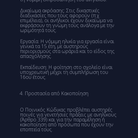
Δικαίωμα ακρόασης: Στις δικαστικές
διαδικασίες που τους αφορούν (π.χ.
επιμέλεια), οι ανήλικοι έχουν δικαίωμα να
εκφράσουν τη γνώμη τους ανάλογα με την
ωριμότητά τους.
Εργασία: Η νόμιμη ηλικία για εργασία είναι
γενικά τα 15 έτη, με αυστηρούς
περιορισμούς στα ωράρια και το είδος της
απασχόλησης.
Εκπαίδευση: Η φοίτηση στο σχολείο είναι
υποχρεωτική μέχρι τη συμπλήρωση του
16ου έτους.
Προστασία από Κακοποίηση
Ο Ποινικός Κώδικας προβλέπει αυστηρές
ποινές για γενετήσιες πράξεις με ανηλίκους
(Άρθρο 339) και για την παραμέληση ή
κακοποίηση από πρόσωπα που έχουν την
εποπτεία τους.