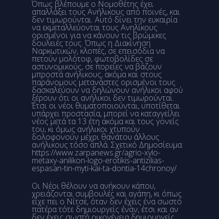
Όπως βλέπουμε ο Νομοθέτης έχει
απαλλάξει τους Ανήλικους από ποινές, και
δεν τιμωρούνται. Αυτό δίνει την ευκαιρία
να εκμεταλλεύονται τους Ανηλίκους
ορισμένοι για να κάνουν τις βρώμικες
δουλειές τους. Όπως η Διακίνηση
Ναρκωτικών, κλοπές, σε επεισόδια να
πετούν μολότοφ, φωτοβολίδες σε
αστυνομικούς, σε πορείες να βάζουν
μπροστά ανήλικους, ακόμα και στους
παράνομους μετανάστες ορισμένοι τους
δασκαλεύουν να δηλώνουν ανήλικοι αφού
ξέρουν ότι οι ανήλικοι δεν τιμωρούνται.
Έτσι οι νέοι θυματοποιούνται, υποτίθεται
υπάρχει προστασία, μπορεί να καταγγείλει
νέος μετά τα 13 έτη ακόμα και τους γονείς
του, κι όμως ανήλικοι χτυπούν
δολοφονούν μέχρι θανάτου άλλους
ανήλικους τόσο απλά. Σχετικό Δημοσίευμα:
https://www.zarpanews.gr/agrio-xylo-
metaxy-anilikon-logo-erotikis-antizilias-
espasan-tin-myti-kai-ta-dontia-14chronoy/
Οι Νέοι θέλουν να ανήκουν κάπου,
χρειάζονται συμβουλές και αγάπη, κι όπως
είχε πει ο Νίτσε, όταν δεν έχεις ένα σωστό
πατέρα τότε δημιουργείς έναν, έτσι και αν
δεν έχεις σωστή οικογένεια δημιουργείς