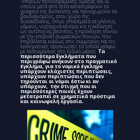
οπαδών ποδοσφαιρικής ομάδας και οι
οποίοι μετά από ήττα καταστρέφουν τα
γραφεία της διοίκησης και προσχωρούν σε
βανδαλισμούς, στον χώρο της
διασκέδασης, όπως σπασίματα σε γλέντια,
γάμους, νυχτερινά κέντρα, κ.α. η εκδίκηση
ως αντίποινα, βεντέτες, η πρόκληση πόνου
με την επιβολή σωματικών ποινών, που
επιβάλλεται κυρίως στις συμμορίες και τις
εγκληματικές οργανώσεις τα οποία γράφω
με λεπτομέρειες στο Ειδικό μέρος.
Τα
περισσότερα Εγκλήματα που
περιγράφω ανήκουν στο πραγματικό
έγκλημα, για το νομικό έγκλημα
υπάρχουν ελάχιστες περιπτώσεις,
υπάρχουν περιπτώσεις που δεν
τηρούνται οι νόμοι έστω κι αν
υπάρχουν, την στιγμή που οι
περισσότερες ποινές έχουν
μετατραπεί σε χρηματικά πρόστιμα
και κοινωφελή εργασία.