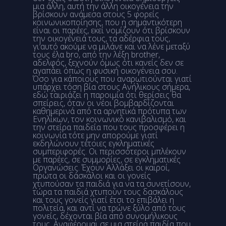
μια άλλη, αυτή την άλλη οικογένεια την
βρίσκουν ανάμεσα στους 5 φορείς
κοινωνικοποίησης, που η σημαντικότερη
είναι οι παρέες, εκεί νομίζουν ότι βρίσκουν
την οικογένειά τους, τα αδέρφια τους,
γι’αυτό ακούμε να μιλάνε και να λένε μεταξύ
τους έλα bro, από την λέξη brother,
αδελφός, ξεχνούν όμως ότι κανείς δεν σε
αγαπάει όπως η φυσική οικογένεια σου.
Όσο για κάποιους που αναρωτιούνται γιατί
υπάρχει τόση βία στους Ανήλικους σήμερα,
εδώ ταιριάζει η παροιμία ότι θερίσεις θα
σπείρεις, όταν οι νέοι βομβαρδίζονται
καθημερινά από τα αρνητικά πρότυπα των
Ενηλίκων, τον κοινωνικό κανιβαλισμό, και
την στείρα παιδεία που τους προσφέρει η
κοινωνία τότε μην απορούμε γιατί
εκδηλώνουν τέτοιες εγκληματικές
συμπεριφορές. Οι περισσότεροι μπλέκουν
με παρέες, σε συμμορίες, σε εγκληματικές
Οργανώσεις. Έχουν Αλλάξει οι καιροί,
πρώτα οι δάσκαλοι και οι γονείς
χτυπούσαν τα παιδιά για να τα συνετίσουν,
τώρα τα παιδιά χτυπούν τους δασκάλους
και τους γονείς γιατί έτσι το επιβάλει η
πολιτεία, και αντί να τρώνε ξύλο από τους
γονείς, δέχονται βία από συνομήλικους
τους. Αναφέρομαι σε μια στείρα παιδία που