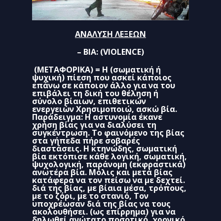
ΑΝΑΛΥΣΗ ΛΕΞΕΩΝ
– ΒΙΑ: (
VIOLENCE
)
(ΜΕΤΑΦΟΡΙΚΑ) = Η (σωματική ή
ψυχική) πίεση που ασκεί κάποιος
επάνω σε κάποιον άλλο για να του
επιβάλει τη δική του θέληση ή
σύνολο βίαιων, επιθετικών
ενεργειών Χρησιμοποιώ, ασκώ βία.
Παράδειγμα:
H
αστυνομία έκανε
χρήση βίας για να διαλύσει τη
συγκέντρωση. Το φαινόμενο της βίας
στα γήπεδα πήρε σοβαρές
διαστάσεις. Η κτηνώδης, σωματική
βία εκτόπισε κάθε λογική, σωματική,
ψυχολογική, παράνομη (εκφραστικά)
ανωτέρα βία. Μόλις και μετά βίας
κατάφερα να τον πείσω να με δεχτεί.
διά της βίας, με βίαια μέσα, τρόπους,
με το ζόρι, με το στανιό, Τον
υποχρέωσαν διά της βίας να τους
ακολουθήσει. (ως επίρρημα) για να
δηλωθεί ανώτατο ποσοτικό, χρονικό