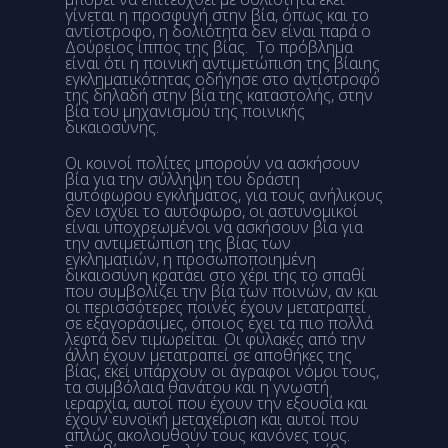
γίνεται η προσφυγή στην βία, όπως και το
αντίστροφο, η δολιότητα δεν είναι παρά ο
Δούρειος ίππος της βίας. Το πρόβλημα
είναι ότι η ποινική αντιμετώπιση της βίαιης
εγκληματικότητας οδήγησε στο αντίστροφό
της δηλαδή στην βία της καταστολής, στην
βία του μηχανισμού της ποινικής
δικαιοσύνης.
Οι κοινοί πολίτες μπορούν να ασκήσουν
βία για την σύλληψη του δράστη
αυτόφωρου εγκλήματος, για τους ανήλικους
δεν ισχύει το αυτόφωρο, οι αστυνομικοί
είναι υποχρεωμένοι να ασκήσουν βία για
την αντιμετώπιση της βίας των
εγκληματιών, η προσωποποιημένη
δικαιοσύνη κρατάει στο χέρι της το σπαθί
που συμβολίζει την βία των ποινών, αν και
οι περισσότερες ποινές έχουν μετατραπεί
σε εξαγοράσιμες, όποιος έχει τα πιο πολλά
λεφτά δεν τιμωρείται. Οι φυλακές από την
άλλη έχουν μετατραπεί σε αποθήκες της
βίας, εκεί υπάρχουν οι άγραφοι νόμοι τους,
τα συμβόλαια θανάτου και η γνωστή
ιεραρχία, αυτοί που έχουν την εξουσία και
έχουν ευνοϊκή μεταχείριση και αυτοί που
απλώς ακολουθούν τους κανόνες τους.