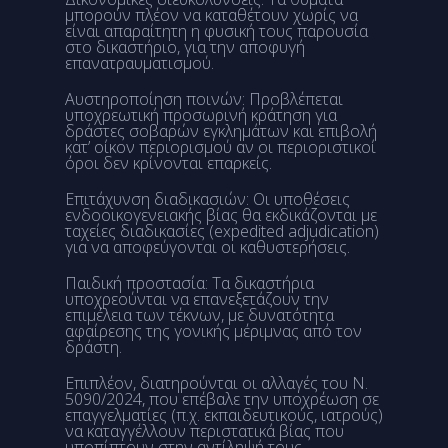
μπορούν πλέον να καταθέτουν χωρίς να
είναι απαραίτητη η φυσική τους παρουσία
στο δικαστήριο, για την αποφυγή
επανατραυματισμού.
Αυστηροποίηση ποινών: Προβλέπεται
υποχρεωτική προσωρινή κράτηση για
δράστες σοβαρών εγκλημάτων και επιβολή
κατ’ οίκον περιορισμού αν οι περιοριστικοί
όροι δεν κρίνονται επαρκείς.
Επιτάχυνση διαδικασιών: Οι υποθέσεις
ενδοοικογενειακής βίας θα εκδικάζονται με
ταχείες διαδικασίες (expedited adjudication)
για να αποφεύγονται οι καθυστερήσεις.
Παιδική προστασία: Τα δικαστήρια
υποχρεούνται να επανεξετάζουν την
επιμέλεια των τέκνων, με δυνατότητα
αφαίρεσης της γονικής μέριμνας από τον
δράστη.
Επιπλέον, διατηρούνται οι αλλαγές του Ν.
5090/2024, που επέβαλε την υποχρέωση σε
επαγγελματίες (π.χ. εκπαιδευτικούς, ιατρούς)
να καταγγέλλουν περιστατικά βίας που
υποπίπτουν στην αντίληψή τους.