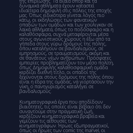
της επιβίωσης. Τα Βίαια σπορ και τα
δυναμικά αθλήματα έχουν καταστεί
ιδιαίτερα δημοφιλή στις πόλεις της εποχής
μας. Όπως ειδικότερα γίνεται λόγος πιο
κάτω, οι εκδηλώσεις των φανατικών
οπαδών των ομάδων και των χούλιγκαν σε
λαϊκά αθλήματα, όπως το ποδόσφαιρο και η
καλαθόσφαιρα, συχνά μεταφέρονται μέσα
στους αγωνιστικούς χώρους η έξω από τα
γήπεδα στους γύρω δρόμους της πόλης,
όπου καταλήγουν σε βανδαλισμούς, σε
εμπρησμούς, σε τραυματισμούς, ακόμη και
σε θανάτους νέων ανθρώπων. Πρόσφατες
εμπειρίες προβληματίζουν τον μέσο πολίτη,
όπως Δημοφιλής καλαθοσφαιρική ομάδα
κερδίζει διεθνή τίτλο, οι οπαδοί της
ξεχύνονται στους δρόμους της πόλης όπου
είναι η έδρα της ομάδας, να γιορτάσουν την
νίκη, ο πανηγυρισμός καταλήγει σε
βανδαλισμούς.
Κινηματογραφικά έργα που αποδίδουν
βιαιότητες, τις οποίες είναι βέβαιο ότι δεν
συναντούμε στην πραγματική ζωή,
κερδίζουν κινηματογραφικά βραβεία και
γεμίζουν τις αίθουσες των
κινηματογράφων. Ήρωες εξωπραγματικοί,
όπως οι ήρωες των comic της marvel, οι