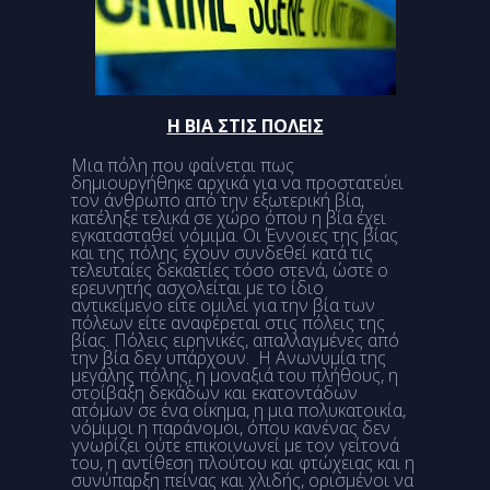
Η ΒΙΑ ΣΤΙΣ ΠΟΛΕΙΣ
Μια πόλη που φαίνεται πως
δημιουργήθηκε αρχικά για να προστατεύει
τον άνθρωπο από την εξωτερική βία,
κατέληξε τελικά σε χώρο όπου η βία έχει
εγκατασταθεί νόμιμα. Οι Έννοιες της βίας
και της πόλης έχουν συνδεθεί κατά τις
τελευταίες δεκαετίες τόσο στενά, ώστε ο
ερευνητής ασχολείται με το ίδιο
αντικείμενο είτε ομιλεί για την βία των
πόλεων είτε αναφέρεται στις πόλεις της
βίας. Πόλεις ειρηνικές, απαλλαγμένες από
την βία δεν υπάρχουν. Η Ανωνυμία της
μεγάλης πόλης, η μοναξιά του πλήθους, η
στοίβαξη δεκάδων και εκατοντάδων
ατόμων σε ένα οίκημα, η μια πολυκατοικία,
νόμιμοι η παράνομοι, όπου κανένας δεν
γνωρίζει ούτε επικοινωνεί με τον γείτονά
του, η αντίθεση πλούτου και φτώχειας και η
συνύπαρξη πείνας και χλιδής, ορισμένοι να