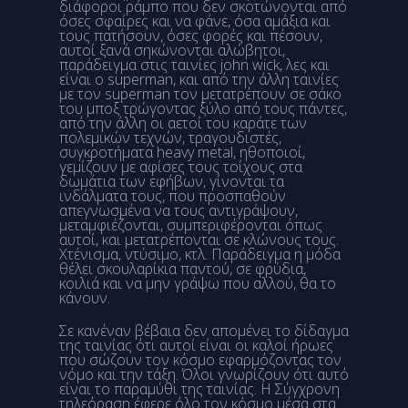
διάφοροι ράμπο που δεν σκοτώνονται από
όσες σφαίρες και να φάνε, όσα αμάξια και
τους πατήσουν, όσες φορές και πέσουν,
αυτοί ξανά σηκώνονται αλώβητοι,
παράδειγμα στις ταινίες john wick, λες και
είναι ο superman, και από την άλλη ταινίες
με τον superman τον μετατρέπουν σε σάκο
του μποξ τρώγοντας ξύλο από τους πάντες,
από την άλλη οι αετοί του καράτε των
πολεμικών τεχνών, τραγουδιστές,
συγκροτήματα heavy metal, ηθοποιοί,
γεμίζουν με αφίσες τους τοίχους στα
δωμάτια των εφήβων, γίνονται τα
ινδάλματα τους, που προσπαθούν
απεγνωσμένα να τους αντιγράψουν,
μεταμφιέζονται, συμπεριφέρονται όπως
αυτοί, και μετατρέπονται σε κλώνους τους.
Χτένισμα, ντύσιμο, κτλ. Παράδειγμα η μόδα
θέλει σκουλαρίκια παντού, σε φρύδια,
κοιλιά και να μην γράψω που αλλού, θα το
κάνουν.
Σε κανέναν βέβαια δεν απομένει το δίδαγμα
της ταινίας ότι αυτοί είναι οι καλοί ήρωες
που σώζουν τον κόσμο εφαρμόζοντας τον
νόμο και την τάξη. Όλοι γνωρίζουν ότι αυτό
είναι το παραμύθι της ταινίας. Η Σύγχρονη
τηλεόραση έφερε όλο τον κόσμο μέσα στα