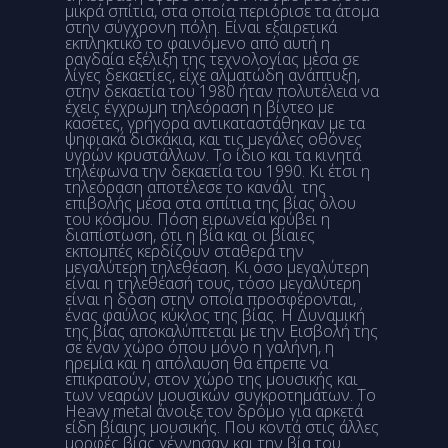
μικρά σπίτια, στα οποία περιόρισε τα άτομα
στην σύγχρονη πόλη. Είναι εξαιρετικά
εκπληκτικό το φαινόμενο από αυτή η
ραγδαία εξέλιξη της τεχνολογίας μέσα σε
λίγες δεκαετίες, είχε αλματώδη ανάπτυξη,
στην δεκαετία του 1980 ήταν πολυτέλεια να
έχεις έγχρωμη τηλεόραση η βίντεο με
κασέτες, γρήγορα αντικαταστάθηκαν με τα
ψηφιακά δισκάκια, και τις μεγάλες οθόνες
υγρών κρυστάλλων. Το ίδιο και τα κινητά
τηλέφωνα την δεκαετία του 1990. Κι έτσι η
τηλεόραση αποτέλεσε το κανάλι της
επιβολής μέσα στα σπίτια της βίας όλου
του κόσμου. Πόση ειρωνεία κρύβει η
διαπίστωση, ότι η βία και οι βίαιες
εκπομπές κερδίζουν σταθερά την
μεγαλύτερη τηλεθέαση. Κι όσο μεγαλύτερη
είναι η τηλεθέασή τους, τόσο μεγαλύτερη
είναι η δόση στην οποία προσφέρονται,
ένας φαύλος κύκλος της βίας. Η Δυναμική
της βίας αποκαλύπτεται με την Εισβολή της
σε έναν χώρο όπου μόνο η γαλήνη, η
ηρεμία και η απόλαυση θα έπρεπε να
επικρατούν, στον χώρο της μουσικής και
των νεαρών μουσικών συγκροτημάτων. Το
Heavy metal άνοιξε τον δρόμο για αρκετά
είδη βίαιης μουσικής. Που κοντά στις άλλες
μορφές βίας γέννησαν και την βία του