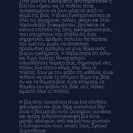
Στην βία του Εγκλήματος αντιπαρατέθηκε η
βία του νόμου, και οι πολίτες είναι
αναγκασμένοι να ζουν μέσα σε αυτό το
κλίμα της βίας. Η βίαιη Εγκληματικότητα σε
όλες τις σύγχρονες πόλεις, ακόμη και όταν
παρουσιάζει διακυμάνσεις, βρίσκεται σε
κάποια επίπεδα της όλης εγκληματικότητας,
που επιτρέπουν την ελπίδα ότι ένας
σημαντικός αριθμός πολιτών θα περάσει
την ζωή του χωρίς να αποκτήσει
προσωπική εμπειρία, να γίνει θύμα ενός
βίαιου εγκλήματος. Η Βεβαιότητα ότι έστω
και λίγοι πολίτες θα καταστούν
οπωσδήποτε θύματα βίας, δημιουργεί στις
πόλεις ένα τέτοιο κλίμα, που όλοι οι
πολίτες ζουν με τον φόβο ότι καθένας είναι
πιθανό να είναι το επόμενο θύμα της βίας.
Αν και τα θύματα βίας είναι ελάχιστα, τα
θύματα του φόβου της βίας στις πόλεις
είμαστε όλοι οι πολίτες.
Η βία στην οικογένεια είναι ένα σύνθετο
φαινόμενο και όταν λέμε οικογένεια δεν
είναι η βία μεταξύ ενός ζευγαριού γυναίκας
και άντρα, ενδοοικογενειακή βία είναι
μεταξύ αδελφών, από παιδιά που χτυπούν
η δολοφονούν τους γονείς τους, Σχετικό
Δημοσίευμα: