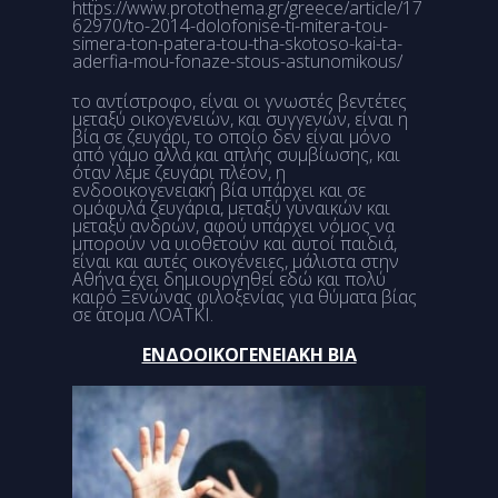
https://www.protothema.gr/greece/article/17
62970/to-2014-dolofonise-ti-mitera-tou-
simera-ton-patera-tou-tha-skotoso-kai-ta-
aderfia-mou-fonaze-stous-astunomikous/
το αντίστροφο, είναι οι γνωστές βεντέτες
μεταξύ οικογενειών, και συγγενών, είναι η
βία σε ζευγάρι, το οποίο δεν είναι μόνο
από γάμο αλλά και απλής συμβίωσης, και
όταν λέμε ζευγάρι πλέον, η
ενδοοικογενειακή βία υπάρχει και σε
ομόφυλά ζευγάρια, μεταξύ γυναικών και
μεταξύ ανδρών, αφού υπάρχει νόμος να
μπορούν να υιοθετούν και αυτοί παιδιά,
είναι και αυτές οικογένειες, μάλιστα στην
Αθήνα έχει δημιουργηθεί εδώ και πολύ
καιρό Ξενώνας φιλοξενίας για θύματα βίας
σε άτομα ΛΟΑΤΚΙ.
ΕΝΔΟΟΙΚΟΓΕΝΕΙΑΚΗ ΒΙΑ