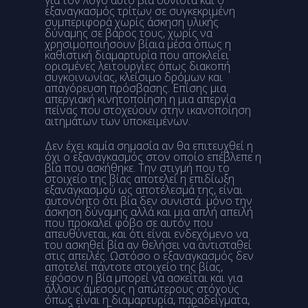
εξαναγκασμός τρίτων σε συγκεκριμένη
συμπεριφορά χωρίς άσκηση υλικής
δύναμης σε βάρος τους, χωρίς να
χρησιμοποιήσουν βίαια μέσα όπως η
καθιστική διαμαρτυρία που αποκλείει
ορισμένες λειτουργίες όπως διακοπή
συγκοινωνίας, κλείσιμο δρόμων και
απαγόρευση πρόσβασης. Επίσης μια
απεργιακή κινητοποίηση η μια απεργία
πείνας που στοχεύουν στην ικανοποίηση
αιτημάτων των υποκειμένων.
Δεν έχει καμία σημασία αν θα επιτευχθεί η
όχι ο εξαναγκασμός στον οποίο επέβλεπε η
βία που ασκήθηκε. Την στιγμή που το
στοιχείο της βίας αποτελεί η επιδίωξη
εξαναγκασμού ως αποτέλεσμά της, είναι
αυτονόητο ότι βία δεν συνιστά μόνο την
άσκηση δύναμης αλλά και μια απλή απειλή
που προκαλεί φόβο σε αυτόν που
απευθύνεται, και ότι είναι ενδεχόμενο να
του ασκηθεί βία αν θελήσει να αντισταθεί
στις απειλές. Ωστόσο ο εξαναγκασμός δεν
αποτελεί πάντοτε στοιχείο της βίας,
εφόσον η βία μπορεί να ασκείται και για
άλλους άμεσους η απώτερους στόχους
όπως είναι η διαμαρτυρία, παραδείγματα,