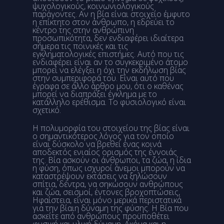
ψυχολογικούς, κοινωνιολογικούς
παράγοντες. Αν η βία είναι στοιχείο έμφυτο
η επίκτητο στον άνθρωπο, η εδρεύει το
κέντρο της στην ανθρώπινη
προσωπικότητα, δεν ενδιαφέρει ιδιαίτερα
σήμερα τις ποινικές και τις
εγκληματολογικές επιστήμες. Αυτό που τις
ενδιαφέρει είναι αν το συγκεκριμένο άτομο
μπορεί να ελέγξει η όχι την εκδήλωση βίας
στην συμπεριφορά του. Είναι αυτό που
έγραφα σε άλλο άρθρο μου, ότι ο καθένας
μπορεί να διαπράξει έγκλημα με το
κατάλληλο ερέθισμα. Το φυσιολογικό είναι
σχετικό.
Η πολυμορφία του στοιχείου της βίας είναι
ο σημαντικότερος λόγος για τον οποίο
είναι δύσκολο να βρεθεί ένας κοινά
αποδεκτός ενιαίος ορισμός της έννοιάς
της. Βία ασκούν οι άνθρωποι, τα ζώα, η ίδια
η φύση, όπως ισχυροί άνεμοι μπορούν να
καταστρέψουν εκτάσεις να ξηλώσουν
σπίτια, δέντρα, να σηκώσουν ανθρώπους
και ζώα, σεισμοί, έντονες βροχοπτώσεις,
Ηφαίστεια, είναι μόνο μερικά περιστατικά
για την βίαιη δύναμη της φύσης. Η Βία που
ασκείτε από ανθρώπους προϋποθέτει
φυσική και υλική δύναμη. Ακόμα και η