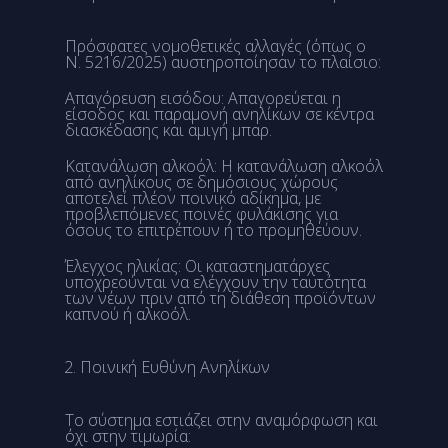
Πρόσφατες νομοθετικές αλλαγές (όπως ο
Ν. 5216/2025) αυστηροποίησαν το πλαίσιο:
Απαγόρευση εισόδου: Απαγορεύεται η
είσοδος και παραμονή ανηλίκων σε κέντρα
διασκέδασης και αμιγή μπαρ.
Κατανάλωση αλκοόλ: Η κατανάλωση αλκοόλ
από ανηλίκους σε δημόσιους χώρους
αποτελεί πλέον ποινικό αδίκημα, με
προβλεπόμενες ποινές φυλάκισης για
όσους το επιτρέπουν ή το προμηθεύουν.
Έλεγχος ηλικίας: Οι καταστηματάρχες
υποχρεούνται να ελέγχουν την ταυτότητα
των νέων πριν από τη διάθεση προϊόντων
καπνού ή αλκοόλ.
Ποινική Ευθύνη Ανηλίκων
Το σύστημα εστιάζει στην αναμόρφωση και
όχι στην τιμωρία: