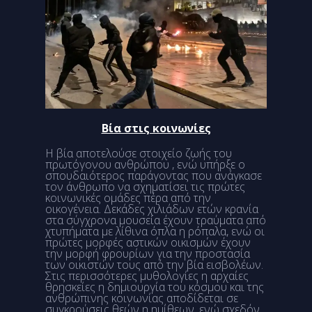
Βία στις κοινωνίες
Η βία αποτελούσε στοιχείο ζωής του
πρωτόγονου ανθρώπου , ενώ υπήρξε ο
σπουδαιότερος παράγοντας που ανάγκασε
τον άνθρωπο να σχηματίσει τις πρώτες
κοινωνικές ομάδες πέρα από την
οικογένεια. Δεκάδες χιλιάδων ετών κρανία
στα σύγχρονα μουσεία έχουν τραύματα από
χτυπήματα με λίθινα όπλα η ρόπαλα, ενώ οι
πρώτες μορφές αστικών οικισμών έχουν
την μορφή φρουρίων για την προστασία
των οικιστών τους από την βία εισβολέων.
Στις περισσότερες μυθολογίες η αρχαίες
θρησκείες η δημιουργία του κόσμου και της
ανθρώπινης κοινωνίας αποδίδεται σε
συγκρούσεις θεών η ημίθεων, ενώ σχεδόν