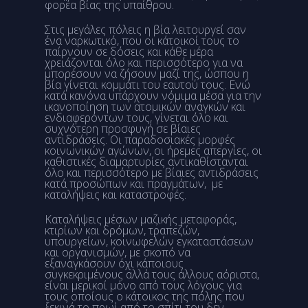
φορέα βίας της υπαίθρου.
Στις μεγάλες πόλεις η βία λειτουργεί σαν
ένα ναρκωτικό, που οι κάτοικοί τους το
παίρνουν σε δόσεις και κάθε μέρα
χρειάζονται όλο και περισσότερο για να
μπορέσουν να ζήσουν μαζί της, ώσπου η
βία γίνεται κομμάτι του εαυτού τους. Ενώ
κατά κανόνα υπάρχουν νόμιμα μέσα για την
ικανοποίηση των ατομικών αναγκών και
ενδιαφερόντων τους, γίνεται όλο και
συχνότερη προσφυγή σε βίαιες
αντιδράσεις. Οι παραδοσιακές μορφές
κοινωνικών αγώνων, οι ήρεμες απεργίες, οι
καθιστικές διαμαρτυρίες αντικαθίστανται
όλο και περισσότερο με βίαιες αντιδράσεις
κατά προσώπων και πραγμάτων, με
καταλήψεις και καταστροφές.
Καταλήψεις μέσων μαζικής μεταφοράς,
κτιρίων και δρόμων, τραπεζών,
υπουργείων, κοινωφελών εγκαταστάσεων
και οργανισμών, με σκοπό να
εξαναγκάσουν όχι κάποιους
συγκεκριμένους αλλά τους άλλους αόριστα,
είναι μερικοί μόνο από τους λόγους για
τους οποίους ο κάτοικος της πόλης που
ξεκινά το πρωί από το σπίτι του δεν