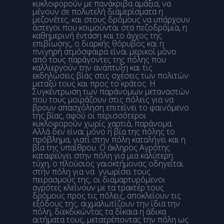
κυκλοφορούν με πανάκριβα αμάξια, να
μένουν σε πολυτελή διαμερίσματα η
μεζονέτες, και στους δρόμους να υπάρχουν
άστεγοι που κοιμούνται στα πεζοδρόμια, η
καθημερινή ένταση και το άγχος της
επιβίωσης, ο διαρκής θόρυβος και η
πνιγηρή ατμόσφαιρα είναι μερικοί μόνο
από τους παράγοντες της πόλης που
καλλιεργούν την ανάπτυξη και τις
εκδηλώσεις βίας στις σχέσεις των πολιτών
μεταξύ τους και προς το κράτος. Η
Συγκέντρωση των παράνομων μεταναστών
που τους μοιράζουν στις πόλεις για να
βρουν απασχόληση επιτείνει το φαινόμενο
της βίας, αφού οι περισσότεροι
κυκλοφορούν χωρίς χαρτιά, παράνομα.
Αλλά δεν είναι μόνο η βία της πόλης το
πρόβλημα, γιατί στην πόλη καταλήγει και η
βία της υπαίθρου. Ο άκληρος Αγρότης
καταφεύγει στην πόλη για μια καλύτερη
τύχη, ο πλούσιος γαιοκτήμονας οδηγείται
στην πόλη για να γνωρίσει τους
πειρασμούς της, οι διαμαρτυρόμενοι
αγρότες κλείνουν με τα τρακτέρ τους
δρόμους προς τις πόλεις, αποκλείουν τις
εξόδους της, αιχμαλωτίζουν την ίδια την
πόλη, διεκδικώντας τα δίκαια η άδικα
αιτήματα τους, μετατρέποντας την πόλη ως