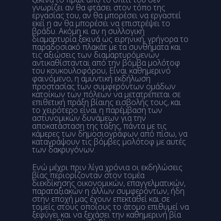
γνωρίζει αν θα φτάσει στον τόπο της
εργασίας του, αν θα μπορέσει να εργαστεί
εκεί η αν θα μπορέσει να επιστρέψει το
βράδυ. Ακόμη κι αν η συλλογική
διαμαρτυρία ξεκινά ως ειρηνική, γρήγορα το
παραδοσιακό πλακάτ με τα συνθήματα και
τις αξιώσεις των διαμαρτυρόμενων
αντικαθίστανται από την βόμβα μολότοφ
του κουκουλοφόρου, Είναι καθημερινό
φαινόμενο, η αμυντική εκδήλωση
προστασίας των συμφερόντων ομάδων
κατοίκων των πόλεων να μετατρέπεται σε
επιθετική πράξη βίαιης εισβολής τους, και
το χειρότερο είναι η παρέμβαση των
αστυνομικών δυνάμεων για την
αποκατάσταση της τάξης, πάντα με τις
κάμερες των δημοσιογράφων από πίσω, να
καταγράψουν τις βόμβες μολότοφ με αυτές
των δακρυγόνων.
Ενώ μέχρι πριν λίγα χρόνια οι εκδηλώσεις
βίας περιορίζονταν στον τομέα
διεκδίκησης οικονομικών, επαγγελματικών,
παραταξιακών η άλλων συμφερόντων, ήδη
στην εποχή μας έχουν επεκταθεί και σε
τομείς στους οποίους το άτομο επιθυμεί να
ξεφύγει και να ξεχάσει την καθημερινή βία