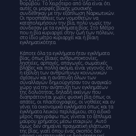
θορύβου. Το Χειρότερο από όλα είναι ότι
αυτές οι μορφές βίαιης μουσικής
συνδέθηκαν με την εξάπλωση Ναρκωτικών.
Οι προσπάθειες των νομοθετών να
καταπολεμήσουν την βία, πολύ νωρίς την
σύνδεσαν με τα εγκλήματα βίας. Στο Μέτρο
που η βία κυριαρχεί στην ζωή των πόλεων,
στο ίδιο μέτρο κυριαρχεί και η βίαιη
εγκληματικότητα.
Κάποτε όλα τα εγκλήματα ήταν εγκλήματα
βίας, όπως βίαιες ανθρωποκτονίες,
ληστείες, αρπαγές, απαγωγές, σωματικές
βλάβες και πολλά ακόμα, είναι γεγονός ότι
η εξέλιξη των ανθρώπινων κοινωνικών
σχέσεων και η ανάπτυξη όλων των
συναλλαγών δημιούργησαν τον αναγκαίο
χώρο για την ανάπτυξη των εγκλημάτων
της δολιότητας, δηλαδή εκείνων που
διαπράττονται χωρίς φυσική βία όπως οι
απάτες, οι πλαστογραφίες, οι νοθείες και εν
γένει τα οικονομικά εγκλήματα όπως και τα
εγκλήματα λευκού περιλαίμιου, στο ειδικό
μέρος περιγράφω πως γίνεται το ξέπλυμα
μαύρου χρήματος μέσω εταιριών…Αυτό
όμως δεν σημαίνει πραγματική ελάττωση
της βίας, γιατί όπου ένας σκοπός δεν
μπορεί να επιτευχθεί με δολιότητα εκεί