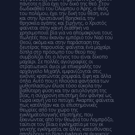
πάντοτε η βία έχει τον δικό της θεό. Στον
δωδεκάθεο του Ολύμπου ο Άρης, ο θεός
του πολέμου, έχει την δική του θέση, ενώ
και στην Χριστιανική θρησκεία, την
θρησκεία αγάπης και Ειρήνης, ο Χριστός
φαίνεται στην καινή διαθήκη να
χρησιμοποιεί βία για να απομακρύνει τους
πωλητές που έκαναν εμπόριο τον Ναό του
Θεού, ακόμα και στην παράσταση της
δευτέρας παρουσίας φαίνεται ένα μαχαίρι
δίπλα στο πρόσωπο του θεού που
συμβολίζει ότι ο λόγος του είναι δίκοπο
μαχαίρι. Σε πολλές αγιογραφίες οι
στρατιωτικοί άγιοι με επικεφαλής τον
αρχάγγελο Μιχαήλ, εμφανίζονται στις
εικόνες κρατώντας ρομφαία, ξίφη και άλλα
όπλα. Αυτό που η πλούσια φαντασία των
μυθοπλαστών έλυσε τόσο εύκολα την
βαθύτερη φύση και την αιτιολόγηση της
βίας, η σύγχρονη επιστήμη δεν φάνηκε ως
τώρα ικανή να το πετύχει. Άκαρπες φαίνεται
πως κατέληξαν και οι επιστημονικές
θεωρίες από τον χώρο της
εγκληματολογικής επιστήμης, που
ξεκινώντας από την θεωρία του Λομπρόζο,
ταύτισε τον βίαιο εγκληματία με τον εκ
γενετής εγκληματία, σε άλλες κατευθύνσεις
αποδίδουν το βίαιο έγκλημα σε ψυχικούς,