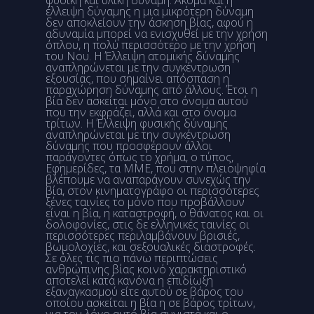
έλλειψη δύναμης η μια μικρότερη δύναμη
δεν αποκλείουν την άσκηση βίας, αφού η
αδυναμία μπορεί να ενισχυθεί με την χρήση
όπλου, η πολύ περισσότερο με την χρήση
του Νου. Η Έλλειψη ατομικής δύναμης
αναπληρώνεται με την συγκέντρωση
εξουσίας, που σημαίνει απόσπαση η
παραχώρηση δύναμης από άλλους. Έτσι η
βία δεν ασκείται μόνο στο όνομα αυτού
που την εκφράζει, αλλά και στο όνομα
τρίτων. Η Έλλειψη φυσικής δύναμης
αναπληρώνεται με την συγκέντρωση
δύναμης που προσφέρουν άλλοι
παράγοντες όπως το χρήμα, ο τύπος,
Εφημερίδες, τα ΜΜΕ, που στην πλειοψηφία
βλέπουμε να αναπαράγουν συνεχώς την
βία, στον κινηματογράφο οι περισσότερες
ξένες ταινίες το μόνο που προβάλλουν
είναι η βία, η καταστροφή, ο θάνατος και οι
δολοφονίες, στις δε ελληνικές ταινίες οι
περισσότερες περιλαμβάνουν βρισιές,
βωμολοχίες, και σεξουαλικές διαστροφές.
Σε όλες τις πιο πάνω περιπτώσεις
ανθρώπινης βίας κοινό χαρακτηριστικό
αποτελεί κατά κανόνα η επιδίωξη
εξαναγκασμού είτε αυτού σε βάρος του
οποίου ασκείται η βία η σε βάρος τρίτων,
για τον λόγο αυτό βία συνιστά και ο