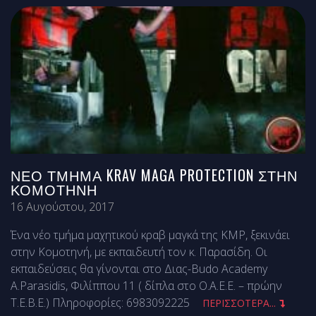
ΝΈΟ ΤΜΉΜΑ KRAV MAGA PROTECTION ΣΤΗΝ
ΚΟΜΟΤΗΝΉ
16 Αυγούστου, 2017
Ένα νέο τμήμα μαχητικού κραβ μαγκά της ΚΜΡ, ξεκινάει
στην Κομοτηνή, με εκπαιδευτή τον κ. Παρασίδη. Οι
εκπαιδεύσεις θα γίνονται στο Διας-Budo Academy
A.Parasidis, Φιλίππου 11 ( δίπλα στο Ο.Α.Ε.Ε. – πρώην
Τ.Ε.Β.Ε.) Πληροφορίες: 6983092225
ΠΕΡΙΣΣΟΤΕΡΑ...