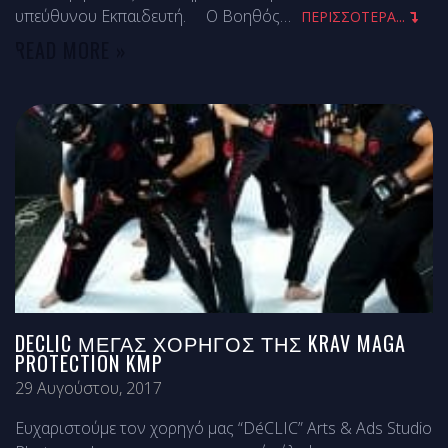
υπεύθυνου Εκπαιδευτή. Ο Βοηθός
…
ΠΕΡΙΣΣΟΤΕΡΑ...
READ MORE »
DECLIC ΜΈΓΑΣ ΧΟΡΗΓΌΣ ΤΗΣ KRAV MAGA
PROTECTION KMP
29 Αυγούστου, 2017
Ευχαριστούμε τον χορηγό μας “DéCLIC” Arts & Ads Studio