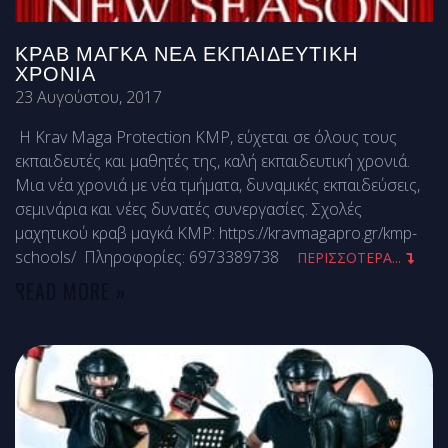
ΚΡΑΒ ΜΑΓΚΆ ΝΈΑ ΕΚΠΑΙΔΕΥΤΙΚΉ
ΧΡΟΝΙΆ
23 Αυγούστου, 2017
Η Krav Maga Protection KMP, εύχεται σε όλους τους
εκπαιδευτές και μαθητές της, καλή εκπαιδευτική χρονιά.
Μια νέα χρονιά με νέα τμήματα, δυναμικές εκπαιδεύσεις,
σεμινάρια και νέες δυνατές συνεργασίες. Σχολές
μαχητικού κραβ μαγκά ΚΜΡ: https://kravmagapro.gr/kmp-
schools/ Πληροφορίες: 6973389738
ΠΕΡΙΣΣΟΤΕΡΑ...
READ MORE »