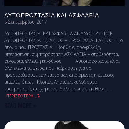
ΑΥΤΟΠΡΟΣΤΑΣΊΑ ΚΑΙ ΑΣΦΆΛΕΙΑ
5 Σεπτεμβρίου, 2017
ΑΥΤΟΠΡΟΣΤΑΣΙΑ ΚΑΙ ΑΣΦΑΛΕΙΑ ΑΝΑΛΥΣΗ ΛΕΞΕΩΝ
ΑΥΤΟΠΡΟΣΤΑΣΙΑ = (ΕΑΥΤΟΣ + ΠΡΟΣΤΑΣΙΑ) ΕΑΥΤΟΣ = Το
άτομο μου ΠΡΟΣΤΑΣΙΑ = βοήθεια, προφύλαξη,
υπεράσπιση, συμπαράσταση ΑΣΦΑΛΕΙΑ = σταθερότητα,
σιγουριά, έλλειψη κινδύνου Αυτοπροστασία είναι
όλα εκείνα τα μέτρα που παίρνουμε για να
προστατέψουμε τον εαυτό μας από άμεσες η έμμεσες
απειλές, όπως, Κλοπές, Ληστείες, ξυλοδαρμό,
τραυματισμό, ατυχήματος, δολοφονικής επίθεσης,
…
ΠΕΡΙΣΣΟΤΕΡΑ...
READ MORE »