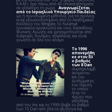
Κ.Α.Μ.Ι. έχει πάνω από 40 υποκαταστήματα
σε ολόκληρη τη χώρα.
Αναγνωρίζεται
από το Ισραηλινό Υπουργείο Παιδείας
ως η συνιστώμενη μέθοδος για τα σχολεία,
είναι εξουσιοδοτημένη από το Ακαδημαϊκό
Κολλέγιο του Wingate, το Na’amat
(γυναικεία οργάνωση) και τους δασκάλους
Φυσικής Αγωγής και χρησιμοποιείται από
διάφορες δυνάμεις ασφαλείας και είναι
γνωστό σε όλο τον κόσμο.
Το 1996
απονεμήθη
κε στον Eli
ο βαθμός
των 8 Dan
,
συμπεριλαμβ
ανομένου
και του
Διπλώματος
του Ιδρυτή,
το οποίο
ήταν το
πρώτο που
εκδόθηκε
από τον Imi, και το 1999 έλαβε το βαθμό
των 10 Dan από όλα τα αξιόλογα και