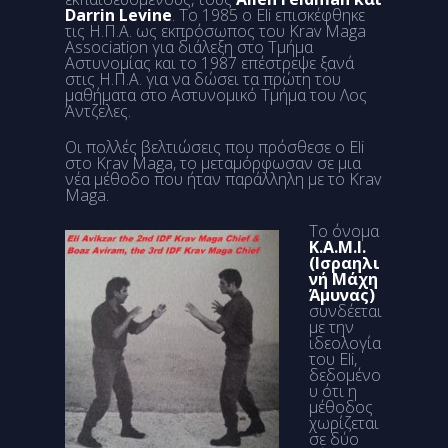
Darrin Levine
. Το 1985 ο Eli επισκέφθηκε
τις Η.Π.Α. ως εκπρόσωπος του Krav Maga
Association για διάλεξη στο Τμήμα
Αστυνομίας και το 1987 επέστρεψε ξανά
στις Η.Π.Α. για να δώσει τα πρώτη του
μαθήματα στο Αστυνομικό Τμήμα του Λος
Άντζελες.
Οι πολλές βελτιώσεις που πρόσθεσε ο Eli
στο Krav Maga, το μεταμόρφωσαν σε μια
νέα μέθοδο που ήταν παράλληλη με το Krav
Maga.
Το όνομα
K.A.M.I.
(Ισραηλι
νή Μάχη
Άμυνας)
συνδέεται
με την
ιδεολογία
του Eli,
δεδομένο
υ ότι η
μέθοδος
χωρίζεται
σε δύο