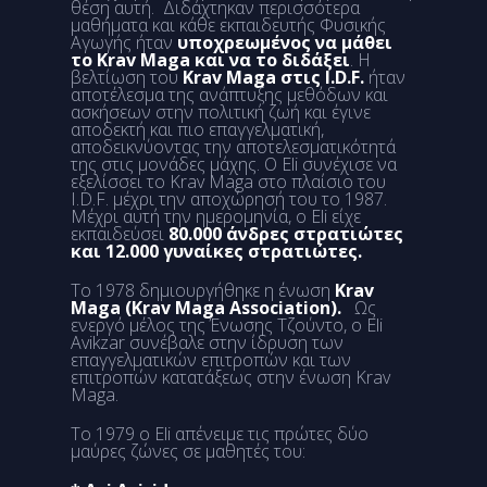
θέση αυτή. Διδάχτηκαν περισσότερα
μαθήματα και κάθε εκπαιδευτής Φυσικής
Αγωγής ήταν
υποχρεωμένος να μάθει
το Krav Maga και να το διδάξει
. Η
βελτίωση του
Krav Maga στις I.D.F.
ήταν
αποτέλεσμα της ανάπτυξης μεθόδων και
ασκήσεων στην πολιτική ζωή και έγινε
αποδεκτή και πιο επαγγελματική,
αποδεικνύοντας την αποτελεσματικότητά
της στις μονάδες μάχης. Ο Eli συνέχισε να
εξελίσσει το Krav Maga στο πλαίσιο του
I.D.F. μέχρι την αποχώρησή του το 1987.
Μέχρι αυτή την ημερομηνία, ο Eli είχε
εκπαιδεύσει
80.000 άνδρες στρατιώτες
και 12.000 γυναίκες στρατιώτες.
Το 1978 δημιουργήθηκε η ένωση
Krav
Maga (Krav Maga Association).
Ως
ενεργό μέλος της Ένωσης Τζούντο, ο Eli
Avikzar συνέβαλε στην ίδρυση των
επαγγελματικών επιτροπών και των
επιτροπών κατατάξεως στην ένωση Krav
Maga.
Το 1979 ο Eli απένειμε τις πρώτες δύο
μαύρες ζώνες σε μαθητές του: