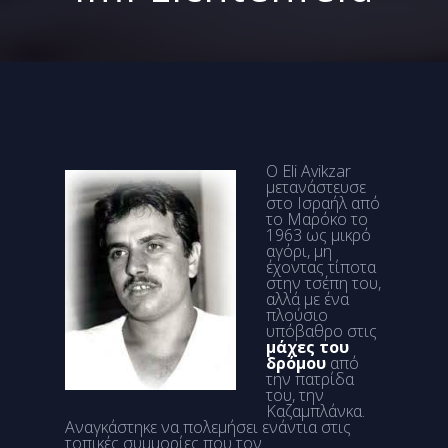
Ο Eli Avikzar
μετανάστευσε
στο Ισραήλ από
το Μαρόκο το
1963 ως μικρό
αγόρι, μη
έχοντας τίποτα
στην τσέπη του,
αλλά με ένα
πλούσιο
υπόβαθρο στις
μάχες του
δρόμου
από
την πατρίδα
του, την
Καζαμπλάνκα.
Αναγκάστηκε να πολεμήσει ενάντια στις
τοπικές συμμορίες που τον