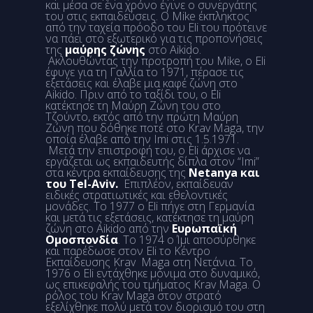
και μέσα σε ένα χρόνο έγινε ο συνεργάτης
του στις εκπαιδεύσεις. Ο Mike έκπληκτος
από την ταχεία πρόοδο του Eli του πρότεινε
να πάει στο εξωτερικό για τις προπονήσεις
της
μαύρης ζώνης
στο Aikido.
Ακλουθώντας την προτροπή του Mike, ο Eli
έφυγε για τη Γαλλία το 1971, πέρασε τις
εξετάσεις και έλαβε μια καφέ ζώνη στο
Aikido. Πριν από το ταξίδι του, ο Eli
κατέκτησε τη Μαύρη Ζώνη του στο
Τζούντο, εκτός από την πρώτη Μαύρη
Ζώνη που δόθηκε ποτέ στο Krav Maga, την
οποία έλαβε από την Imi στις 1.5.1971.
Μετά την επιστροφή του, ο Eli άρχισε να
εργάζεται ως εκπαιδευτής δίπλα στον “Imi”
στα κέντρα εκπαίδευσης της
Netanya και
του Tel-Aviv.
Επιπλέον, εκπαίδευαν
ειδικές στρατιωτικές και εθελοντικές
μονάδες. Το 1977 ο Eli πήγε στη Γερμανία
και μετά τις εξετάσεις, κατέκτησε τη μαύρη
ζώνη στο Aikido από την
Ευρωπαϊκή
Ομοσπονδία
. Το 1974 ο Ίμι αποσύρθηκε
και παρέδωσε στον Eli το Κέντρο
Εκπαίδευσης Krav Maga στη Νετάνια. Το
1976 ο Eli εντάχθηκε μόνιμα στο δυναμικό,
ως επικεφαλής του τμήματος Krav Maga. Ο
ρόλος του Krav Maga στον στρατό
εξελίχθηκε πολύ μετά τον διορισμό του στη