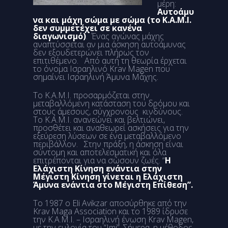
μέρη:
Αυτοάμυ
να και μάχη σώμα με σώμα (το K.A.M.I.
δεν συμμετέχει σε κανένα
διαγωνισμό)
. Ένας αγώνας μάχης
αναπτύσσεται αν μια άσκηση αυτοάμυνας
δεν εξουδετερώνει πλήρως τον
επιτιθέμενο. Από αυτή τη θεωρία έρχεται
το όνομα Ισραηλινό Krav Magen που
σημαίνει Ισραηλινή Άμυνα Μάχης.
Το Κ.Α.Μ.Ι. προσαρμόζεται στην
μεταβαλλόμενη κατάσταση του δρόμου και
στους άμεσους, σύγχρονους κινδύνους.
Το Κ.Α.Μ.Ι. ανανεώνει και βελτιώνει,
προσθέτει και αναθεωρεί ασκήσεις για την
εξεύρεση λύσεων σε ένα μεταβαλλόμενο
περιβάλλον. Στην πράξη, η άσκηση είναι
σύντομη και αποτελεσματική και όλα
επιτρέπονται για να σώσουν ζωές. “
Η
Ελάχιστη Κίνηση ενάντια στην
Μέγιστη Κίνηση γίνεται η Ελάχιστη
Άμυνα ενάντια στο Μέγιστη Επίθεση”.
Το 1987 ο Eli Avikzar αποσύρθηκε από την
Krav Maga Association και το 1989 ίδρυσε
την Κ.Α.Μ.Ι. – Ισραηλινή ένωση Krav Magen,
με την ευλογία του “Imi”. Σήμερα, η μέθοδος