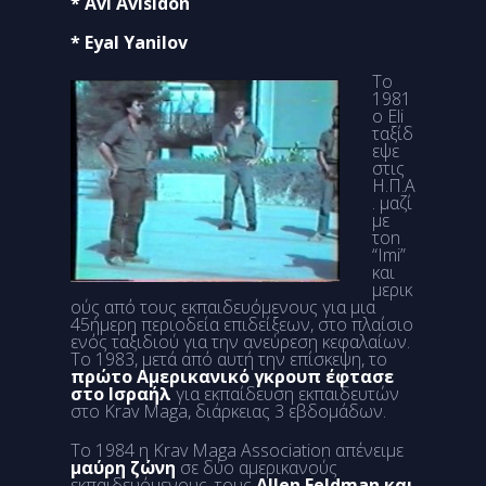
* Avi Avisidon
* Eyal Yanilov
Το
1981
o Eli
ταξίδ
εψε
στις
Η.Π.Α
. μαζί
με
τοn
“Imi”
και
μερικ
ούς από τους εκπαιδευόμενους για μια
45ήμερη περιοδεία επιδείξεων, στο πλαίσιο
ενός ταξιδιού για την ανεύρεση κεφαλαίων.
Το 1983, μετά από αυτή την επίσκεψη, το
πρώτο Αμερικανικό γκρουπ έφτασε
στο Ισραήλ
για εκπαίδευση εκπαιδευτών
στο Krav Maga, διάρκειας 3 εβδομάδων.
Το 1984 η Krav Maga Association απένειμε
μαύρη ζώνη
σε δύο αμερικανούς
εκπαιδευόμενους, τους
Allen Feldman και