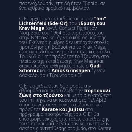
παρενοχλούσαν, επειδή ήταν Εβραίοι σε
ένα εχθρικό αραβικό περιβάλλον.
Ο Eli άρχισε να εκπαιδεύεται με τον
“Imi”
Lichtenfeld (Sde-Or)
, τον
ιδρυτή του
Krav Maga
(αγγλ. Contact Fight) τον
Νοέμβριο του 1964 στο ινστιτούτο του
στην Netanya και έγινε ο κύριος μαθητής
του. Εκείνες τις μέρες δεν υπήρχαν στολές
προπόνησης ή βαθμοί για το Krav Maga,
έτσι εκπαιδεύονταν με στρατιωτικές στολές.
Το 1965 ο “Imi” πρόσθεσε το Τζούντο, στο
πλαίσιο της εκπαίδευσης Krav Maga και
διακεκριμένοι καθηγητές όπως ο
Gadi
Schornic
και ο
Amos Grinshpen
έγιναν
δάσκαλοι του Τζούντο του Eli.
Ο Eli εκπαιδευόταν δύο φορές την
εβδομάδα και αφού έλαβε την
πορτοκαλί
ζώνη στο τζούντο
και με τη συγκατάθεση
του Imi πήγε να εκπαιδευτεί στο Τελ Αβίβ
όπου συνέχισε να ασκεί το τζούντο και
πρόσθεσε
Karate και Jujitsu
στο
πρόγραμμα προπόνησής του. Ο Eli θα
επέστρεφε τακτικά στις τάξεις εκπαίδευσης
του “Imi” και μαζί βελτίωσαν και ανέπτυξαν
ασκήσεις αντεπίθεσης στο Judo, στο Karate