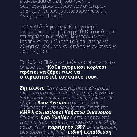
επαγγελματικά μέλη του Κ.Α.Μ.Ι.,
συμπεριλαμβανομένων των ανώτερων
μαθητών και των Ινστιτούτων Φυσικής
Αγωγής στο Ισραήλ.
Το 1999 δόθηκε στον Eli παγκόσμια
αναγνώριση και η ζώνη με 10Dan από τους
επικεφαλής των πολεμικών τεχνών του
Ισραήλ και του εξωτερικού, τα ισραηλινά
αθλητικά ιδρύματα και από τους ανώτερους
μαθητές του.
Το 2004 ο Eli Avikzar, πέθανε αφήνοντας το
όνειρό του «
Κάθε αγόρι και κορίτσι
πρέπει να ξέρει πως να
υπερασπιστεί τον εαυτό του»
.
Σημείωση:
Όταν αποχώρησε ο
Eli
Avikzar
από επικεφαλής εκπαιδευτής κραβ μαγκά του
Υπουργείου άμυνας του Ισραήλ, τη θέση του
έλαβε ο
Boaz
Aviram
, ο οποίος είναι ο
δάσκαλος του επικεφαλής εκπαιδευτή της
KMP
International
Χρήστου Οικονόμου
.
Επίσης ο
Eyal Yanilov
ο οποίος ήταν από
τους πρώτους μαθητές του
Avikzar
που έλαβε
μαύρη ζώνη,
παρείχε το 1997
ως επικεφαλής
εκπαιδευτής της
IKMF
,
ειδική εκπαίδευση
για επαγγελματίες στελέχη ασφαλείας