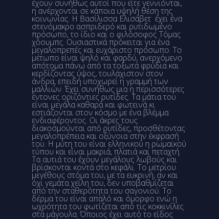
έχουν συνήθως αυτοί που είτε γεννιόνται,
η ανέρχονται σε κάποια υψηλή θέση της
κοινωνίας. Η Βασίλισσα Ελισάβετ έχει ένα
στενόμακρο ασπριδερό και ρυτιδωμένο
πρόσωπο, το ίδιο και ο φιλόσοφος Τόμας
χόουμπς. Ουσιαστικά πρόκειται για ένα
μεγαλοπρεπές και ευχάριστο πρόσωπο. Το
μέτωπο είναι ψηλό και φαρδύ, ανερχόμενο
απότομα πάνω από τα τοξωτά φρύδια και
κερδίζοντας ύψος, τουλάχιστον στον
άνδρα, επειδή υποχωρεί η γραμμή των
μαλλιών. Έχει συνήθως μια η περισσότερες
έντονες οριζόντιες ρυτίδες. Τα μάτια του
είναι μεγάλα καθαρά και φωτεινά κι
εστιάζονται στον κόσμο με ένα βλέμμα
ενδιαφέροντος. Οι άκρες τους
διακοσμούνται από ρυτίδες, προσθέτοντας
μεγαλοπρέπεια και οξύνοια στην έκφρασή
του. Η μύτη του είναι ελληνικού η ρωμαϊκού
τύπου και είναι μακριά, πλατιά και πεταχτή.
Τα αυτιά του έχουν μεγάλους λωβούς και
βρίσκονται κοντά στο κεφάλι. Το μετρίου
μεγέθους στόμα του, με τα ευκρινή, αν και
όχι γεμάτα χείλη του, δεν υποβαθμίζεται
από την σταθερότητα του σαγονιού. Το
δέρμα του είναι απαλό και όμορφο ενώ η
ωχρότητα του φωτίζεται από τις κοκκινίλες
στα μάγουλα. Όποιος έχει αυτό το είδος