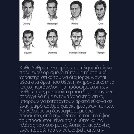
Κάθε Ανθρώπινο πρόσωπο πλησιάζει λίγο
πολύ έναν ορισμένο τύπο, με τα ατομικά
χαρακτηριστικά του να διαμορφώνονται
μέσα στα όρια που θέτει η κληρονομικότητα
και το περιβάλλον. Τα πρόσωπα έτσι των
ανθρώπων, μακρουλά η ωοειδή, τετράγωνα,
στρογγυλά η με έντονα χαρακτηριστικά,
μπορούν να καταταχτούν αρκετά εύκολα σε
έναν μικρό αριθμό χαρακτηριστικών τύπων.
Αν θέλουμε να ζωγραφίσουμε ένα
πρόσωπο, από την ανατομία του, το ύψος
του προσώπου είναι τρεις μύτες και το
πλάτος του δυο μύτες. Αυτές οι αναλογίες
ενός προσώπου είναι ακριβείς από την