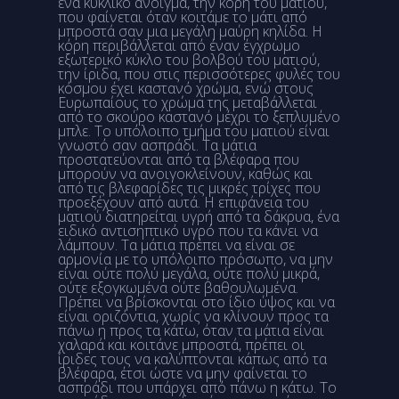
ένα κυκλικό άνοιγμα, την κόρη του ματιού,
που φαίνεται όταν κοιτάμε το μάτι από
μπροστά σαν μια μεγάλη μαύρη κηλίδα. Η
κόρη περιβάλλεται από έναν έγχρωμο
εξωτερικό κύκλο του βολβού του ματιού,
την ίριδα, που στις περισσότερες φυλές του
κόσμου έχει καστανό χρώμα, ενώ στους
Ευρωπαίους το χρώμα της μεταβάλλεται
από το σκούρο καστανό μέχρι το ξεπλυμένο
μπλε. Το υπόλοιπο τμήμα του ματιού είναι
γνωστό σαν ασπράδι. Τα μάτια
προστατεύονται από τα βλέφαρα που
μπορούν να ανοιγοκλείνουν, καθώς και
από τις βλεφαρίδες τις μικρές τρίχες που
προεξέχουν από αυτά. Η επιφάνεια του
ματιού διατηρείται υγρή από τα δάκρυα, ένα
ειδικό αντισηπτικό υγρό που τα κάνει να
λάμπουν. Τα μάτια πρέπει να είναι σε
αρμονία με το υπόλοιπο πρόσωπο, να μην
είναι ούτε πολύ μεγάλα, ούτε πολύ μικρά,
ούτε εξογκωμένα ούτε βαθουλωμένα.
Πρέπει να βρίσκονται στο ίδιο ύψος και να
είναι οριζόντια, χωρίς να κλίνουν προς τα
πάνω η προς τα κάτω, όταν τα μάτια είναι
χαλαρά και κοιτάνε μπροστά, πρέπει οι
ίριδες τους να καλύπτονται κάπως από τα
βλέφαρα, έτσι ώστε να μην φαίνεται το
ασπράδι που υπάρχει από πάνω η κάτω. Το