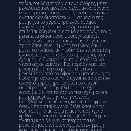
παλιά, τουλάχιστον για τους άνδρες, με τα
μεγαλύτερα σε μέγεθος σεξουαλικά όργανα,
ενώ οι μικρές μύτες σε σεξουαλικά όργανα
ανεπαρκών διαστάσεων. Η σημασία της
μύτης για το χαρακτήρα ενός ατόμου
αναγνωρίστηκε από τον Αριστοτέλη κι
επιβεβαιώθηκε ουσιαστικά από όλους τους
μετέπειτα διάσημους φυσιογνωμιστές.
Όπως ανέφερα πιο πάνω η αναλογία του
προσώπου είναι 3 μύτες το ύψος, και 2
μύτες το πλάτος, αν η μύτη δεν είναι σε ίση
αναλογία με το υπόλοιπο πρόσωπο, τότε
έχουμε μια δυσμορφία, που υποδηλώνει
γενετικές ανωμαλίες. Για παράδειγμα, μια
μακριά μύτη που το μήκος της είναι
μεγαλύτερο από το ύψος του μετώπου η το
ύψος της κάτω ζώνης, δείχνει ένα λιγότερο
ανοιχτό χαρακτήρα και μια πιο ψυχρή
συμπεριφορά. Στην πλειοψηφία έχει
εξακριβωθεί ότι το άτομο που έχει μακριά
μύτη, εμφανίζει την τάση να είναι
υπερβολικά υπερήφανο, και να περιφρονεί
όσους προσπαθούν να βελτιώσουν την
ζωή τους. Το μήκος της μύτης πρέπει να
κριθεί με βάση το πλάτος της. Δηλαδή μια
πλατιά μύτη δείχνει σταθερότητα και
μονιμότητα σκοπού, ενώ μια στενή μύτη
φανερώνει μια πιο επιπόλαια και ασταθή