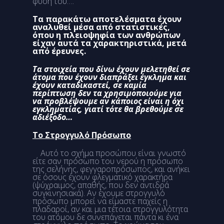
φύση του….
Τα παρακάτω αποτελέσματα έχουν
αναλυθεί μέσα από στατιστικές,
όπου η πλειοψηφία των ανθρώπων
είχαν αυτά τα χαρακτηριστικά, μετά
από έρευνες.
Τα στοιχεία που δίνω έχουν μελετηθεί σε
άτομα που έχουν διαπράξει έγκλημα και
έχουν καταδικαστεί, σε καμία
περίπτωση δεν τα χρησιμοποιούμε για
να προβλέψουμε αν κάποιος είναι η όχι
εγκληματίας, γιατί τότε θα βρεθούμε σε
αδιέξοδο…
Το Στρογγυλό Πρόσωπο
Αυτό το σχήμα προσώπου είναι γνωστό
είτε σαν πρόσωπο του νερού η πρόσωπο
της σελήνης, φεγγαροπρόσωπος, και ανήκει
σε όσους έχουν φλεγματικό χαρακτήρα
(
ψύχραιμος
,
απαθής
, που δεν αντιδρά
συγκινησιακά). Αν έχουμε στρογγυλό
πρόσωπο μπορεί να είμαστε παχείς η
πλαδαροί, αν και μια τέτοια στρογγυλότητα
του ατόμου δε συνεπάγεται πάντα κι ένα