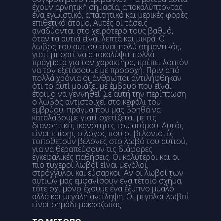
έχουν αρνητική σημασία, αποκαλύπτοντας
ένα εγωιστικό, απαιτητικό και μερικές φορές
επιθετικό άτομο, Αυτές οι τάσεις
αναδύονται στο χειρότερό τους βαθμό,
όταν τα αυτιά είναι λεπτά και μικρά. Ο
λωβός του αυτιού είναι πολύ σημαντικός,
γιατί μπορεί να αποκαλύψει πολλά
πράγματα για τον χαρακτήρα, πρέπει λοιπόν
να τον εξετάσουμε με προσοχή. Πριν από
πολλά χρόνια οι άνθρωποι αντιλήφθηκαν
ότι το αυτί μοιάζει με έμβρυο που είναι
έτοιμο να γεννηθεί. Σε αυτή την περίπτωση
ο λωβός αντιστοιχεί στο κεφάλι του
εμβρύου, πράγμα που μας βοηθά να
καταλάβουμε γιατί σχετίζεται με τις
διανοητικές ικανότητες του ατόμου. Αυτός
είναι επίσης ο λόγος που οι βελονιστές
τοποθετούν βελόνες στο λωβό του αυτιού,
για να θεραπεύσουν τις διάφορες
εγκεφαλικές παθήσεις. Οι καλύτεροι και οι
πιο τυχεροί λωβοί είναι μεγάλοι,
στρόγγυλοι και εύσαρκοι. Αν οι λωβοί των
αυτιών μας εμφανίσουν ένα τέτοιο σχήμα,
τότε όχι μόνο έχουμε ένα έξυπνο μυαλό
αλλά και μεγάλη αντίληψη. Οι μεγάλοι λωβοί
είναι σημάδι μακροζωίας.