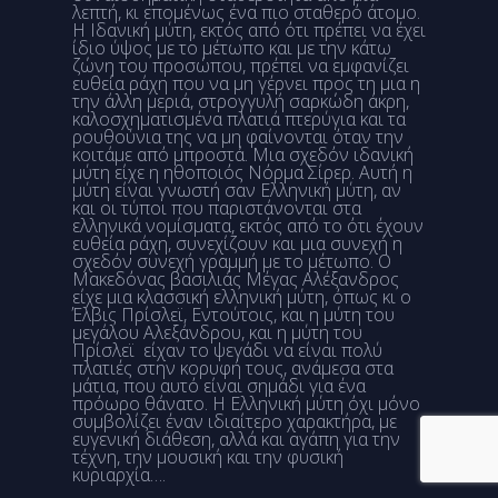
λεπτή, κι επομένως ένα πιο σταθερό άτομο.
Η Ιδανική μύτη, εκτός από ότι πρέπει να έχει
ίδιο ύψος με το μέτωπο και με την κάτω
ζώνη του προσώπου, πρέπει να εμφανίζει
ευθεία ράχη που να μη γέρνει προς τη μια η
την άλλη μεριά, στρογγυλή σαρκώδη άκρη,
καλοσχηματισμένα πλατιά πτερύγια και τα
ρουθούνια της να μη φαίνονται όταν την
κοιτάμε από μπροστά. Μια σχεδόν ιδανική
μύτη είχε η ηθοποιός Νόρμα Σίρερ. Αυτή η
μύτη είναι γνωστή σαν Ελληνική μύτη, αν
και οι τύποι που παριστάνονται στα
ελληνικά νομίσματα, εκτός από το ότι έχουν
ευθεία ράχη, συνεχίζουν και μια συνεχή η
σχεδόν συνεχή γραμμή με το μέτωπο. Ο
Μακεδόνας βασιλιάς Μέγας Αλέξανδρος
είχε μια κλασσική ελληνική μύτη, όπως κι ο
Έλβις Πρίσλεϊ, Εντούτοις, και η μύτη του
μεγάλου Αλεξάνδρου, και η μύτη του
Πρίσλεϊ είχαν το ψεγάδι να είναι πολύ
πλατιές στην κορυφή τους, ανάμεσα στα
μάτια, που αυτό είναι σημάδι για ένα
πρόωρο θάνατο. Η Ελληνική μύτη όχι μόνο
συμβολίζει έναν ιδιαίτερο χαρακτήρα, με
ευγενική διάθεση, αλλά και αγάπη για την
τέχνη, την μουσική και την φυσική
κυριαρχία….