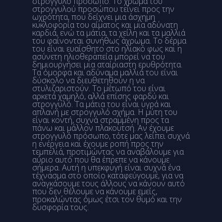
στρόγγυλο πρόσωπο. Το χρώμα του
στρογγυλού προσώπου τείνει προς την
ωχρότητα, που δείχνει μια άσχημη
κυκλοφορία του αίματος και μια αδύνατη
καρδιά, ενώ τα μάτια, τα χείλη και τα μαλλιά
του φαίνονται συνήθως άχρωμα. Το δέρμα
του είναι ευαίσθητο στο ηλιακό φως και η
ασύνετη ηλιοθεραπεία μπορεί να του
δημιουργήσει μια αταίριαστη ερυθρότητα.
Τα όμορφα και αδύναμα μαλλιά του είναι
δύσκολο να διευθετηθούν η να
στυλιζαριστούν. Το μέτωπό του είναι
αρκετά χαμηλό, αλλά επίσης φαρδύ και
στρογγυλό. Τα μάτια του είναι υγρά και
απλανή με στρογγυλό σχήμα. Η μύτη του
είναι κοντή, συχνά στραμμένη προς τα
πάνω και μάλλον πλακουτσή. Αν έχουμε
στρογγυλό πρόσωπο, τότε μας λείπει συχνά
η ενέργεια και έχουμε ροπή προς την
τεμπελιά, προτιμώντας να αναβάλουμε για
αύριο αυτό που θα έπρεπε να κάνουμε
σήμερα. Αυτή η υπεκφυγή είναι συχνά ένα
τέχνασμα στο οποίο καταφεύγουμε, για να
αναγκάσουμε τους άλλους να κάνουν αυτό
που δεν θέλουμε να κάνουμε εμείς,
προκαλώντας όμως έτσι τον θυμό και την
δυσφορία τους.