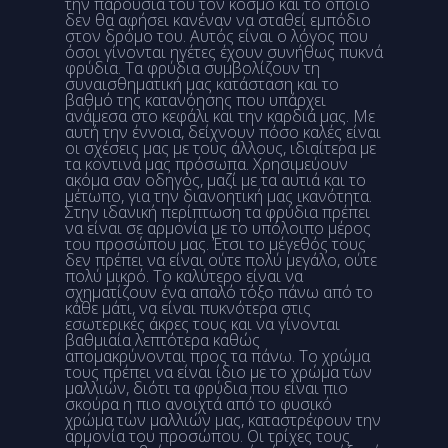
την παρουσία του τον κόσμο και το οποίο
δεν θα αφήσει κανέναν να σταθεί εμπόδιο
στον δρόμο του. Αυτός είναι ο λόγος που
όσοι γίνονται ηγέτες έχουν συνήθως πυκνά
φρύδια. Τα φρύδια συμβολίζουν τη
συναισθηματική μας κατάσταση και το
βαθμό της κατανόησης που υπάρχει
ανάμεσα στο κεφάλι και την καρδιά μας. Με
αυτή την έννοια, δείχνουν πόσο καλές είναι
οι σχέσεις μας με τους άλλους, ιδιαίτερα με
τα κοντινά μας πρόσωπα. Χρησιμεύουν
ακόμα σαν οδηγός, μαζί με τα αυτιά και το
μέτωπο, για την διανοητική μας ικανότητα.
Στην ιδανική περίπτωση τα φρύδια πρέπει
να είναι σε αρμονία με το υπόλοιπο μέρος
του προσώπου μας. Έτσι το μέγεθός τους
δεν πρέπει να είναι ούτε πολύ μεγάλο, ούτε
πολύ μικρό. Το καλύτερο είναι να
σχηματίζουν ένα απαλό τόξο πάνω από το
κάθε μάτι, να είναι πυκνότερα στις
εσωτερικές άκρες τους και να γίνονται
βαθμιαία λεπτότερα καθώς
απομακρύνονται προς τα πάνω. Το χρώμα
τους πρέπει να είναι ίδιο με το χρώμα των
μαλλιών, διότι τα φρύδια που είναι πιο
σκούρα η πιο ανοιχτά από το φυσικό
χρώμα των μαλλιών μας, καταστρέφουν την
αρμονία του προσώπου. Οι τρίχες τους