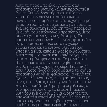
Αυτό το πρόσωπο είναι γνωστό σαν
πρόσωπο της φωτιάς, και αντιπροσωπεύει
ένα επιθετικό, δραστήριο και ευέξαπτο
χαρακτήρα, διακρίνεται από το πλατύ
σαγόνι του και από το στενό, συχνά μυτερό
μέτωπό του. Το άτομο με αυτό το πρόσωπο
έχει μια σωματική εμφάνιση πολύ παρόμοια
με αυτήν του τετράγωνου προσώπου, με το
οποίο έχει πολλές κοινές ιδιότητες. Τα
μάτια του είναι συνήθως μεγάλα, φωτεινά κι
εντυπωσιακά, παρόλα αυτά το χλωμό
χρώμα τους και το έντονο βλέμμα τους
μπορεί να είναι κάποιες φορές εκφοβιστικά.
Αυτά στριμώχνονται κάτω από τα χαμηλά
τοποθετημένα φρύδια του. Τα μαλλιά του
είναι κυματιστά κι έχουν συνήθως ένα
ξανθό η ανοιχτόχρωμο χρώμα. Είναι πολύ
ασυνήθιστο, ένας άνδρας με αυτό το σχήμα
προσώπου να γίνει φαλακρός. Τα γένια του
έχουν καλή ανάπτυξη, ενώ η αφθονία τους
τονίζει το πλάτος του σαγονιού του και τον
κάνει να μοιάζει με ληστή. Τα μεγάλα αυτιά
του προεξέχουν από το κεφάλι. Η μακριά
μύτη του έχει συνήθως μια κυρτότητα που
αποκαλύπτει εριστική διάθεση. Τα άτομα με
αυτό το πρόσωπο συνήθως έχουν περάσει
μια δύσκολη παιδική ηλικία, θυμώνουν