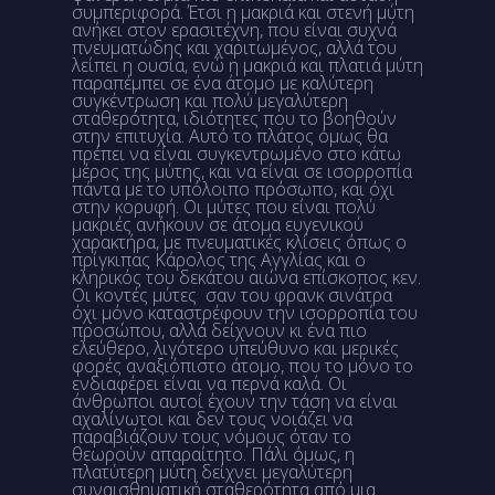
συμπεριφορά. Έτσι η μακριά και στενή μύτη
ανήκει στον ερασιτέχνη, που είναι συχνά
πνευματώδης και χαριτωμένος, αλλά του
λείπει η ουσία, ενώ η μακριά και πλατιά μύτη
παραπέμπει σε ένα άτομο με καλύτερη
συγκέντρωση και πολύ μεγαλύτερη
σταθερότητα, ιδιότητες που το βοηθούν
στην επιτυχία. Αυτό το πλάτος όμως θα
πρέπει να είναι συγκεντρωμένο στο κάτω
μέρος της μύτης, και να είναι σε ισορροπία
πάντα με το υπόλοιπο πρόσωπο, και όχι
στην κορυφή. Οι μύτες που είναι πολύ
μακριές ανήκουν σε άτομα ευγενικού
χαρακτήρα, με πνευματικές κλίσεις όπως ο
πρίγκιπας Κάρολος της Αγγλίας και ο
κληρικός του δεκάτου αιώνα επίσκοπος κεν.
Οι κοντές μύτες σαν του φρανκ σινάτρα
όχι μόνο καταστρέφουν την ισορροπία του
προσώπου, αλλά δείχνουν κι ένα πιο
ελεύθερο, λιγότερο υπεύθυνο και μερικές
φορές αναξιόπιστο άτομο, που το μόνο το
ενδιαφέρει είναι να περνά καλά. Οι
άνθρωποι αυτοί έχουν την τάση να είναι
αχαλίνωτοι και δεν τους νοιάζει να
παραβιάζουν τους νόμους όταν το
θεωρούν απαραίτητο. Πάλι όμως, η
πλατύτερη μύτη δείχνει μεγαλύτερη
συναισθηματική σταθερότητα από μια