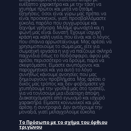
ευέξαπτο χαρακτήρα και με την τάση να
χτυπάμε πρώτοι και μετά να ζητάμε
εξηγήσεις. όσοι είναι γύρω μας πρέπει να
είναι προσεκτικοί, γιατί προσβαλλόμαστε
εύκολα, παρόλο που συγχωρούμε και
ξεχνάμε γρήγορα. Μιλάμε φωναχτά και η
φωνή μας είναι δυνατή. Έχουμε ισχυρή
κράση και καλή υγεία, που είναι και ο λόγος
που σπάνια αρρωσταίνουμε. Μας αρέσει να
χρησιμοποιούμε το σώμα μας, είτε για
σωματική εργασία η για να παίζουμε σκληρά
παιχνίδια όπως το ποδόσφαιρο, αφού μας
αρέσει περισσότερο να δρούμε, παρά να
σκεφτόμαστε. Είμαστε ανυπόμονοι και
παρορμητικοί και για αυτό το λόγο
συνήθως κάνουμε ανοησίες που μας
δημιουργούν προβλήματα. Μας αρέσει ο
δικός μας τρόπος και δεν φοβόμαστε να
χτυπήσουμε την γροθιά μας στο τραπέζι,
για να τονίσουμε μια ιδιαίτερη άποψη.
Διακατεχόμαστε από εγωισμό και ισχυρό
χαρακτήρα. Είμαστε κοινωνικοί και μας
αρέσει η συντροφιά. Δεν αντέχουμε την
μοναξιά, γιατί μελαγχολούμε εύκολα.
Το Πρόσωπο με το σχήμα του όρθιου
τριγώνου