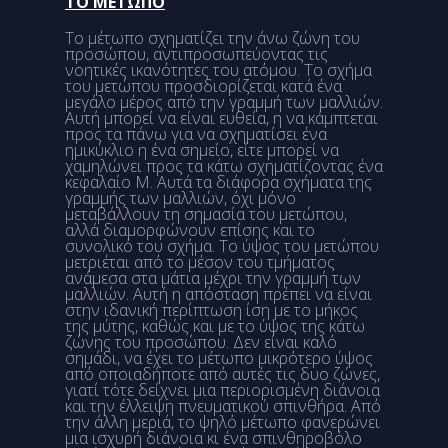
ΤΟ ΜΕΤΩΠΟ
Το μέτωπο σχηματίζει την άνω ζώνη του
προσώπου, αντιπροσωπεύοντας τις
νοητικές ικανότητες του ατόμου. Το σχήμα
του μετώπου προσδιορίζεται κατά ένα
μεγάλο μέρος από την γραμμή των μαλλιών.
Αυτή μπορεί να είναι ευθεία, η να κάμπτεται
προς τα πάνω για να σχηματίσει ένα
ημικύκλιο η ένα σημείο, είτε μπορεί να
χαμηλώνει προς τα κάτω σχηματίζοντας ένα
κεφαλαίο Μ. Αυτά τα διάφορα σχήματα της
γραμμής των μαλλιών, όχι μόνο
μεταβάλλουν τη σημασία του μετώπου,
αλλά διαμορφώνουν επίσης και το
συνολικό του σχήμα. Το ύψος του μετώπου
μετριέται από το μέσον του τμήματος
ανάμεσα στα μάτια μέχρι την γραμμή των
μαλλιών. Αυτή η απόσταση πρέπει να είναι
στην ιδανική περίπτωση ίση με το μήκος
της μύτης, καθώς και με το ύψος της κάτω
ζώνης του προσώπου. Δεν είναι καλό
σημάδι, να έχει το μέτωπο μικρότερο ύψος
από οποιαδήποτε από αυτές τις δυο ζώνες,
γιατί τότε δείχνει μια περιορισμένη διάνοια
και την έλλειψη πνευματικού σπινθήρα. Από
την άλλη μεριά, το ψηλό μέτωπο φανερώνει
μια ισχυρή διάνοια κι ένα σπινθηροβόλο