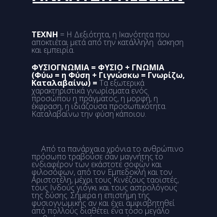
ΤΕΧΝΗ
= Η Δεξιότητα, η Ικανότητα που
αποκτιέται μετά από την κατάλληλη άσκηση
και εμπειρία.
ΦΥΣΙΟΓΝΩΜΙΑ = ΦΥΣΙΟ + ΓΝΩΜΙΑ
(Φύω = η Φύση + Γιγνώσκω = Γνωρίζω,
Καταλαβαίνω) =
Τα εξωτερικά
χαρακτηριστικά γνωρίσματα ενός
προσώπου η πράγματος, η μορφή, η
έκφραση, η ιδιάζουσα προσωπικότητα.
Καταλαβαίνω την φύση κάποιου.
Από τα πανάρχαια χρόνια το ανθρώπινο
πρόσωπο τραβούσε σαν μαγνήτης το
ενδιαφέρον των εκάστοτε σοφών και
φιλοσόφων, από τον Εμπεδοκλή και τον
Αριστοτέλη, μέχρι τους Κινέζους ταοϊστές,
τους Ινδούς γιόγκι και τους αστρολόγους
της δύσης. Σήμερα η επιστήμη της
φυσιογνωμικής αν και έχει αμφισβητηθεί
από πολλούς διαθέτει ένα τόσο μεγάλο