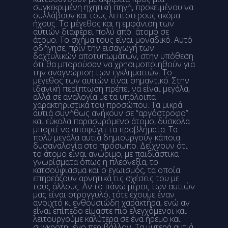
συγκεκριμένη ηχητική πηγή, προκειμένου να
συλλάβουν και τους λεπτότερους ακόμα
ήχους. Το μέγεθος και η εμφάνιση των
αυτιών διαφέρει πολύ από άτομο σε
άτομο. Το σχήμα τους είναι μοναδικό. Αυτό
οδήγησε, πριν την εισαγωγή των
δαχτυλικών αποτυπωμάτων, στην υπόθεση
ότι θα μπορούσαν να χρησιμοποιηθούν για
την αναγνώριση των εγκληματιών. Το
μέγεθος των αυτιών είναι σημαντικό. Στην
ιδανική περίπτωση πρέπει να είναι μεγάλα,
αλλά σε αναλογία με τα υπόλοιπα
χαρακτηριστικά του προσώπου. Τα μικρά
αυτιά συνήθως ανήκουν σε “αργόστροφο”
και εύκολα παρασυρόμενο άτομο, δύσκολα
μπορεί να αποφύγει τα προβλήματα. Τα
πολύ μεγάλα αυτιά δημιουργούν κάποια
δυσαναλογία στο πρόσωπο. Δείχνουν ότι
το άτομο είναι ανώριμο, με παιδιάστικα
γνωρίσματα όπως η πλεονεξία, το
κατσούφιασμα και ο εγωισμός, τα οποία
επηρεάζουν αρνητικά τις σχέσεις του με
τους άλλους. Αν το πάνω μέρος των αυτιών
μας είναι στρογγυλό, τότε έχουμε έναν
ανοιχτό κι ενθουσιώδη χαρακτήρα, ενώ αν
είναι επίπεδο είμαστε πιο ελεγχόμενοι και
λειτουργούμε καλύτερα σε ένα ήρεμο και
συγκροτημένο περιβάλλον. Τα μυτερά αυτιά