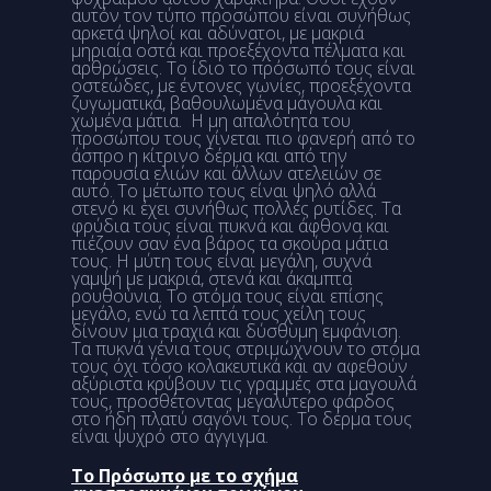
αυτόν τον τύπο προσώπου είναι συνήθως
αρκετά ψηλοί και αδύνατοι, με μακριά
μηριαία οστά και προεξέχοντα πέλματα και
αρθρώσεις. Το ίδιο το πρόσωπό τους είναι
οστεώδες, με έντονες γωνίες, προεξέχοντα
ζυγωματικά, βαθουλωμένα μάγουλα και
χωμένα μάτια. Η μη απαλότητα του
προσώπου τους γίνεται πιο φανερή από το
άσπρο η κίτρινο δέρμα και από την
παρουσία ελιών και άλλων ατελειών σε
αυτό. Το μέτωπο τους είναι ψηλό αλλά
στενό κι έχει συνήθως πολλές ρυτίδες. Τα
φρύδια τους είναι πυκνά και άφθονα και
πιέζουν σαν ένα βάρος τα σκούρα μάτια
τους. Η μύτη τους είναι μεγάλη, συχνά
γαμψή με μακριά, στενά και άκαμπτα
ρουθούνια. Το στόμα τους είναι επίσης
μεγάλο, ενώ τα λεπτά τους χείλη τους
δίνουν μια τραχιά και δύσθυμη εμφάνιση.
Τα πυκνά γένια τους στριμώχνουν το στόμα
τους όχι τόσο κολακευτικά και αν αφεθούν
αξύριστα κρύβουν τις γραμμές στα μαγουλά
τους, προσθέτοντας μεγαλύτερο φάρδος
στο ήδη πλατύ σαγόνι τους. Το δέρμα τους
είναι ψυχρό στο άγγιγμα.
Το Πρόσωπο με το σχήμα