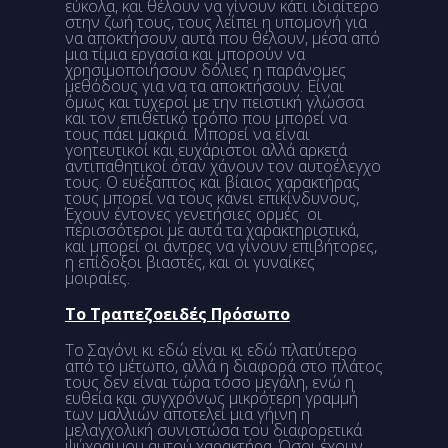
εύκολα, και θέλουν να γίνουν κάτι ιδιαίτερο
στην ζωή τους, τους λείπει η υπομονή για
να αποκτήσουν αυτά που θέλουν, μέσα από
μια τίμια εργασία και μπορούν να
χρησιμοποιήσουν δόλιες η παράνομες
μεθόδους για να τα αποκτήσουν. Είναι
όμως και τυχεροί με την πειστική γλώσσα
και τον επιθετικό τρόπο που μπορεί να
τους πάει μακριά. Μπορεί να είναι
γοητευτικοί και ευχάριστοι αλλά αρκετά
αντιπαθητικοί όταν χάνουν τον αυτοέλεγχο
τους. Ο ευέξαπτος και βίαιος χαρακτήρας
τους μπορεί να τους κάνει επικίνδυνους,
Έχουν έντονες γενετήσιες ορμές οι
περισσότεροι με αυτά τα χαρακτηριστικά,
και μπορεί οι άντρες να γίνουν επιβήτορες,
η επίδοξοι βιαστές, και οι γυναίκες
μοιραίες.
Το Τραπεζοειδές Πρόσωπο
Το Σαγόνι κι εδώ είναι κι εδώ πλατύτερο
από το μέτωπο, αλλά η διαφορά στο πλάτος
τους δεν είναι τώρα τόσο μεγάλη, ενώ η
ευθεία και συγχρόνως μικρότερη γραμμή
των μαλλιών αποτελεί μια γήινη η
μελαγχολική συνιστώσα του διαφορετικά
ψύχραιμου αυτού χαρακτήρα. Όσοι έχουν