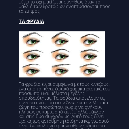
μέτωπο σχηματίζεται συνήθως όταν τα
μαλλιά των κροτάφων αναπτύσσονται προς
τα εμπρός.
ΤΑ ΦΡΥΔΙΑ
Τα φρύδια είναι σύμφωνα με τους κινέζους,
ένα από τα πέντε ζωτικά χαρακτηριστικά του
προσώπου και μάλιστα μεγάλης
σπουδαιότητας. Τα φρύδια αποτελούν τα
σύνορα ανάμεσα στην Άνω και την Μεσαία
ζώνη του προσώπου, χωρίς να ανήκουν
πλήρως σε καμία από αυτές, αλλά μάλλον
και στις δυο συγχρόνως. Αυτό τους δίνει
μια κάπως αστάθμητη ιδιότητα και για αυτό
είναι δύσκολο να ερμηνευθούν, ιδιαίτερα