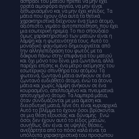
ασπράδι του ματιού πρέπει να μην έχει
ορατά αιμοφόρα αγγεία, να μην είναι
ξεθωριασμένο και να μην έχει κηλίδες. Τα
μάτια που έχουν όλα αυτά τα θετικά
χαρακτηριστικά δείχνουν ένα τίμιο άτομο,
αξιόπιστο, γεμάτο αυτοπεποίθηση, που έχει
μια εσωτερική ηρεμία. Το πιο σπουδαίο
όμως χαρακτηριστικό των ματιών είναι η
λάμψη και η φωτεινότητά τους. Αυτό το
μοναδικό φαινόμενο δημιουργείται από
την αλληλεπίδραση του φωτός με τα
δάκρυα πάνω στην επιφάνεια του ματιού
και όχι μόνο του δίνει μια ζωντάνια, αλλά
παρέχει επίσης κι ένα μέτρο εκτίμησης του
εσωτερικού σπινθήρα του ατόμου. Τα
φωτεινά, ζωντανά μάτια ανήκουν σε ένα
ζωντανό ευδιάθετο άτομο, ενώ τα άτονα
μάτια και χωρίς λάμψη ανήκουν σε ένα
κουρασμένο, απελπισμένο και πνευματικά
αποτυχημένο άτομο. Τα λαμπερά μάτια,
όταν συνδυάζονται με μια άμεση και
διεισδυτική ματιά, λένε ότι είναι κυριαρχικά.
Αυτό το βλέμμα το έχουν όσοι βρίσκονται
σε μια θέση εξουσίας και δύναμης. Ενώ
όσοι δεν έχουν αυτό το είδος ματιών,
συνήθως δεν είναι σε υψηλές θέσεις,
ανεξάρτητα από το πόσο καλά είναι τα
υπόλοιπα χαρακτηριστικά του προσώπου