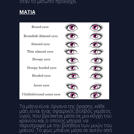
όταν το μέτωπο προεξέχει.
MATIA
Τα μάτια είναι όργανα της όρασης, κάθε
μάτι είναι ένας σφαιρικός βολβός γεμάτος
υγρό, που βρίσκεται μέσα σε μια κόγχη του
κρανίου και ο οποίος μπορεί να
περιστραφεί με την βοήθεια των μυών του
ματιού. Το φως μπαίνει μέσα σε αυτόν από