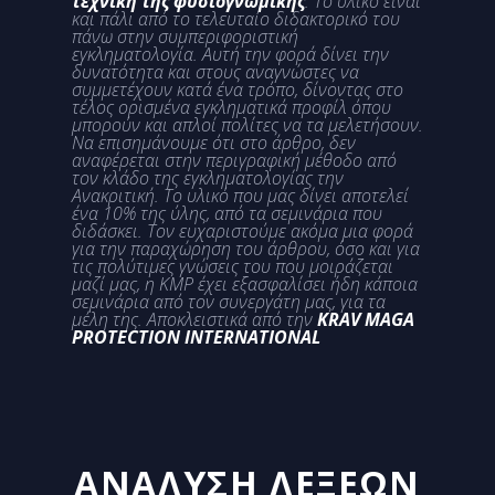
τεχνική της φυσιογνωμικής
. Το υλικό είναι
και πάλι από το τελευταίο διδακτορικό του
πάνω στην συμπεριφοριστική
εγκληματολογία. Αυτή την φορά δίνει την
δυνατότητα και στους αναγνώστες να
συμμετέχουν κατά ένα τρόπο, δίνοντας στο
τέλος ορισμένα εγκληματικά προφίλ όπου
μπορούν και απλοί πολίτες να τα μελετήσουν.
Να επισημάνουμε ότι στο άρθρο, δεν
αναφέρεται στην περιγραφική μέθοδο από
τον κλάδο της εγκληματολογίας την
Ανακριτική. Το υλικό που μας δίνει αποτελεί
ένα 10% της ύλης, από τα σεμινάρια που
διδάσκει. Τον ευχαριστούμε ακόμα μια φορά
για την παραχώρηση του άρθρου, όσο και για
τις πολύτιμες γνώσεις του που μοιράζεται
μαζί μας, η ΚΜΡ έχει εξασφαλίσει ήδη κάποια
σεμινάρια από τον συνεργάτη μας, για τα
μέλη της. Αποκλειστικά από την
KRAV MAGA
PROTECTION INTERNATIONAL
ΑΝΑΛΥΣΗ ΛΕΞΕΩΝ