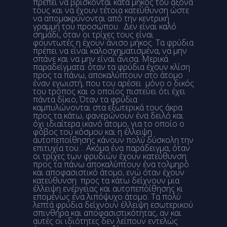
πρέπει να βρίσκονται κατά μήκος του άξονά
τους και να έχουν τέτοια κατεύθυνση ώστε
να απομακρύνονται από την κεντρική
γραμμή του προσώπου. Δεν είναι καλό
σημάδι, όταν οι τρίχες τους είναι
φουντωτές η έχουν άνισο μήκος. Τα φρύδια
πρέπει να είναι καλοσχηματισμένα, να μην
σπάνε και να μην είναι άνισα. Μερικά
παραδείγματα: όταν τα φρύδια έχουν κλίση
προς τα πάνω, αποκαλύπτουν στο άτομο
έναν εγωιστή, που του αρέσει μόνο ο δικός
του τρόπος και ο οποίος πιστεύει ότι έχει
πάντα δίκιο, Όταν τα φρύδια
καμπυλώνονται στα εξωτερικά τους άκρα
προς τα κάτω, φανερώνουν ένα δειλό και
όχι ιδιαίτερα ικανό άτομο, για το οποίο ο
φόβος του κόσμου και η έλλειψη
αυτοπεποίθησης κάνουν πολύ δύσκολη την
επιτυχία του… Ακόμα ένα παράδειγμα, όταν
οι τρίχες των φρυδιών έχουν κατεύθυνση
προς τα πάνω αποκαλύπτουν ένα τολμηρό
και αποφασιστικό άτομο, ενώ όταν έχουν
κατεύθυνση προς τα κάτω δείχνουν μια
έλλειψη ενέργειας και αυτοπεποίθησης κι
επομένως ένα λιπόψυχο άτομο. Τα πολύ
λεπτά φρύδια δείχνουν έλλειψη εσωτερικού
σπινθήρα και αποφασιστικότητας, αν και
αυτές οι ιδιότητες δεν λείπουν εντελώς