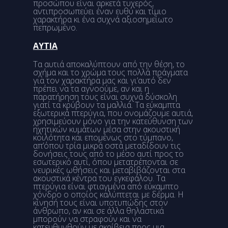
προσώπου είναι αρκετά τυχερός,
αντιπροσωπεύει έναν ευθύ και τίμιο
χαρακτήρα κι ένα συχνά αξιοσημείωτο
πεπρωμένο.
ΑΥΤΙΑ
Τα αυτιά αποκαλύπτουν από την θέση, το
σχήμα και το χρώμα τους πολλά πράγματα
για τον χαρακτήρα μας και γι’αυτό δεν
πρέπει να τα αγνοούμε, αν και η
παρατήρηση τους είναι συχνά δύσκολη
γιατί τα κρύβουν τα μαλλιά. Τα εύκαμπτα
εξωτερικά πτερύγια, που ονομάζουμε αυτιά,
χρησιμεύουν μόνο για την κατεύθυνση των
ηχητικών κυμάτων μέσα στην ακουστική
κοιλότητα και επομένως στο τύμπανο,
απ’όπου τρία μικρά οστά μεταδίδουν τις
δονήσεις τους από το μέσο αυτί προς το
εσωτερικό αυτί, όπου μετατρέπονται σε
νευρικές ωθήσεις και μεταβιβάζονται στα
ακουστικά κέντρα του εγκεφάλου. Τα
πτερύγια είναι φτιαγμένα από εύκαμπτο
χόνδρο ο οποίος καλύπτεται με δέρμα. Η
κίνησή τους είναι υποτυπώδης στον
άνθρωπο, αν και σε άλλα θηλαστικά
μπορούν να στραφούν και να
κατευθυνθούν με ακρίβεια προς μια