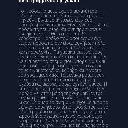
ανεστραμμένου τριγώνου
Το Πρόσωπο αυτό έχει το μεγαλύτερο
πλάτος στο μέτωπο και το μικρότερο στο
πηγούνι. Είναι το αντίθετο των δυο
προηγούμενων τύπων. Είναι γνωστό ως το
πρόσωπο του αέρα, και αντιπροσωπεύει
ένα φωτεινό, εύθυμο η αιματώδη
χαρακτήρα. Παρόλο που όσοι έχουν ένα
τέτοιο πρόσωπο δεν είναι συνήθως πολύ
ψηλοί, το σώμα τους είναι ευλύγιστο και με
καλές αναλογίες. Τα χαρακτηριστικά τους
είναι συνήθως κανονικά και ισορροπημένα,
με εξαίρεση το στόμα, που μπορεί να είναι
είτε πολύ μικρό η πολύ μεγάλο. Το δέρμα
τους είναι απαλό και καθαρό και η χροιά
του χρώματος λαδί. Τα μεγάλα μάτια τους
μπορεί να είναι είτε ανοιχτόχρωμα, η
σκούρα και μερικές φορές σχεδόν μαύρα. Η
μύτη τους έχει μια λεπτή ράχη, αλλά συχνά
φαρδαίνει στην βάση της σχηματίζοντας
μεγάλα ρουθούνια. Τα δόντια τους είναι
μικρά, με όμορφο σχήμα. Αν έχουμε αυτό το
μάλλον ασυνήθιστο τύπο προσώπου, με το
πλατύ μέτωπο και το μυτερό πηγούνι, τότε
είμαστε ένα σχετικά νευρικό και ανήσυχο
άτομο και πολύ δύσκολα χαλαρώνουμε η
μένουμε ακίνητοι. Η σωματική μας ακινησία