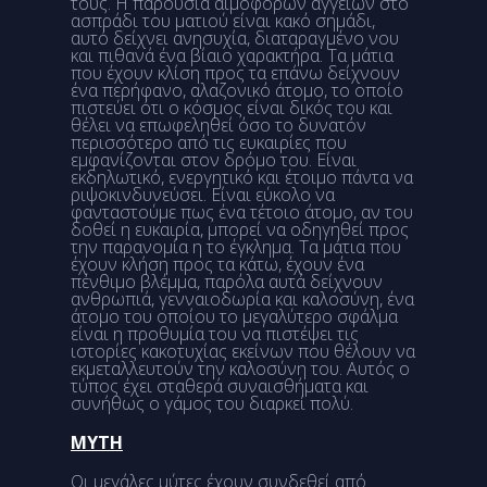
τους. Η παρουσία αιμοφόρων αγγείων στο
ασπράδι του ματιού είναι κακό σημάδι,
αυτό δείχνει ανησυχία, διαταραγμένο νου
και πιθανά ένα βίαιο χαρακτήρα. Τα μάτια
που έχουν κλίση προς τα επάνω δείχνουν
ένα περήφανο, αλαζονικό άτομο, το οποίο
πιστεύει ότι ο κόσμος είναι δικός του και
θέλει να επωφεληθεί όσο το δυνατόν
περισσότερο από τις ευκαιρίες που
εμφανίζονται στον δρόμο του. Είναι
εκδηλωτικό, ενεργητικό και έτοιμο πάντα να
ριψοκινδυνεύσει. Είναι εύκολο να
φανταστούμε πως ένα τέτοιο άτομο, αν του
δοθεί η ευκαιρία, μπορεί να οδηγηθεί προς
την παρανομία η το έγκλημα. Τα μάτια που
έχουν κλήση προς τα κάτω, έχουν ένα
πένθιμο βλέμμα, παρόλα αυτά δείχνουν
ανθρωπιά, γενναιοδωρία και καλοσύνη, ένα
άτομο του οποίου το μεγαλύτερο σφάλμα
είναι η προθυμία του να πιστέψει τις
ιστορίες κακοτυχίας εκείνων που θέλουν να
εκμεταλλευτούν την καλοσύνη του. Αυτός ο
τύπος έχει σταθερά συναισθήματα και
συνήθως ο γάμος του διαρκεί πολύ.
ΜΥΤΗ
Οι μεγάλες μύτες έχουν συνδεθεί από