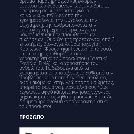
αριθμό παρατηρήσεων και έγκυρων
στατιστικών δεδομένων, ώστε να βρίσκει
εφαρμογή σε μια τεράστια γκάμα
κοινωνικών πεδίων, από την
εγκληματολογία, την ψυχολογία, την
ψυχιατρική, την ανθρωπολογία, την
φυσιολογία, μέχρι το μάρκετινγκ, το
μάνατζμεντ και την προώθηση των
πωλήσεων. Οι ρίζες της προέρχονται από 3
επιστήμες, Βιολογία, Ανθρωπολογία (
Κοινωνική, Φυσική) και Γενετική, από αυτές
τις επιστήμες καθορίζονται τα
χαρακτηριστικά του προσώπου (Γενετικά
Γονίδια, DNA), και ο χαρακτήρας του
ανθρώπου. Τα δεδομένα από τα
χαρακτηριστικά, αποτελούν το 50% από την
πρόβλεψη, και τίποτα δεν είναι απόλυτο,
αφού ακόμα και στην γλώσσα του σώματος,
μπορεί το σώμα να μιλάει, αλλά συνήθως
ξεγελάει… αφού κάποιες κινήσεις γίνονται
μηχανικά, από συνήθεια η ασυναίσθητα. Ας
δούμε τώρα αναλυτικά τα χαρακτηριστικά
του προσώπου.
ΠΡΟΣΩΠΟ