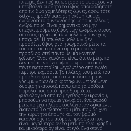
πνεύμα. Δεν πρέπει ωστόσο το ύψος του να
υπερβαίνει αισθητά το ύψος οποιασδήποτε
από τις δυο χαμηλότερες ζώνες, αφού τότε
δείχνει προβλήματα στη σκέψη και μια
ανικανότητα συνεννόησης με τους άλλους
ανθρώπους. Είναι σημαντικό, να μην
υπερεκτιμούμε το ύψος των ανδρών, στους
οποίους η γραμμή των μαλλιών συνεχώς
υποχωρεί. Η απώλεια μαλλιών δεν
προσθέτει ύψος στο πραγματικό μέτωπο,
του οποίου το πάνω όριο μπορεί να
προσδιοριστεί πάντα με μια κοντινή
εξέταση. Ένας κανόνας είναι ότι το μέτωπο
δεν πρέπει να έχει ύψος μικρότερο από
πέντε εκατοστά και μεγαλύτερο από εννέα
περίπου εκατοστά. Το πλάτος του μετώπου
προσδιορίζεται από την απόσταση των
γραμμών των δυο κροτάφων, μετρούμενη
δυόμιση εκατοστά πάνω από τα φρύδια.
Παρόλο που αυτό προσδιορίζεται
φυσιολογικά από το μέγεθος του κρανίου,
μπορούμε να πούμε γενικά ότι ένα φαρδύ
μέτωπο έχει πλάτος τουλάχιστον δεκαπέντε
εκατοστά. Το πλάτος του μετώπου δείχνει
την ευρύτητα άποψης και τον βαθμό
κατανόησης του ατόμου, προσόντα που
είναι μεγαλύτερα αν το μέτωπο είναι φαρδύ
και μικρότερα αν είναι στενό. Ένα στενό