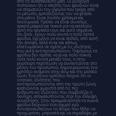
από το ανεκπαίδευτο μάτι. Οι βιολόγοι
πιστεύουν ότι ο σκοπός των φρυδιών είναι
να σταματούν τον ιδρώτα που τρέχει από
το μέτωπο, εμποδίζοντας τον να φτάσει
στα μάτια. Είναι λοιπόν χρήσιμα και
λειτουργικά. Πρέπει να είναι συνεπώς
αρκετά μακριά και πυκνά για να εκτελούν
αυτή την εργασία τους και αυτό σημαίνει
ότι όσοι έχουν πολύ κοντά η πολύ λεπτά
φρύδια, όχι μόνο να είναι ατελείς από αυτή
την άποψη, αλλά είναι και κάπως
ελαττωματικοί σε σχέση με τις ιδιότητες
που αυτά αντιπροσωπεύουν. Παρόμοια, τα
φρύδια δεν πρέπει να είναι πολύ πυκνά,
ούτε πολύ κοντά μεταξύ τους, η στην
χειρότερη περίπτωση να συναντιόνται στο
μέσον του προσώπου, δημιουργώντας ένα
εμπόδιο ανάμεσα στην άνω και την μεσαία
ζώνη. Ένα τέτοιο εμπόδιο δείχνει ότι οι
νοητικές ιδιότητες που
αντιπροσωπεύονται από την πρώτη ζώνη,
κρατιούνται χωριστά από τις πιο
ανθρώπινες ιδιότητες που συμβολίζει η
δεύτερη, αποκαλύπτοντας έτσι την έλλειψη
συνείδησης. Στην πραγματικότητα τα πυκνά
φρύδια δείχνουν ένα ισχυρό εγώ.
Αντιπροσωπεύουν το άτομο που θέλει να
προχωρήσει μπροστά και να σημαδέψει με