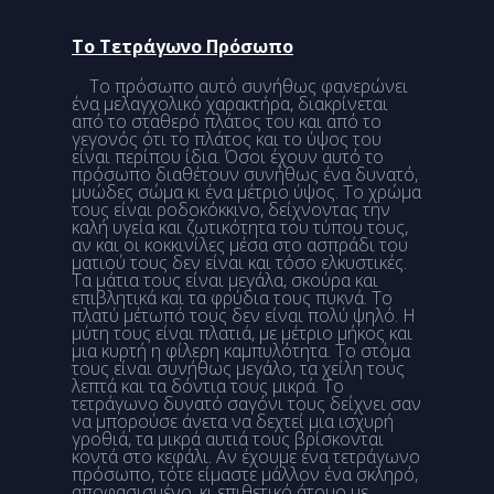
Το Τετράγωνο Πρόσωπο
Το πρόσωπο αυτό συνήθως φανερώνει
ένα μελαγχολικό χαρακτήρα, διακρίνεται
από το σταθερό πλάτος του και από το
γεγονός ότι το πλάτος και το ύψος του
είναι περίπου ίδια. Όσοι έχουν αυτό το
πρόσωπο διαθέτουν συνήθως ένα δυνατό,
μυώδες σώμα κι ένα μέτριο ύψος. Το χρώμα
τους είναι ροδοκόκκινο, δείχνοντας την
καλή υγεία και ζωτικότητα του τύπου τους,
αν και οι κοκκινίλες μέσα στο ασπράδι του
ματιού τους δεν είναι και τόσο ελκυστικές.
Τα μάτια τους είναι μεγάλα, σκούρα και
επιβλητικά και τα φρύδια τους πυκνά. Το
πλατύ μέτωπό τους δεν είναι πολύ ψηλό. Η
μύτη τους είναι πλατιά, με μέτριο μήκος και
μια κυρτή η φίλερη καμπυλότητα. Το στόμα
τους είναι συνήθως μεγάλο, τα χείλη τους
λεπτά και τα δόντια τους μικρά. Το
τετράγωνο δυνατό σαγόνι τους δείχνει σαν
να μπορούσε άνετα να δεχτεί μια ισχυρή
γροθιά, τα μικρά αυτιά τους βρίσκονται
κοντά στο κεφάλι. Αν έχουμε ένα τετράγωνο
πρόσωπο, τότε είμαστε μάλλον ένα σκληρό,
αποφασισμένο, κι επιθετικό άτομο με