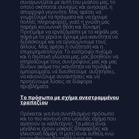
συναγωνίζεται με αυτή του μυαλού μας, το
οποίο σκέπτεται συνεχώς και ανησυχεί, η
απορροφά γεγονότα. Μας αρέσει να
γνωρίζουμε τα πράγματα και να έχουμε
πολλές πληροφορίες, γιατί η γνώση μας
παρέχει κοινωνική θέση και δύναμη.
Προτιμάμε να εργαζόμαστε με το κεφάλι μας
παρά με τα χέρια κι έχουμε μια ικανότητα να
διδάσκουμε και να οργανώνουμε τους
άλλους. Μας αρέσει η συζήτηση και η
επιχειρηματολογία. Το εύστροφο πνεύμα
και η πειστική γλώσσα μας, μας βοηθούν να
επηρεάζουμε τους συντρόφους μας και μας
δίνουν ακόμα την ικανότητα να πουλάμε
εμπορεύματα, να διευθετούμε συζητήσεις,
να κανονίζουμε συναντήσεις και να
προτείνουμε λύσεις σε διάφορα
προβλήματα.
Το πρόσωπο με σχήμα ανεστραμμένου
τραπεζίου
Πρόκειται για ένα συνηθισμένο πρόσωπο
και το πιο κοντινό στο ωοειδές σχήμα που
αγαπούν οι καλλιτέχνες. Τα μάτια είναι
μεγάλα κι έχουν μακριές βλεφαρίδες και
ελκυστική λάμψη. Η μύτη είναι ευθεία, ενώ
τα ρουθούνια διαστέλλονται και