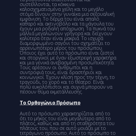
συστέλλονται, τα κόκκινα
καλοσχηματισμένα χείλη και το μεγάλο
στόμα δίνουν στην γυναίκα μια σεξουαλική
εμφάνιση. Το δέρμα του είναι απαλό
καθαρό και ακτινοβόλο και τα μάγουλα του
έχουν μια ροδαλή απόχρωση. Τα πυκνά του
μαλλιά μεγαλώνουν γρήγορα και δείχνουν
καλύτερα όταν είναι μακριά. Το ισχυρά
διαμορφωμένο σαγόνι του σχηματίζει το
αρρενωπότερο μέρος του προσώπου.
Όποιος έχει αυτό το πρόσωπο είναι ζεστοί
και στοργικοί με έναν εξωστρεφή χαρακτήρα
και μια γενικά ανεβασμένη προσωπικότητα.
Τους αρέσουν οι άνθρωποι και η
συντροφιά τους, είναι δραστήριοι και
κοινωνικοί. Έχουν κλίση προς την τέχνη, το
τραγούδι, το χορό και το θέατρο. Είναι
πολύ ευκολόπιστοι και συχνά μπορούν να
πέσουν θύμα εκμετάλλευσης.
Το Ορθογώνιο Πρόσωπο
Αυτό το πρόσωπο χαρακτηρίζεται από το
ότι το μήκος του είναι μεγαλύτερο από το
πλάτος, καθώς και από τη σταθερότητα του
πλάτους του, που σε αυτό μοιάζει με το
τετράγωνο πρόσωπο. Αυτό το πρόσωπο το