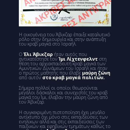
Η οικογένεια του Άβικζαρ έπαιξε καταλυτικό
ρόλο στην δημιουργία και στην ανάπτυξη
του κραβ μαγκά στο Ισραήλ.
Ο
Έλι Άβικζαρ
ήταν αυτός που
αντικατέστησε τον
Ίμι Λίχτενφελντ
στη
θέση του αρχιεκπαιδευτή κραβ μαγκά των
Αμυντικών Δυνάμεων του Ισραήλ και ήταν
ο πρώτος μαθητής που έλαβε
μαύρη ζώνη
από αυτόν
στο κραβ μαγκά πολιτών.
Σήμερα πολλοί οι οποίοι θεωρούνται
μεγάλοι δάσκαλοι και συνεχιστές του κραβ
μαγκά του Ίμι, έλαβαν την μαύρη ζώνη από
τον Άβικζαρ.
Η συγκεκριμένη πιστοποίηση έχει μεγάλο
αντίκτυπο όχι μόνο στις εκπαιδεύσεις των
ενηλίκων αλλά και στις εκπαιδεύσεις των
παιδικών και εφηβικών τμημάτων καθώς το