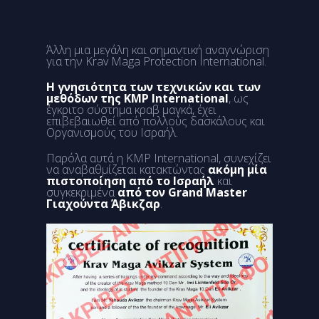
Άλλη μια μεγάλη και σημαντική αναγνώριση
για την Krav Maga Protection International.
Η γνησιότητα των τεχνικών και των
μεθόδων της KMP International
, ως
έγκριτο σύστημα κραβ μαγκά, έχει
επιβεβαιωθεί από πολλούς δασκάλους και
Οργανισμούς του Ισραήλ.
Παρόλα αυτά η KMP International, συνεχίζει
να αναβαθμίζεται κατακτώντας
ακόμη μία
πιστοποίηση από το Ισραήλ
και
συγκεκριμένα
από τον Grand Master
Γιαχούντα Άβικζαρ
.