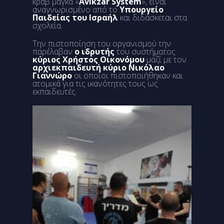
κραβ μαγκά «
Avikzar System
», είναι
αναγνωρισμένο από το
Υπουργείο
Παιδείας του Ισραήλ
και διδάσκεται στα
σχολεία.
Την πιστοποίηση του οργανισμού την
παρέλαβαν
ο ιδρυτής
του συστήματος
κύριος Χρήστος Οικονόμου
μαζί με τον
αρχιεκπαιδευτή κύριο Νικόλαο
Γιαννώρο
οι οποίοι πιστοποιήθηκαν και
ατομικά για τις ικανότητες τους ως
εκπαιδευτές.